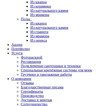
Из кварца
Из керамики
Из натурального камня
Из мрамора
Полы
Из кварца
Из натурального камня
Из гранита
Из мрамора
Из оникса
Акции
Портфолио
Услуги
Фотораскрой
Реставрация
Подключение сантехники и техники
Специальные крепёжные системы для моек
Грузчики и такелажные работы
О компании
Отзывы
Благодарственные письма
Сертификаты
Производство
Доставка и монтаж
Сотрудничество