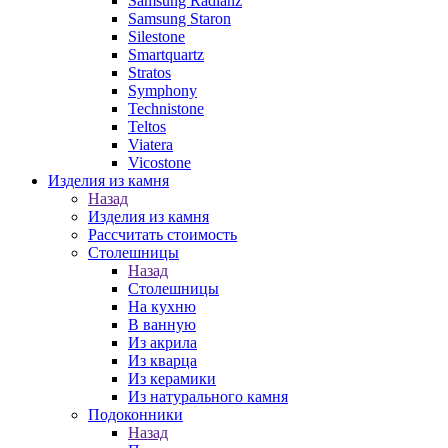
Samsung Radianz
Samsung Staron
Silestone
Smartquartz
Stratos
Symphony
Technistone
Teltos
Viatera
Vicostone
Изделия из камня
Назад
Изделия из камня
Рассчитать стоимость
Столешницы
Назад
Столешницы
На кухню
В ванную
Из акрила
Из кварца
Из керамики
Из натурального камня
Подоконники
Назад