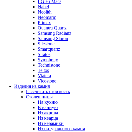
LG Hi Macs
Nabel
Neolith
Neomarm
Primax
Quantra Quartz
Samsung Radianz
Samsung Staron
Silestone
Smartquartz
Stratos
Symphony
Technistone
Teltos
Viatera
Vicostone
Изделия из камня
Рассчитать стоимость
Столешницы
На кухню
В ванную
Из акрила
Из кварца
Из керамики
Из натурального камня