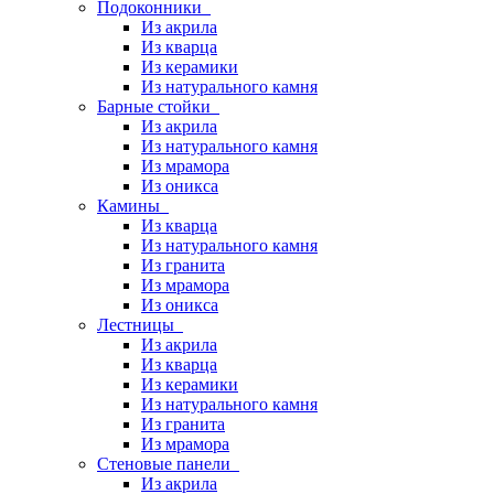
Подоконники
Из акрила
Из кварца
Из керамики
Из натурального камня
Барные стойки
Из акрила
Из натурального камня
Из мрамора
Из оникса
Камины
Из кварца
Из натурального камня
Из гранита
Из мрамора
Из оникса
Лестницы
Из акрила
Из кварца
Из керамики
Из натурального камня
Из гранита
Из мрамора
Стеновые панели
Из акрила