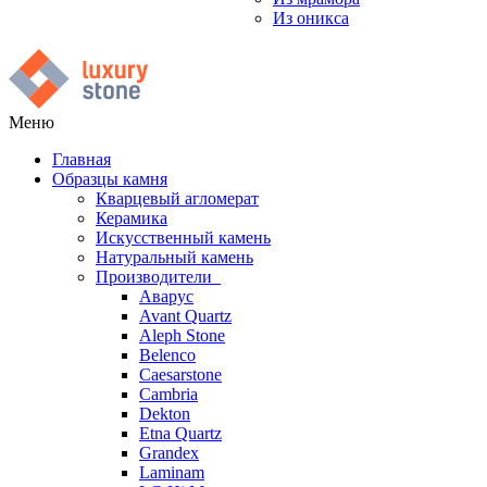
Из оникса
Меню
Главная
Образцы камня
Кварцевый агломерат
Керамика
Искусственный камень
Натуральный камень
Производители
Аварус
Avant Quartz
Aleph Stone
Belenco
Caesarstone
Cambria
Dekton
Etna Quartz
Grandex
Laminam