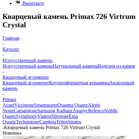
Вконтакте
Кварцевый камень Primax 726 Virtrum
Crystal
Главная
-
Каталог
-
Искусственный камень
Искусственный камень
Натуральный камень
Изделия из камня
-
Кварцевый агломерат
Кварцевый агломерат
Крупноформатная керамика
Акриловый
камень
-
Primax
Avant
Vicostone
Smartquartz
Quantra Quartz
Aleph
Stone
Caesarstone
Samsung Radianz
Аварус
Belenco
Noblle
Quartz
Symphony
Viatera
Silestone
Etna
Quartz
Technistone
Cambria
Teltos
Stratos
-
Кварцевый камень Primax 726 Virtrum Crystal
Новинка