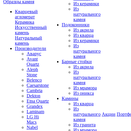
Образцы камня
Из керамики
Из
Кварцевый
натурального
агломерат
камня
Керамика
Подоконники
Искусственный
Из акрила
камень
Из кварца
Натуральный
Из керамики
камень
Из
Производители
натурального
Аварус
камня
Avant
Барные стойки
Quartz
Из акрила
Aleph
Из
Stone
натурального
Belenco
камня
Caesarstone
Из мрамора
Cambria
Из оникса
Dekton
Камины
Etna Quartz
Из кварца
Grandex
Из
Laminam
натурального
Акции
Портф
LG Hi
камня
Macs
Из гранита
Nabel
Из мрамора