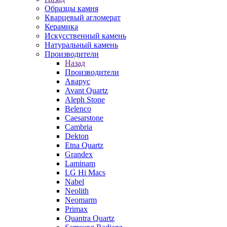
Образцы камня
Кварцевый агломерат
Керамика
Искусственный камень
Натуральный камень
Производители
Назад
Производители
Аварус
Avant Quartz
Aleph Stone
Belenco
Caesarstone
Cambria
Dekton
Etna Quartz
Grandex
Laminam
LG Hi Macs
Nabel
Neolith
Neomarm
Primax
Quantra Quartz