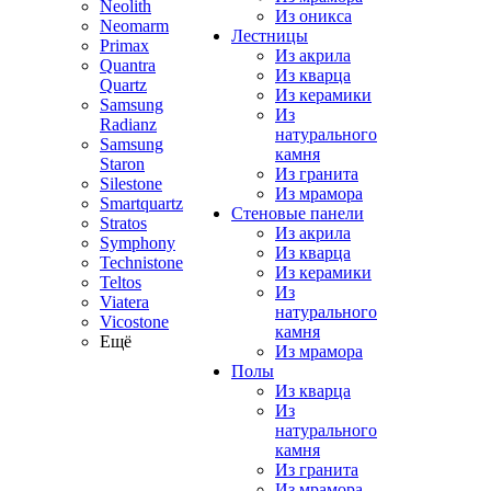
Neolith
Из оникса
Neomarm
Лестницы
Primax
Из акрила
Quantra
Из кварца
Quartz
Из керамики
Samsung
Из
Radianz
натурального
Samsung
камня
Staron
Из гранита
Silestone
Из мрамора
Smartquartz
Стеновые панели
Stratos
Из акрила
Symphony
Из кварца
Technistone
Из керамики
Teltos
Из
Viatera
натурального
Vicostone
камня
Ещё
Из мрамора
Полы
Из кварца
Из
натурального
камня
Из гранита
Из мрамора