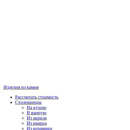
Изделия из камня
Рассчитать стоимость
Столешницы
На кухню
В ванную
Из акрила
Из кварца
Из керамики