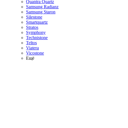
Quantra Quartz
Samsung Radianz
Samsung Staron
Silestone
Smartquartz
Stratos
Symphony
Technistone
Teltos
Viatera
Vicostone
Ещё