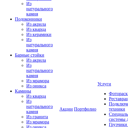
Из
натурального
камня
Подоконники
Из акрила
Из кварца
Из керамики
Из
натурального
камня
Барные стойки
Из акрила
Из
натурального
камня
Из мрамора
Услуги
Из оникса
Камины
Фотораск
Из кварца
Реставра
Из
Подключе
натурального
Акции
Портфолио
техники
камня
Специаль
Из гранита
системы 
Из мрамора
Грузчики
Из оникса