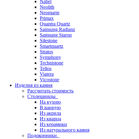
Nabel
Neolith
Neomarm
Primax
Quantra Quartz
Samsung Radianz
Samsung Staron
Silestone
Smartquartz
Stratos
Symphony
Technistone
Teltos
Viatera
Vicostone
Изделия из камня
Рассчитать стоимость
Столешницы
На кухню
В ванную
Из акрила
Из кварца
Из керамики
Из натурального камня
Подоконники