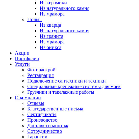
Из керамики
Из натурального камня
Из мрамора
Полы
Из кварца
Из натурального камня
Из гранита
Из мрамора
Из оникса
Акции
Портфолио
Услуги
Фотораскрой
Реставрация
Подключение сантехники и техники
Специальные крепёжные системы для моек
Грузчики и такелажные работы
О компании
Отзывы
Благодарственные письма
Сертификаты
Производство
Доставка и монтаж
Сотрудничество
Гарантии