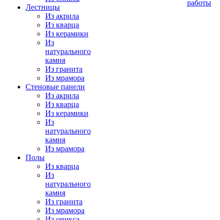
работы
Лестницы
Из акрила
Из кварца
Из керамики
Из
натурального
камня
Из гранита
Из мрамора
Стеновые панели
Из акрила
Из кварца
Из керамики
Из
натурального
камня
Из мрамора
Полы
Из кварца
Из
натурального
камня
Из гранита
Из мрамора
Из оникса