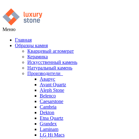
Меню
Главная
Образцы камня
Кварцевый агломерат
Керамика
Искусственный камень
Натуральный камень
Производители
Аварус
Avant Quartz
Aleph Stone
Belenco
Caesarstone
Cambria
Dekton
Etna Quartz
Grandex
Laminam
LG Hi Macs