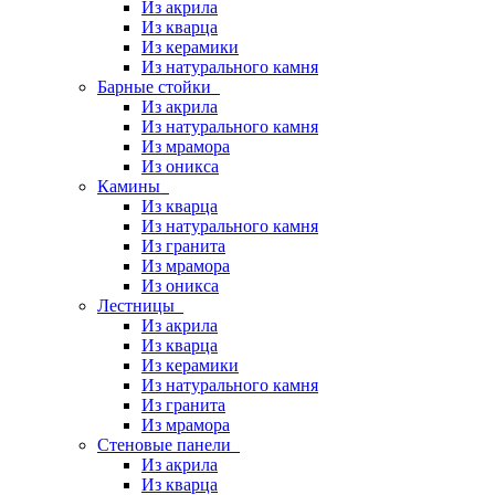
Из акрила
Из кварца
Из керамики
Из натурального камня
Барные стойки
Из акрила
Из натурального камня
Из мрамора
Из оникса
Камины
Из кварца
Из натурального камня
Из гранита
Из мрамора
Из оникса
Лестницы
Из акрила
Из кварца
Из керамики
Из натурального камня
Из гранита
Из мрамора
Стеновые панели
Из акрила
Из кварца