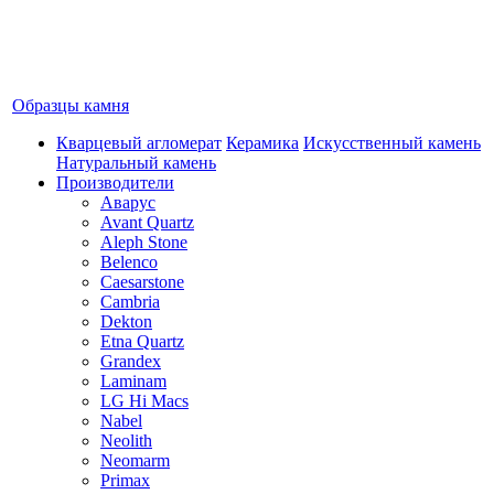
Образцы камня
Кварцевый агломерат
Керамика
Искусственный камень
Натуральный камень
Производители
Аварус
Avant Quartz
Aleph Stone
Belenco
Caesarstone
Cambria
Dekton
Etna Quartz
Grandex
Laminam
LG Hi Macs
Nabel
Neolith
Neomarm
Primax