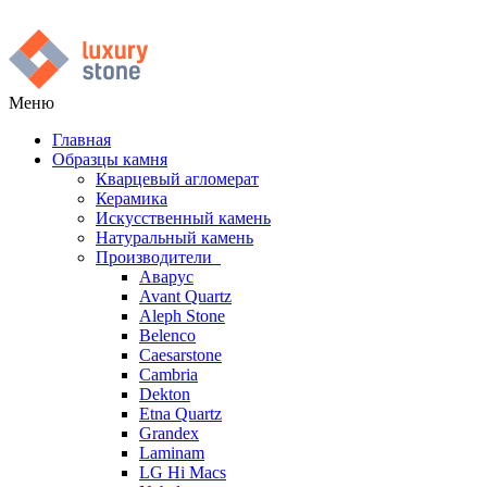
Меню
Главная
Образцы камня
Кварцевый агломерат
Керамика
Искусственный камень
Натуральный камень
Производители
Аварус
Avant Quartz
Aleph Stone
Belenco
Caesarstone
Cambria
Dekton
Etna Quartz
Grandex
Laminam
LG Hi Macs