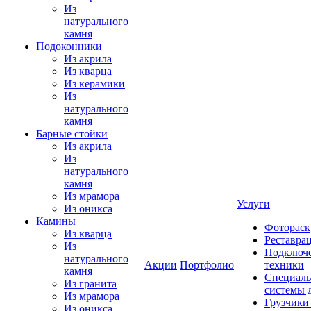
Из
натурального
камня
Подоконники
Из акрила
Из кварца
Из керамики
Из
натурального
камня
Барные стойки
Из акрила
Из
натурального
камня
Из мрамора
Услуги
Из оникса
Камины
Фотораск
Из кварца
Реставра
Из
Подключе
натурального
Акции
Портфолио
техники
камня
Специаль
Из гранита
системы 
Из мрамора
Грузчики
Из оникса