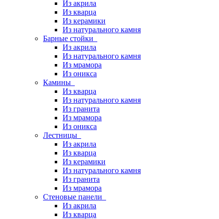
Из акрила
Из кварца
Из керамики
Из натурального камня
Барные стойки
Из акрила
Из натурального камня
Из мрамора
Из оникса
Камины
Из кварца
Из натурального камня
Из гранита
Из мрамора
Из оникса
Лестницы
Из акрила
Из кварца
Из керамики
Из натурального камня
Из гранита
Из мрамора
Стеновые панели
Из акрила
Из кварца