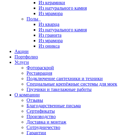
Из керамики
Из натурального камня
Из мрамора
Полы
Из кварца
Из натурального камня
Из гранита
Из мрамора
Из оникса
Акции
Портфолио
Услуги
Фотораскрой
Реставрация
Подключение сантехники и техники
Специальные крепёжные системы для моек
Грузчики и такелажные работы
О компании
Отзывы
Благодарственные письма
Сертификаты
Производство
Доставка и монтаж
Сотрудничество
Гарантии