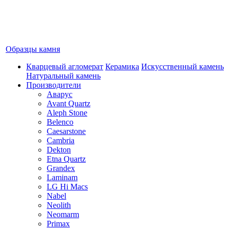
Образцы камня
Кварцевый агломерат
Керамика
Искусственный камень
Натуральный камень
Производители
Аварус
Avant Quartz
Aleph Stone
Belenco
Caesarstone
Cambria
Dekton
Etna Quartz
Grandex
Laminam
LG Hi Macs
Nabel
Neolith
Neomarm
Primax