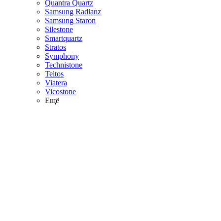
Quantra Quartz
Samsung Radianz
Samsung Staron
Silestone
Smartquartz
Stratos
Symphony
Technistone
Teltos
Viatera
Vicostone
Ещё