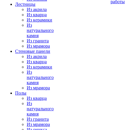
работы
Лестницы
Из акрила
Из кварца
Из керамики
Из
натурального
камня
Из гранита
Из мрамора
Стеновые панели
Из акрила
Из кварца
Из керамики
Из
натурального
камня
Из мрамора
Полы
Из кварца
Из
натурального
камня
Из гранита
Из мрамора
Из оникса