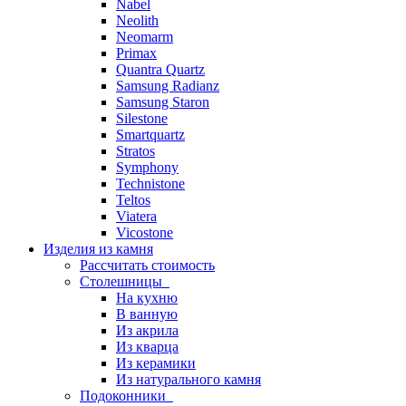
Nabel
Neolith
Neomarm
Primax
Quantra Quartz
Samsung Radianz
Samsung Staron
Silestone
Smartquartz
Stratos
Symphony
Technistone
Teltos
Viatera
Vicostone
Изделия из камня
Рассчитать стоимость
Столешницы
На кухню
В ванную
Из акрила
Из кварца
Из керамики
Из натурального камня
Подоконники