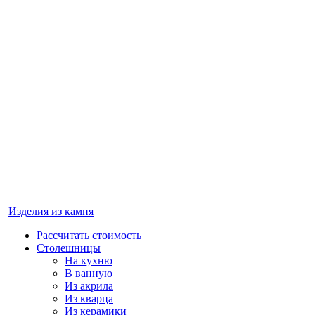
Изделия из камня
Рассчитать стоимость
Столешницы
На кухню
В ванную
Из акрила
Из кварца
Из керамики