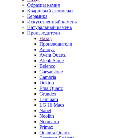
Образцы камня
Кварцевый агломерат
Керамика
Искусственный камень
Натуральный камень
Производители
Назад
Производители
Аварус
Avant Quartz
Aleph Stone
Belenco
Caesarstone
Cambria
Dekton
Etna Quartz
Grandex
Laminam
LG Hi Macs
Nabel
Neolith
Neomarm
Primax
Quantra Quartz