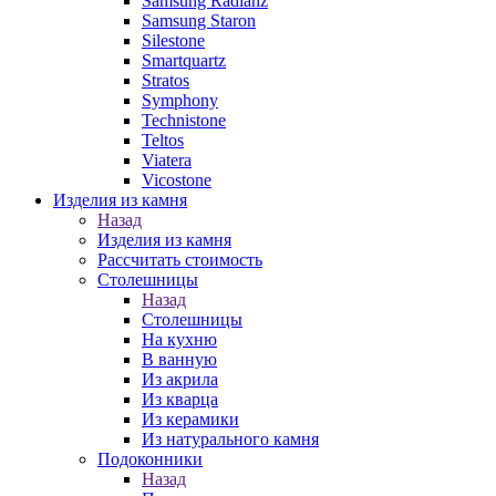
Samsung Radianz
Samsung Staron
Silestone
Smartquartz
Stratos
Symphony
Technistone
Teltos
Viatera
Vicostone
Изделия из камня
Назад
Изделия из камня
Рассчитать стоимость
Столешницы
Назад
Столешницы
На кухню
В ванную
Из акрила
Из кварца
Из керамики
Из натурального камня
Подоконники
Назад