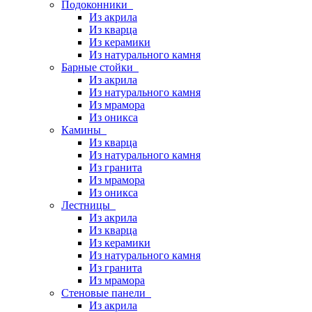
Подоконники
Из акрила
Из кварца
Из керамики
Из натурального камня
Барные стойки
Из акрила
Из натурального камня
Из мрамора
Из оникса
Камины
Из кварца
Из натурального камня
Из гранита
Из мрамора
Из оникса
Лестницы
Из акрила
Из кварца
Из керамики
Из натурального камня
Из гранита
Из мрамора
Стеновые панели
Из акрила