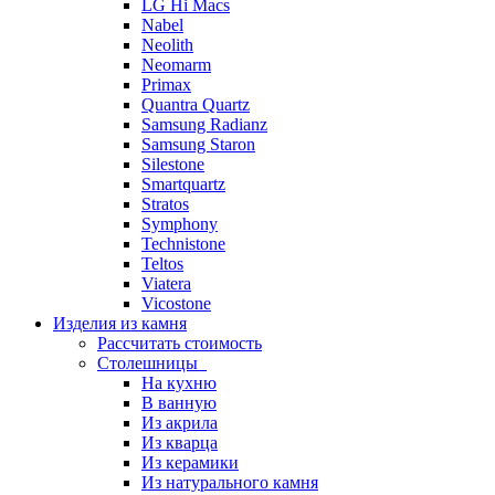
LG Hi Macs
Nabel
Neolith
Neomarm
Primax
Quantra Quartz
Samsung Radianz
Samsung Staron
Silestone
Smartquartz
Stratos
Symphony
Technistone
Teltos
Viatera
Vicostone
Изделия из камня
Рассчитать стоимость
Столешницы
На кухню
В ванную
Из акрила
Из кварца
Из керамики
Из натурального камня