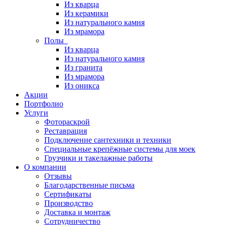
Из кварца
Из керамики
Из натурального камня
Из мрамора
Полы
Из кварца
Из натурального камня
Из гранита
Из мрамора
Из оникса
Акции
Портфолио
Услуги
Фотораскрой
Реставрация
Подключение сантехники и техники
Специальные крепёжные системы для моек
Грузчики и такелажные работы
О компании
Отзывы
Благодарственные письма
Сертификаты
Производство
Доставка и монтаж
Сотрудничество