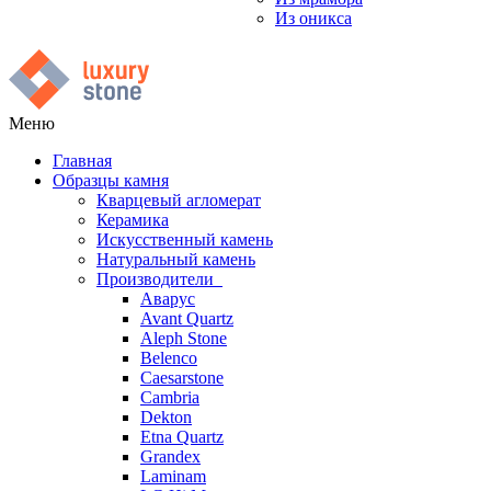
Из оникса
Меню
Главная
Образцы камня
Кварцевый агломерат
Керамика
Искусственный камень
Натуральный камень
Производители
Аварус
Avant Quartz
Aleph Stone
Belenco
Caesarstone
Cambria
Dekton
Etna Quartz
Grandex
Laminam