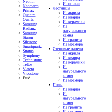
Neolith
Из оникса
Neomarm
Лестницы
Primax
Из акрила
Quantra
Из кварца
Quartz
Из керамики
Samsung
Из
Radianz
натурального
Samsung
камня
Staron
Из гранита
Silestone
Из мрамора
Smartquartz
Стеновые панели
Stratos
Из акрила
Symphony
Из кварца
Technistone
Из керамики
Teltos
Из
Viatera
натурального
Vicostone
камня
Ещё
Из мрамора
Полы
Из кварца
Из
натурального
камня
Из гранита
Из мрамора