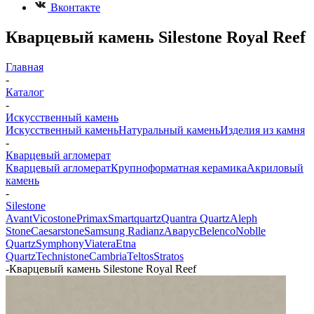
Вконтакте
Кварцевый камень Silestone Royal Reef
Главная
-
Каталог
-
Искусственный камень
Искусственный камень
Натуральный камень
Изделия из камня
-
Кварцевый агломерат
Кварцевый агломерат
Крупноформатная керамика
Акриловый
камень
-
Silestone
Avant
Vicostone
Primax
Smartquartz
Quantra Quartz
Aleph
Stone
Caesarstone
Samsung Radianz
Аварус
Belenco
Noblle
Quartz
Symphony
Viatera
Etna
Quartz
Technistone
Cambria
Teltos
Stratos
-
Кварцевый камень Silestone Royal Reef