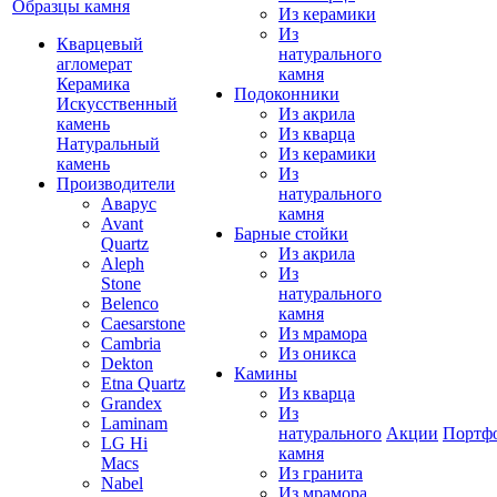
Образцы камня
Из керамики
Из
Кварцевый
натурального
агломерат
камня
Керамика
Подоконники
Искусственный
Из акрила
камень
Из кварца
Натуральный
Из керамики
камень
Из
Производители
натурального
Аварус
камня
Avant
Барные стойки
Quartz
Из акрила
Aleph
Из
Stone
натурального
Belenco
камня
Caesarstone
Из мрамора
Cambria
Из оникса
Dekton
Камины
Etna Quartz
Из кварца
Grandex
Из
Laminam
натурального
Акции
Портф
LG Hi
камня
Macs
Из гранита
Nabel
Из мрамора