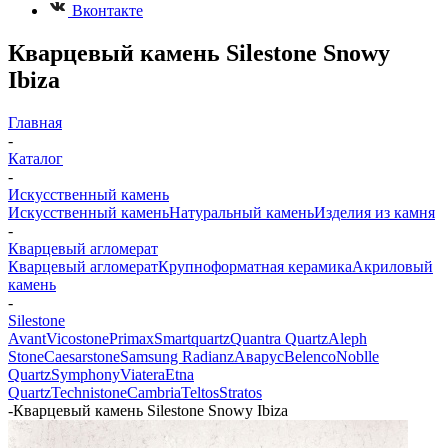
Вконтакте
Кварцевый камень Silestone Snowy
Ibiza
Главная
-
Каталог
-
Искусственный камень
Искусственный камень
Натуральный камень
Изделия из камня
-
Кварцевый агломерат
Кварцевый агломерат
Крупноформатная керамика
Акриловый
камень
-
Silestone
Avant
Vicostone
Primax
Smartquartz
Quantra Quartz
Aleph
Stone
Caesarstone
Samsung Radianz
Аварус
Belenco
Noblle
Quartz
Symphony
Viatera
Etna
Quartz
Technistone
Cambria
Teltos
Stratos
-
Кварцевый камень Silestone Snowy Ibiza