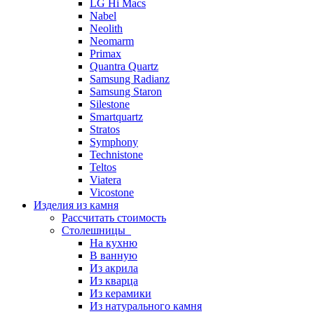
LG Hi Macs
Nabel
Neolith
Neomarm
Primax
Quantra Quartz
Samsung Radianz
Samsung Staron
Silestone
Smartquartz
Stratos
Symphony
Technistone
Teltos
Viatera
Vicostone
Изделия из камня
Рассчитать стоимость
Столешницы
На кухню
В ванную
Из акрила
Из кварца
Из керамики
Из натурального камня