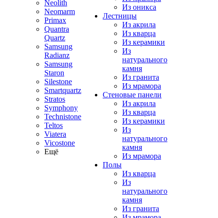
Neolith
Из оникса
Neomarm
Лестницы
Primax
Из акрила
Quantra
Из кварца
Quartz
Из керамики
Samsung
Из
Radianz
натурального
Samsung
камня
Staron
Из гранита
Silestone
Из мрамора
Smartquartz
Стеновые панели
Stratos
Из акрила
Symphony
Из кварца
Technistone
Из керамики
Teltos
Из
Viatera
натурального
Vicostone
камня
Ещё
Из мрамора
Полы
Из кварца
Из
натурального
камня
Из гранита
Из мрамора