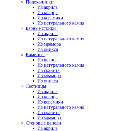
Подоконники
Из акрила
Из кварца
Из керамики
Из натурального камня
Барные стойки
Из акрила
Из натурального камня
Из мрамора
Из оникса
Камины
Из кварца
Из натурального камня
Из гранита
Из мрамора
Из оникса
Лестницы
Из акрила
Из кварца
Из керамики
Из натурального камня
Из гранита
Из мрамора
Стеновые панели
Из акрила