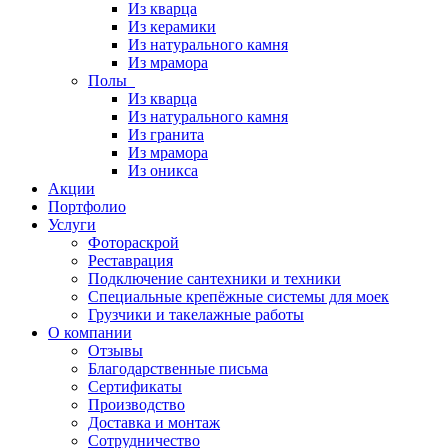
Из кварца
Из керамики
Из натурального камня
Из мрамора
Полы
Из кварца
Из натурального камня
Из гранита
Из мрамора
Из оникса
Акции
Портфолио
Услуги
Фотораскрой
Реставрация
Подключение сантехники и техники
Специальные крепёжные системы для моек
Грузчики и такелажные работы
О компании
Отзывы
Благодарственные письма
Сертификаты
Производство
Доставка и монтаж
Сотрудничество