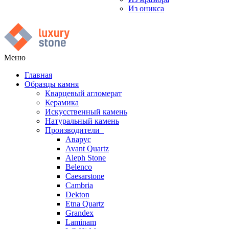
Из оникса
Меню
Главная
Образцы камня
Кварцевый агломерат
Керамика
Искусственный камень
Натуральный камень
Производители
Аварус
Avant Quartz
Aleph Stone
Belenco
Caesarstone
Cambria
Dekton
Etna Quartz
Grandex
Laminam