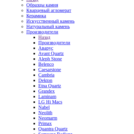
Образцы камня
Кварцевый агломерат
Керамика
Искусственный камень
Натуральный камень
Производители
Назад
Производители
Аварус
Avant Quartz
Aleph Stone
Belenco
Caesarstone
Cambria
Dekton
Etna Quartz
Grandex
Laminam
LG Hi Macs
Nabel
Neolith
Neomarm
Primax
Quantra Quartz