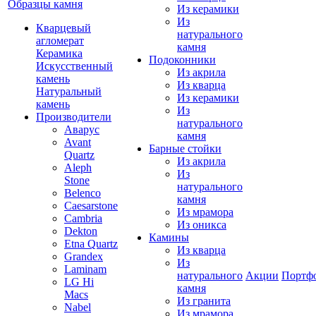
Образцы камня
Из керамики
Из
Кварцевый
натурального
агломерат
камня
Керамика
Подоконники
Искусственный
Из акрила
камень
Из кварца
Натуральный
Из керамики
камень
Из
Производители
натурального
Аварус
камня
Avant
Барные стойки
Quartz
Из акрила
Aleph
Из
Stone
натурального
Belenco
камня
Caesarstone
Из мрамора
Cambria
Из оникса
Dekton
Камины
Etna Quartz
Из кварца
Grandex
Из
Laminam
натурального
Акции
Портф
LG Hi
камня
Macs
Из гранита
Nabel
Из мрамора