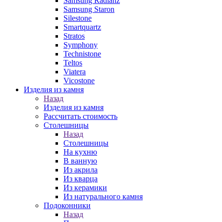
Samsung Radianz
Samsung Staron
Silestone
Smartquartz
Stratos
Symphony
Technistone
Teltos
Viatera
Vicostone
Изделия из камня
Назад
Изделия из камня
Рассчитать стоимость
Столешницы
Назад
Столешницы
На кухню
В ванную
Из акрила
Из кварца
Из керамики
Из натурального камня
Подоконники
Назад