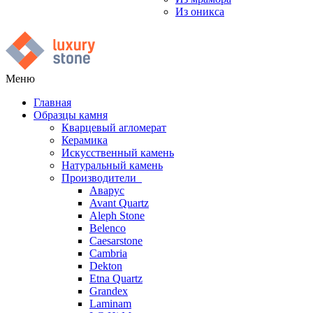
Из оникса
Меню
Главная
Образцы камня
Кварцевый агломерат
Керамика
Искусственный камень
Натуральный камень
Производители
Аварус
Avant Quartz
Aleph Stone
Belenco
Caesarstone
Cambria
Dekton
Etna Quartz
Grandex
Laminam