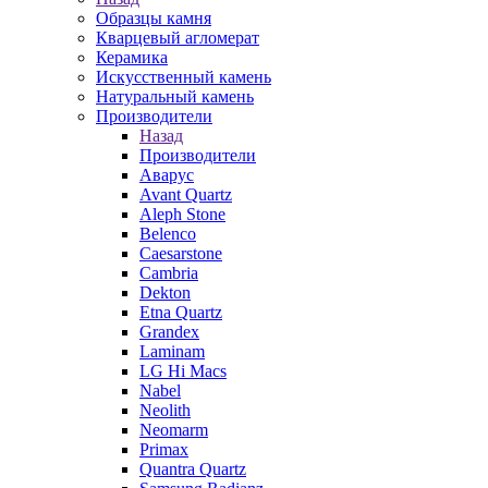
Образцы камня
Кварцевый агломерат
Керамика
Искусственный камень
Натуральный камень
Производители
Назад
Производители
Аварус
Avant Quartz
Aleph Stone
Belenco
Caesarstone
Cambria
Dekton
Etna Quartz
Grandex
Laminam
LG Hi Macs
Nabel
Neolith
Neomarm
Primax
Quantra Quartz