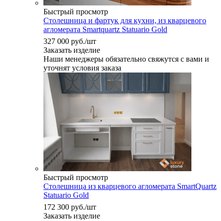
Быстрый просмотр
Столешница и фартук для кухни, из кварцевого
агломерата Smartquartz Statuario Gold
327 000
руб.
/шт
Заказать изделие
Наши менеджеры обязательно свяжутся с вами и
уточнят условия заказа
Быстрый просмотр
Столешница из кварцевого агломерата SmartQuartz
Statuario Gold
172 300
руб.
/шт
Заказать изделие