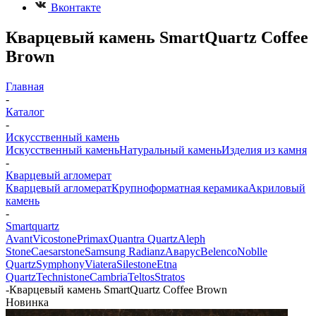
Вконтакте
Кварцевый камень SmartQuartz Coffee
Brown
Главная
-
Каталог
-
Искусственный камень
Искусственный камень
Натуральный камень
Изделия из камня
-
Кварцевый агломерат
Кварцевый агломерат
Крупноформатная керамика
Акриловый
камень
-
Smartquartz
Avant
Vicostone
Primax
Quantra Quartz
Aleph
Stone
Caesarstone
Samsung Radianz
Аварус
Belenco
Noblle
Quartz
Symphony
Viatera
Silestone
Etna
Quartz
Technistone
Cambria
Teltos
Stratos
-
Кварцевый камень SmartQuartz Coffee Brown
Новинка