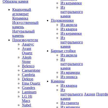
Образцы камня
Из керамики
Из
Кварцевый
натурального
агломерат
камня
Керамика
Подоконники
Искусственный
Из акрила
камень
Из кварца
Натуральный
Из керамики
камень
Из
Производители
натурального
Аварус
камня
Avant
Барные стойки
Quartz
Из акрила
Aleph
Из
Stone
натурального
Belenco
камня
Caesarstone
Из мрамора
Cambria
Из оникса
Dekton
Камины
Etna Quartz
Из кварца
Grandex
Из
Laminam
натурального
Акции
Портф
LG Hi
камня
Macs
Из гранита
Nabel
Из мрамора