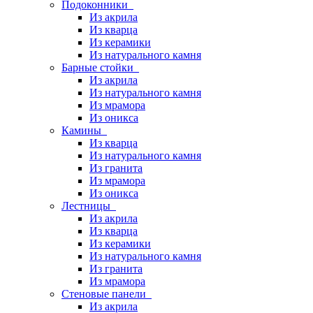
Подоконники
Из акрила
Из кварца
Из керамики
Из натурального камня
Барные стойки
Из акрила
Из натурального камня
Из мрамора
Из оникса
Камины
Из кварца
Из натурального камня
Из гранита
Из мрамора
Из оникса
Лестницы
Из акрила
Из кварца
Из керамики
Из натурального камня
Из гранита
Из мрамора
Стеновые панели
Из акрила