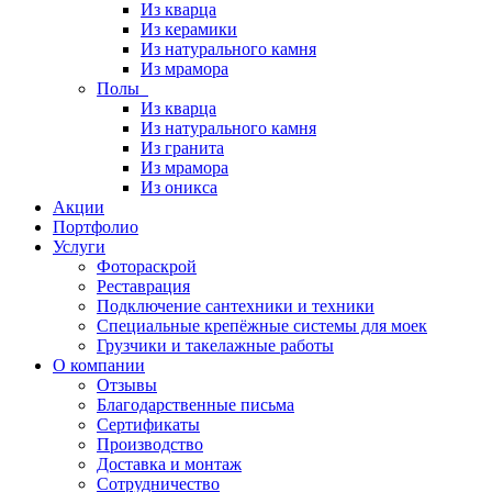
Из кварца
Из керамики
Из натурального камня
Из мрамора
Полы
Из кварца
Из натурального камня
Из гранита
Из мрамора
Из оникса
Акции
Портфолио
Услуги
Фотораскрой
Реставрация
Подключение сантехники и техники
Специальные крепёжные системы для моек
Грузчики и такелажные работы
О компании
Отзывы
Благодарственные письма
Сертификаты
Производство
Доставка и монтаж
Сотрудничество