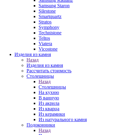
Samsung Radianz
Samsung Staron
Silestone
Smartquartz
Stratos
Symphony
Technistone
Teltos
Viatera
Vicostone
Изделия из камня
Назад
Изделия из камня
Рассчитать стоимость
Столешницы
Назад
Столешницы
На кухню
В ванную
Из акрила
Из кварца
Из керамики
Из натурального камня
Подоконники
Назад