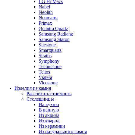
LG Hi Macs
Nabel
Neolith
Neomarm
Primax
Quantra Quartz
Samsung Radianz
Samsung Staron
Silestone
Smartquartz
Stratos
Symphony
Technistone
Teltos
Viatera
Vicostone
Изделия из камня
Рассчитать стоимость
Столешницы
На кухню
В ванную
Из акрила
Из кварца
Из керамики
Из натурального камня