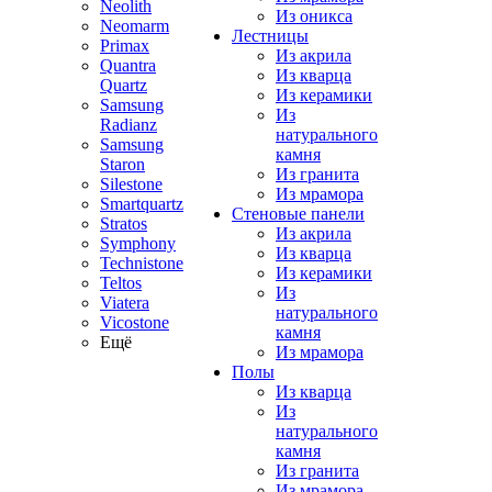
Neolith
Из оникса
Neomarm
Лестницы
Primax
Из акрила
Quantra
Из кварца
Quartz
Из керамики
Samsung
Из
Radianz
натурального
Samsung
камня
Staron
Из гранита
Silestone
Из мрамора
Smartquartz
Стеновые панели
Stratos
Из акрила
Symphony
Из кварца
Technistone
Из керамики
Teltos
Из
Viatera
натурального
Vicostone
камня
Ещё
Из мрамора
Полы
Из кварца
Из
натурального
камня
Из гранита
Из мрамора