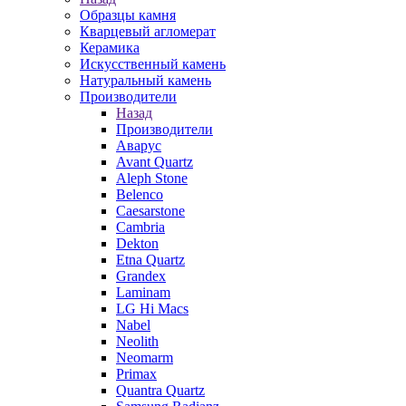
Образцы камня
Кварцевый агломерат
Керамика
Искусственный камень
Натуральный камень
Производители
Назад
Производители
Аварус
Avant Quartz
Aleph Stone
Belenco
Caesarstone
Cambria
Dekton
Etna Quartz
Grandex
Laminam
LG Hi Macs
Nabel
Neolith
Neomarm
Primax
Quantra Quartz