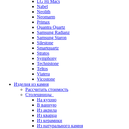
LG Hi Macs
Nabel
Neolith
Neomarm
Primax
Quantra Quartz
Samsung Radianz
Samsung Staron
Silestone
Smartquartz
Stratos
Symphony
Technistone
Teltos
Viatera
Vicostone
Изделия из камня
Рассчитать стоимость
Столешницы
На кухню
В ванную
Из акрила
Из кварца
Из керамики
Из натурального камня