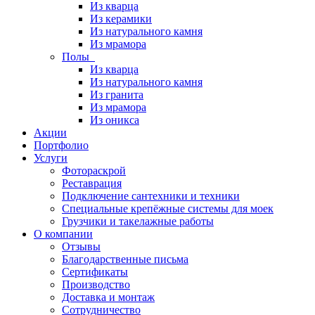
Из кварца
Из керамики
Из натурального камня
Из мрамора
Полы
Из кварца
Из натурального камня
Из гранита
Из мрамора
Из оникса
Акции
Портфолио
Услуги
Фотораскрой
Реставрация
Подключение сантехники и техники
Специальные крепёжные системы для моек
Грузчики и такелажные работы
О компании
Отзывы
Благодарственные письма
Сертификаты
Производство
Доставка и монтаж
Сотрудничество