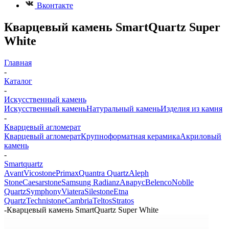
Вконтакте
Кварцевый камень SmartQuartz Super
White
Главная
-
Каталог
-
Искусственный камень
Искусственный камень
Натуральный камень
Изделия из камня
-
Кварцевый агломерат
Кварцевый агломерат
Крупноформатная керамика
Акриловый
камень
-
Smartquartz
Avant
Vicostone
Primax
Quantra Quartz
Aleph
Stone
Caesarstone
Samsung Radianz
Аварус
Belenco
Noblle
Quartz
Symphony
Viatera
Silestone
Etna
Quartz
Technistone
Cambria
Teltos
Stratos
-
Кварцевый камень SmartQuartz Super White