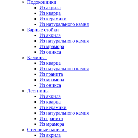
Подоконники
Из акрила
Из кварца
Из керамики
Из натурального камня
Барные стойки
Из акрила
Из натурального камня
Из мрамора
Из оникса
Камины
Из кварца
Из натурального камня
Из гранита
Из мрамора
Из оникса
Лестницы
Из акрила
Из кварца
Из керамики
Из натурального камня
Из гранита
Из мрамора
Стеновые панели
Из акрила