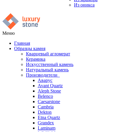
Из оникса
Меню
Главная
Образцы камня
Кварцевый агломерат
Керамика
Искусственный камень
Натуральный камень
Производители
Аварус
Avant Quartz
Aleph Stone
Belenco
Caesarstone
Cambria
Dekton
Etna Quartz
Grandex
Laminam