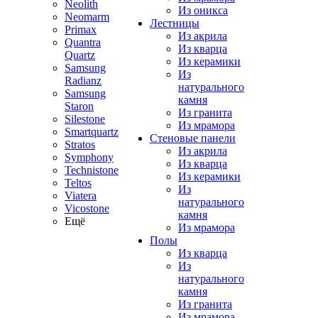
Neolith
Из оникса
Neomarm
Лестницы
Primax
Из акрила
Quantra
Из кварца
Quartz
Из керамики
Samsung
Из
Radianz
натурального
Samsung
камня
Staron
Из гранита
Silestone
Из мрамора
Smartquartz
Стеновые панели
Stratos
Из акрила
Symphony
Из кварца
Technistone
Из керамики
Teltos
Из
Viatera
натурального
Vicostone
камня
Ещё
Из мрамора
Полы
Из кварца
Из
натурального
камня
Из гранита
Из мрамора