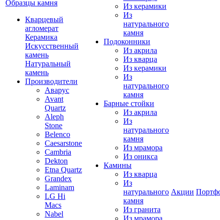
Образцы камня
Из керамики
Из
Кварцевый
натурального
агломерат
камня
Керамика
Подоконники
Искусственный
Из акрила
камень
Из кварца
Натуральный
Из керамики
камень
Из
Производители
натурального
Аварус
камня
Avant
Барные стойки
Quartz
Из акрила
Aleph
Из
Stone
натурального
Belenco
камня
Caesarstone
Из мрамора
Cambria
Из оникса
Dekton
Камины
Etna Quartz
Из кварца
Grandex
Из
Laminam
натурального
Акции
Портф
LG Hi
камня
Macs
Из гранита
Nabel
Из мрамора