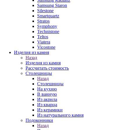
Samsung Radianz
Samsung Staron
Silestone
Smartquartz
Stratos
Symphony
Technistone
Teltos
Viatera
Vicostone
Изделия из камня
Назад
Изделия из камня
Рассчитать стоимость
Столешницы
Назад
Столешницы
На кухню
В ванную
Из акрила
Из кварца
Из керамики
Из натурального камня
Подоконники
Назад