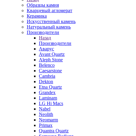
Образцы камня
Кварцевый агломерат
Керамика
Искусственный камень
Натуральный камень
Производители
Назад
Производители
Аварус
Avant Quartz
Aleph Stone
Belenco
Caesarstone
Cambria
Dekton
Etna Quartz
Grandex
Laminam
LG Hi Macs
Nabel
Neolith
Neomarm
Primax
Quantra Quartz