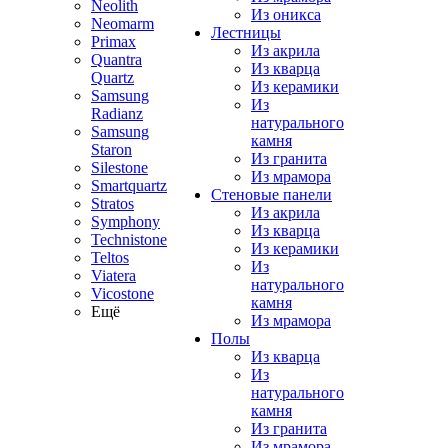
Neolith
Из оникса
Neomarm
Лестницы
Primax
Из акрила
Quantra
Из кварца
Quartz
Из керамики
Samsung
Из
Radianz
натурального
Samsung
камня
Staron
Из гранита
Silestone
Из мрамора
Smartquartz
Стеновые панели
Stratos
Из акрила
Symphony
Из кварца
Technistone
Из керамики
Teltos
Из
Viatera
натурального
Vicostone
камня
Ещё
Из мрамора
Полы
Из кварца
Из
натурального
камня
Из гранита
Из мрамора