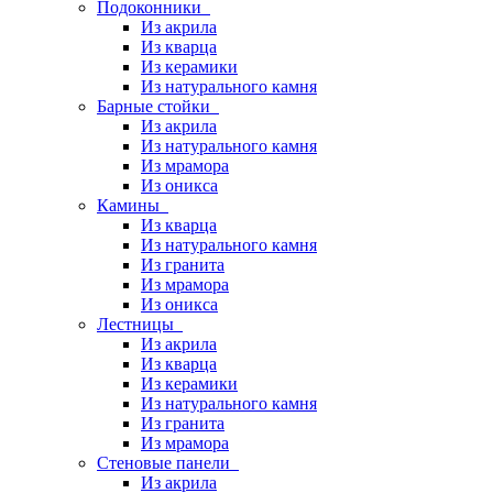
Подоконники
Из акрила
Из кварца
Из керамики
Из натурального камня
Барные стойки
Из акрила
Из натурального камня
Из мрамора
Из оникса
Камины
Из кварца
Из натурального камня
Из гранита
Из мрамора
Из оникса
Лестницы
Из акрила
Из кварца
Из керамики
Из натурального камня
Из гранита
Из мрамора
Стеновые панели
Из акрила