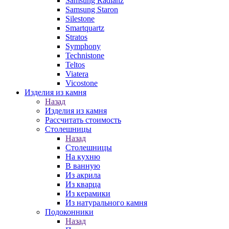
Samsung Radianz
Samsung Staron
Silestone
Smartquartz
Stratos
Symphony
Technistone
Teltos
Viatera
Vicostone
Изделия из камня
Назад
Изделия из камня
Рассчитать стоимость
Столешницы
Назад
Столешницы
На кухню
В ванную
Из акрила
Из кварца
Из керамики
Из натурального камня
Подоконники
Назад