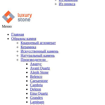
Из оникса
Меню
Главная
Образцы камня
Кварцевый агломерат
Керамика
Искусственный камень
Натуральный камень
Производители
Аварус
Avant Quartz
Aleph Stone
Belenco
Caesarstone
Cambria
Dekton
Etna Quartz
Grandex
Laminam