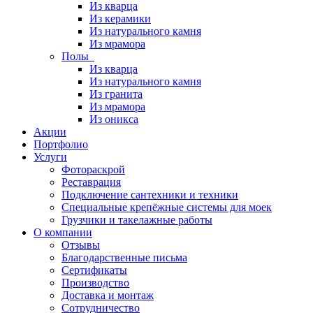
Из кварца
Из керамики
Из натурального камня
Из мрамора
Полы
Из кварца
Из натурального камня
Из гранита
Из мрамора
Из оникса
Акции
Портфолио
Услуги
Фотораскрой
Реставрация
Подключение сантехники и техники
Специальные крепёжные системы для моек
Грузчики и такелажные работы
О компании
Отзывы
Благодарственные письма
Сертификаты
Производство
Доставка и монтаж
Сотрудничество