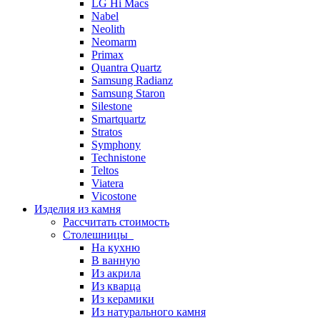
LG Hi Macs
Nabel
Neolith
Neomarm
Primax
Quantra Quartz
Samsung Radianz
Samsung Staron
Silestone
Smartquartz
Stratos
Symphony
Technistone
Teltos
Viatera
Vicostone
Изделия из камня
Рассчитать стоимость
Столешницы
На кухню
В ванную
Из акрила
Из кварца
Из керамики
Из натурального камня