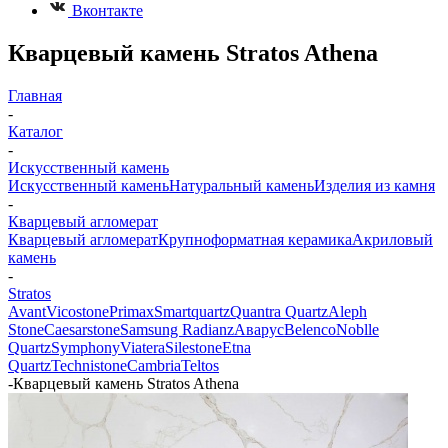
Вконтакте
Кварцевый камень Stratos Athena
Главная
-
Каталог
-
Искусственный камень
Искусственный камень
Натуральный камень
Изделия из камня
-
Кварцевый агломерат
Кварцевый агломерат
Крупноформатная керамика
Акриловый
камень
-
Stratos
Avant
Vicostone
Primax
Smartquartz
Quantra Quartz
Aleph
Stone
Caesarstone
Samsung Radianz
Аварус
Belenco
Noblle
Quartz
Symphony
Viatera
Silestone
Etna
Quartz
Technistone
Cambria
Teltos
-
Кварцевый камень Stratos Athena