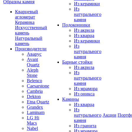
Образцы камня
Из керамики
Из
Кварцевый
натурального
агломерат
камня
Керамика
Подоконники
Искусственный
Из акрила
камень
Из кварца
Натуральный
Из керамики
камень
Из
Производители
натурального
Аварус
камня
Avant
Барные стойки
Quartz
Из акрила
Aleph
Из
Stone
натурального
Belenco
камня
Caesarstone
Из мрамора
Cambria
Из оникса
Dekton
Камины
Etna Quartz
Из кварца
Grandex
Из
Laminam
натурального
Акции
Портф
LG Hi
камня
Macs
Из гранита
Nabel
Из мрамора