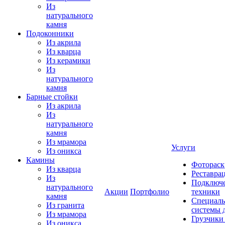
Из
натурального
камня
Подоконники
Из акрила
Из кварца
Из керамики
Из
натурального
камня
Барные стойки
Из акрила
Из
натурального
камня
Из мрамора
Услуги
Из оникса
Камины
Фотораск
Из кварца
Реставра
Из
Подключе
натурального
Акции
Портфолио
техники
камня
Специаль
Из гранита
системы 
Из мрамора
Грузчики
Из оникса