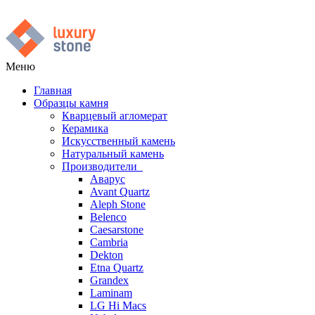
Меню
Главная
Образцы камня
Кварцевый агломерат
Керамика
Искусственный камень
Натуральный камень
Производители
Аварус
Avant Quartz
Aleph Stone
Belenco
Caesarstone
Cambria
Dekton
Etna Quartz
Grandex
Laminam
LG Hi Macs