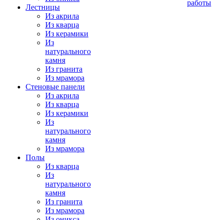
работы
Лестницы
Из акрила
Из кварца
Из керамики
Из
натурального
камня
Из гранита
Из мрамора
Стеновые панели
Из акрила
Из кварца
Из керамики
Из
натурального
камня
Из мрамора
Полы
Из кварца
Из
натурального
камня
Из гранита
Из мрамора
Из оникса