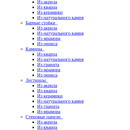
Из акрила
Из кварца
Из керамики
Из натурального камня
Барные стойки
Из акрила
Из натурального камня
Из мрамора
Из оникса
Камины
Из кварца
Из натурального камня
Из гранита
Из мрамора
Из оникса
Лестницы
Из акрила
Из кварца
Из керамики
Из натурального камня
Из гранита
Из мрамора
Стеновые панели
Из акрила
Из кварца