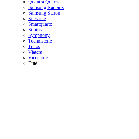
Quantra Quartz
Samsung Radianz
Samsung Staron
Silestone
Smartquartz
Stratos
Symphony
Technistone
Teltos
Viatera
Vicostone
Ещё