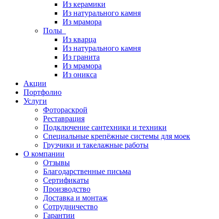
Из керамики
Из натурального камня
Из мрамора
Полы
Из кварца
Из натурального камня
Из гранита
Из мрамора
Из оникса
Акции
Портфолио
Услуги
Фотораскрой
Реставрация
Подключение сантехники и техники
Специальные крепёжные системы для моек
Грузчики и такелажные работы
О компании
Отзывы
Благодарственные письма
Сертификаты
Производство
Доставка и монтаж
Сотрудничество
Гарантии