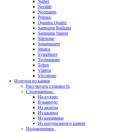
Nabel
Neolith
Neomarm
Primax
Quantra Quartz
Samsung Radianz
Samsung Staron
Silestone
Smartquartz
Stratos
Symphony
Technistone
Teltos
Viatera
Vicostone
Изделия из камня
Рассчитать стоимость
Столешницы
На кухню
В ванную
Из акрила
Из кварца
Из керамики
Из натурального камня
Подоконники