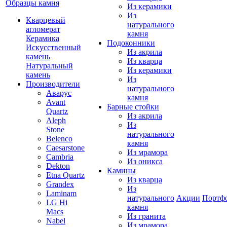
Образцы камня
Из керамики
Из
Кварцевый
натурального
агломерат
камня
Керамика
Подоконники
Искусственный
Из акрила
камень
Из кварца
Натуральный
Из керамики
камень
Из
Производители
натурального
Аварус
камня
Avant
Барные стойки
Quartz
Из акрила
Aleph
Из
Stone
натурального
Belenco
камня
Caesarstone
Из мрамора
Cambria
Из оникса
Dekton
Камины
Etna Quartz
Из кварца
Grandex
Из
Laminam
натурального
Акции
Портф
LG Hi
камня
Macs
Из гранита
Nabel
Из мрамора