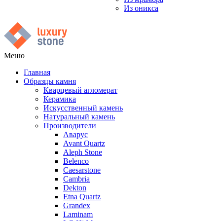
Из оникса
Меню
Главная
Образцы камня
Кварцевый агломерат
Керамика
Искусственный камень
Натуральный камень
Производители
Аварус
Avant Quartz
Aleph Stone
Belenco
Caesarstone
Cambria
Dekton
Etna Quartz
Grandex
Laminam