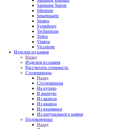
Samsung Radianz
Samsung Staron
Silestone
Smartquartz
Stratos
Symphony
Technistone
Teltos
Viatera
Vicostone
Изделия из камня
Назад
Изделия из камня
Рассчитать стоимость
Столешницы
Назад
Столешницы
На кухню
В ванную
Из акрила
Из кварца
Из керамики
Из натурального камня
Подоконники
Назад