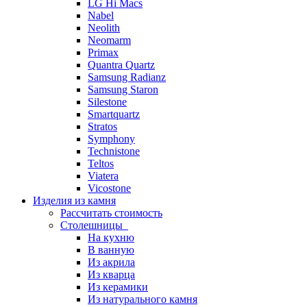
LG Hi Macs
Nabel
Neolith
Neomarm
Primax
Quantra Quartz
Samsung Radianz
Samsung Staron
Silestone
Smartquartz
Stratos
Symphony
Technistone
Teltos
Viatera
Vicostone
Изделия из камня
Рассчитать стоимость
Столешницы
На кухню
В ванную
Из акрила
Из кварца
Из керамики
Из натурального камня