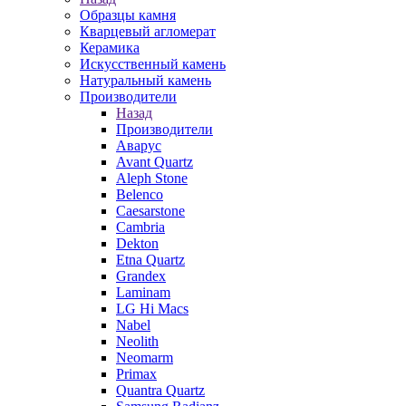
Образцы камня
Кварцевый агломерат
Керамика
Искусственный камень
Натуральный камень
Производители
Назад
Производители
Аварус
Avant Quartz
Aleph Stone
Belenco
Caesarstone
Cambria
Dekton
Etna Quartz
Grandex
Laminam
LG Hi Macs
Nabel
Neolith
Neomarm
Primax
Quantra Quartz