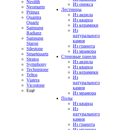
Neolith
Из оникса
Neomarm
Лестницы
Primax
Из акрила
Quantra
Из кварца
Quartz
Из керамики
Samsung
Из
Radianz
натурального
Samsung
камня
Staron
Из гранита
Silestone
Из мрамора
Smartquartz
Стеновые панели
Stratos
Из акрила
Symphony
Из кварца
Technistone
Из керамики
Teltos
Из
Viatera
натурального
Vicostone
камня
Ещё
Из мрамора
Полы
Из кварца
Из
натурального
камня
Из гранита
Из мрамора