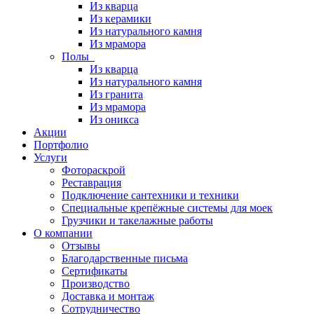
Из кварца
Из керамики
Из натурального камня
Из мрамора
Полы
Из кварца
Из натурального камня
Из гранита
Из мрамора
Из оникса
Акции
Портфолио
Услуги
Фотораскрой
Реставрация
Подключение сантехники и техники
Специальные крепёжные системы для моек
Грузчики и такелажные работы
О компании
Отзывы
Благодарственные письма
Сертификаты
Производство
Доставка и монтаж
Сотрудничество