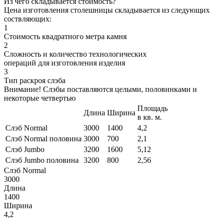
Из чего складывается стоимость?
Цена изготовления столешницы складывается из следующих
соствляющих:
1
Стоимость квадратного метра камня
2
Сложность и количество технологических
операций для изготовления изделия
3
Тип раскроя слэба
Внимание! Слэбы поставляются целыми, половинками и
некоторые четвертью
Площадь
Длина
Ширина
в кв. м.
Слэб Normal
3000
1400
4,2
Слэб Normal половина
3000
700
2,1
Слэб Jumbo
3200
1600
5,12
Слэб Jumbo половина
3200
800
2,56
Слэб Normal
3000
Длина
1400
Ширина
4,2