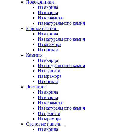
Подоконники
Из акрила
Из кварца
Из керамики
Из натурального камня
Барные стойки
Из акрила
Из натурального камня
Из мрамора
Из оникса
Камины
Из кварца
Из натурального камня
Из гранита
Из мрамора
Из оникса
Лестницы
Из акрила
Из кварца
Из керамики
Из натурального камня
Из гранита
Из мрамора
Стеновые панели
Из акрила