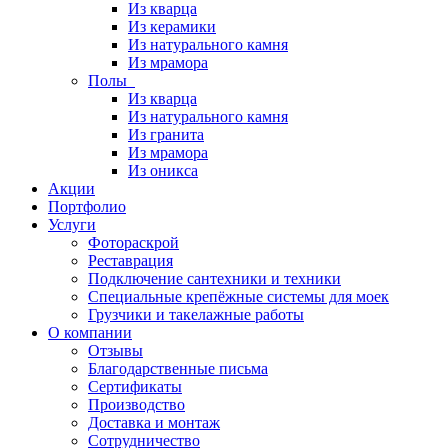
Из кварца
Из керамики
Из натурального камня
Из мрамора
Полы
Из кварца
Из натурального камня
Из гранита
Из мрамора
Из оникса
Акции
Портфолио
Услуги
Фотораскрой
Реставрация
Подключение сантехники и техники
Специальные крепёжные системы для моек
Грузчики и такелажные работы
О компании
Отзывы
Благодарственные письма
Сертификаты
Производство
Доставка и монтаж
Сотрудничество