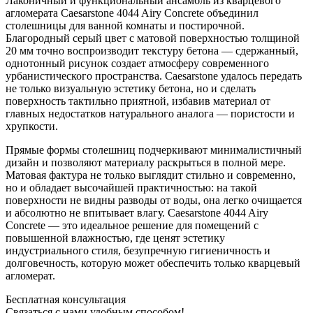
Лаконичный и функциональный ансамбль из кварцевого
агломерата Caesarstone 4044 Airy Concrete объединил
столешницы для ванной комнаты и постирочной.
Благородный серый цвет с матовой поверхностью толщиной
20 мм точно воспроизводит текстуру бетона — сдержанный,
однотонный рисунок создает атмосферу современного
урбанистического пространства. Caesarstone удалось передать
не только визуальную эстетику бетона, но и сделать
поверхность тактильно приятной, избавив материал от
главных недостатков натурального аналога — пористости и
хрупкости.
Прямые формы столешниц подчеркивают минималистичный
дизайн и позволяют материалу раскрыться в полной мере.
Матовая фактура не только выглядит стильно и современно,
но и обладает высочайшей практичностью: на такой
поверхности не видны разводы от воды, она легко очищается
и абсолютно не впитывает влагу. Caesarstone 4044 Airy
Concrete — это идеальное решение для помещений с
повышенной влажностью, где ценят эстетику
индустриального стиля, безупречную гигиеничность и
долговечность, которую может обеспечить только кварцевый
агломерат.
Бесплатная консультация
Связаться с нами удобным способом!