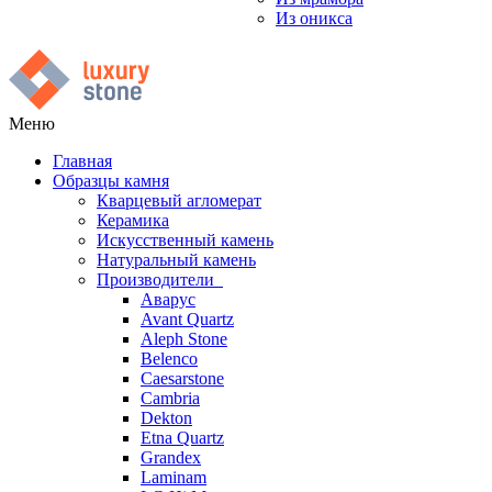
Из оникса
Меню
Главная
Образцы камня
Кварцевый агломерат
Керамика
Искусственный камень
Натуральный камень
Производители
Аварус
Avant Quartz
Aleph Stone
Belenco
Caesarstone
Cambria
Dekton
Etna Quartz
Grandex
Laminam