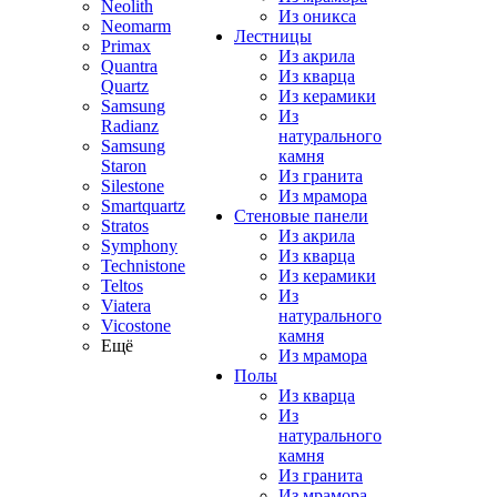
Neolith
Из оникса
Neomarm
Лестницы
Primax
Из акрила
Quantra
Из кварца
Quartz
Из керамики
Samsung
Из
Radianz
натурального
Samsung
камня
Staron
Из гранита
Silestone
Из мрамора
Smartquartz
Стеновые панели
Stratos
Из акрила
Symphony
Из кварца
Technistone
Из керамики
Teltos
Из
Viatera
натурального
Vicostone
камня
Ещё
Из мрамора
Полы
Из кварца
Из
натурального
камня
Из гранита
Из мрамора