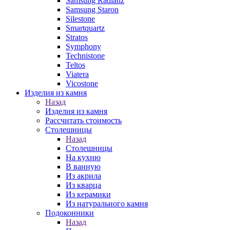
Samsung Radianz
Samsung Staron
Silestone
Smartquartz
Stratos
Symphony
Technistone
Teltos
Viatera
Vicostone
Изделия из камня
Назад
Изделия из камня
Рассчитать стоимость
Столешницы
Назад
Столешницы
На кухню
В ванную
Из акрила
Из кварца
Из керамики
Из натурального камня
Подоконники
Назад