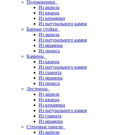
Подоконники
Из акрила
Из кварца
Из керамики
Из натурального камня
Барные стойки
Из акрила
Из натурального камня
Из мрамора
Из оникса
Камины
Из кварца
Из натурального камня
Из гранита
Из мрамора
Из оникса
Лестницы
Из акрила
Из кварца
Из керамики
Из натурального камня
Из гранита
Из мрамора
Стеновые панели
Из акрила