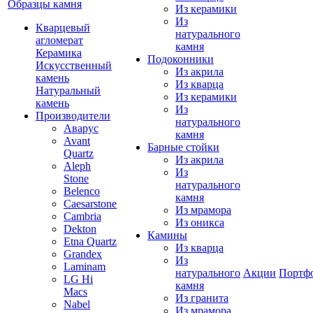
Образцы камня
Из керамики
Из
Кварцевый
натурального
агломерат
камня
Керамика
Подоконники
Искусственный
Из акрила
камень
Из кварца
Натуральный
Из керамики
камень
Из
Производители
натурального
Аварус
камня
Avant
Барные стойки
Quartz
Из акрила
Aleph
Из
Stone
натурального
Belenco
камня
Caesarstone
Из мрамора
Cambria
Из оникса
Dekton
Камины
Etna Quartz
Из кварца
Grandex
Из
Laminam
натурального
Акции
Портф
LG Hi
камня
Macs
Из гранита
Nabel
Из мрамора