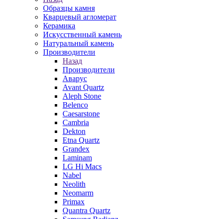
Образцы камня
Кварцевый агломерат
Керамика
Искусственный камень
Натуральный камень
Производители
Назад
Производители
Аварус
Avant Quartz
Aleph Stone
Belenco
Caesarstone
Cambria
Dekton
Etna Quartz
Grandex
Laminam
LG Hi Macs
Nabel
Neolith
Neomarm
Primax
Quantra Quartz