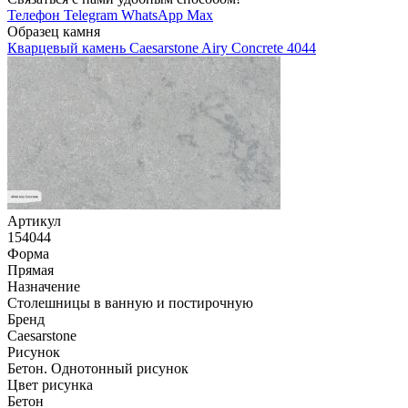
Телефон
Telegram
WhatsApp
Max
Образец камня
Кварцевый камень Caesarstone Airy Concrete 4044
Артикул
154044
Форма
Прямая
Назначение
Столешницы в ванную и постирочную
Бренд
Caesarstone
Рисунок
Бетон. Однотонный рисунок
Цвет рисунка
Бетон