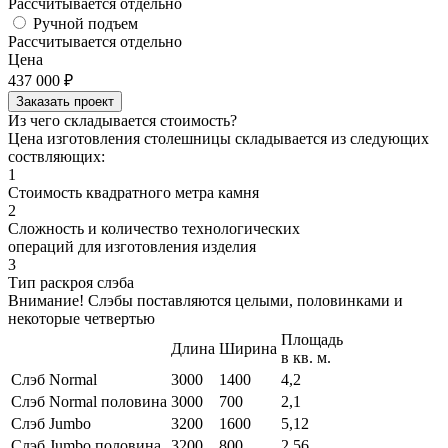
Рассчитывается отдельно
Ручной подъем
Рассчитывается отдельно
Цена
437 000
₽
Заказать проект
Из чего складывается стоимость?
Цена изготовления столешницы складывается из следующих
соствляющих:
1
Стоимость квадратного метра камня
2
Сложность и количество технологических
операций для изготовления изделия
3
Тип раскроя слэба
Внимание! Слэбы поставляются целыми, половинками и
некоторые четвертью
Площадь
Длина
Ширина
в кв. м.
Слэб Normal
3000
1400
4,2
Слэб Normal половина
3000
700
2,1
Слэб Jumbo
3200
1600
5,12
Слэб Jumbo половина
3200
800
2,56