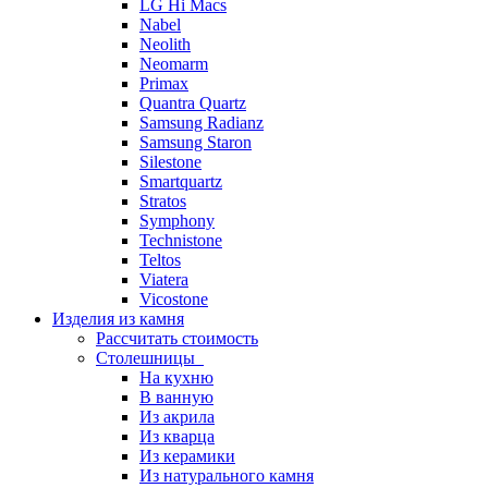
LG Hi Macs
Nabel
Neolith
Neomarm
Primax
Quantra Quartz
Samsung Radianz
Samsung Staron
Silestone
Smartquartz
Stratos
Symphony
Technistone
Teltos
Viatera
Vicostone
Изделия из камня
Рассчитать стоимость
Столешницы
На кухню
В ванную
Из акрила
Из кварца
Из керамики
Из натурального камня