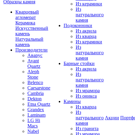
Образцы камня
Из керамики
Из
Кварцевый
натурального
агломерат
камня
Керамика
Подоконники
Искусственный
Из акрила
камень
Из кварца
Натуральный
Из керамики
камень
Из
Производители
натурального
Аварус
камня
Avant
Барные стойки
Quartz
Из акрила
Aleph
Из
Stone
натурального
Belenco
камня
Caesarstone
Из мрамора
Cambria
Из оникса
Dekton
Камины
Etna Quartz
Из кварца
Grandex
Из
Laminam
натурального
Акции
Портф
LG Hi
камня
Macs
Из гранита
Nabel
Из мрамора