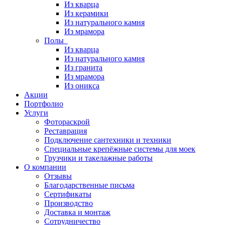
Из кварца
Из керамики
Из натурального камня
Из мрамора
Полы
Из кварца
Из натурального камня
Из гранита
Из мрамора
Из оникса
Акции
Портфолио
Услуги
Фотораскрой
Реставрация
Подключение сантехники и техники
Специальные крепёжные системы для моек
Грузчики и такелажные работы
О компании
Отзывы
Благодарственные письма
Сертификаты
Производство
Доставка и монтаж
Сотрудничество