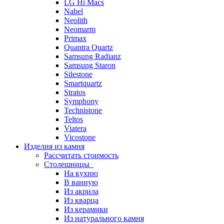
LG Hi Macs
Nabel
Neolith
Neomarm
Primax
Quantra Quartz
Samsung Radianz
Samsung Staron
Silestone
Smartquartz
Stratos
Symphony
Technistone
Teltos
Viatera
Vicostone
Изделия из камня
Рассчитать стоимость
Столешницы
На кухню
В ванную
Из акрила
Из кварца
Из керамики
Из натурального камня