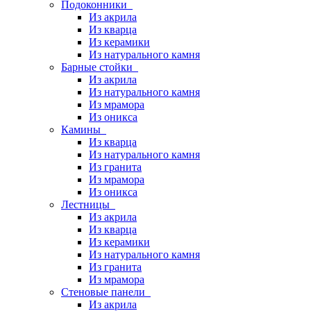
Подоконники
Из акрила
Из кварца
Из керамики
Из натурального камня
Барные стойки
Из акрила
Из натурального камня
Из мрамора
Из оникса
Камины
Из кварца
Из натурального камня
Из гранита
Из мрамора
Из оникса
Лестницы
Из акрила
Из кварца
Из керамики
Из натурального камня
Из гранита
Из мрамора
Стеновые панели
Из акрила