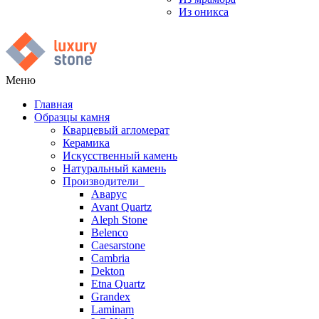
Из оникса
Меню
Главная
Образцы камня
Кварцевый агломерат
Керамика
Искусственный камень
Натуральный камень
Производители
Аварус
Avant Quartz
Aleph Stone
Belenco
Caesarstone
Cambria
Dekton
Etna Quartz
Grandex
Laminam