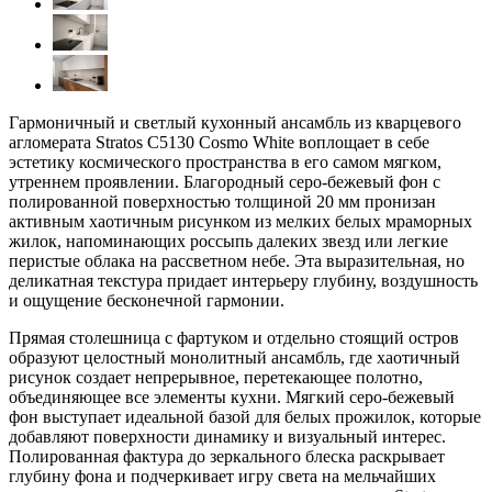
Гармоничный и светлый кухонный ансамбль из кварцевого
агломерата Stratos C5130 Cosmo White воплощает в себе
эстетику космического пространства в его самом мягком,
утреннем проявлении. Благородный серо-бежевый фон с
полированной поверхностью толщиной 20 мм пронизан
активным хаотичным рисунком из мелких белых мраморных
жилок, напоминающих россыпь далеких звезд или легкие
перистые облака на рассветном небе. Эта выразительная, но
деликатная текстура придает интерьеру глубину, воздушность
и ощущение бесконечной гармонии.
Прямая столешница с фартуком и отдельно стоящий остров
образуют целостный монолитный ансамбль, где хаотичный
рисунок создает непрерывное, перетекающее полотно,
объединяющее все элементы кухни. Мягкий серо-бежевый
фон выступает идеальной базой для белых прожилок, которые
добавляют поверхности динамику и визуальный интерес.
Полированная фактура до зеркального блеска раскрывает
глубину фона и подчеркивает игру света на мельчайших