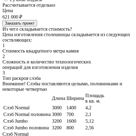
Рассчитывается отдельно
Цена
621 000
₽
Заказать проект
Из чего складывается стоимость?
Цена изготовления столешницы складывается из следующих
соствляющих:
1
Стоимость квадратного метра камня
2
Сложность и количество технологических
операций для изготовления изделия
3
Тип раскроя слэба
Внимание! Слэбы поставляются целыми, половинками и
некоторые четвертью
Площадь
Длина
Ширина
в кв. м.
Слэб Normal
3000
1400
4,2
Слэб Normal половина
3000
700
2,1
Слэб Jumbo
3200
1600
5,12
Слэб Jumbo половина
3200
800
2,56
Слэб Normal