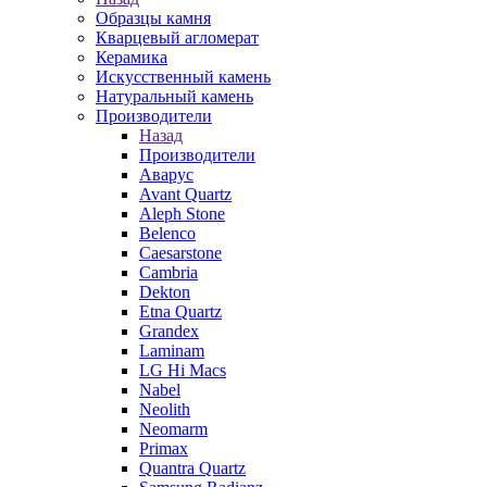
Образцы камня
Кварцевый агломерат
Керамика
Искусственный камень
Натуральный камень
Производители
Назад
Производители
Аварус
Avant Quartz
Aleph Stone
Belenco
Caesarstone
Cambria
Dekton
Etna Quartz
Grandex
Laminam
LG Hi Macs
Nabel
Neolith
Neomarm
Primax
Quantra Quartz