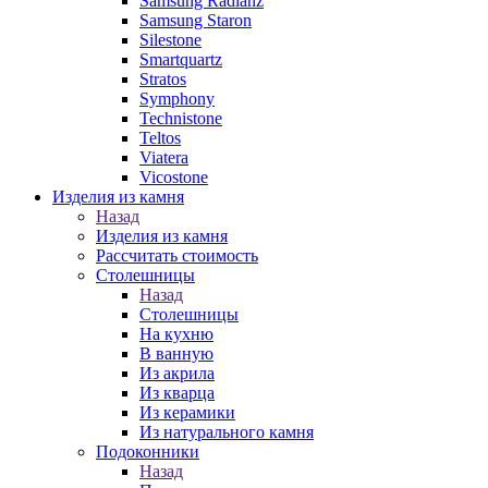
Samsung Radianz
Samsung Staron
Silestone
Smartquartz
Stratos
Symphony
Technistone
Teltos
Viatera
Vicostone
Изделия из камня
Назад
Изделия из камня
Рассчитать стоимость
Столешницы
Назад
Столешницы
На кухню
В ванную
Из акрила
Из кварца
Из керамики
Из натурального камня
Подоконники
Назад