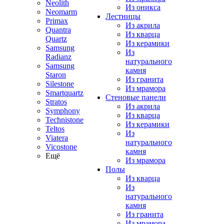
Neolith
Из оникса
Neomarm
Лестницы
Primax
Из акрила
Quantra
Из кварца
Quartz
Из керамики
Samsung
Из
Radianz
натурального
Samsung
камня
Staron
Из гранита
Silestone
Из мрамора
Smartquartz
Стеновые панели
Stratos
Из акрила
Symphony
Из кварца
Technistone
Из керамики
Teltos
Из
Viatera
натурального
Vicostone
камня
Ещё
Из мрамора
Полы
Из кварца
Из
натурального
камня
Из гранита
Из мрамора