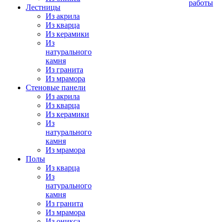
работы
Лестницы
Из акрила
Из кварца
Из керамики
Из
натурального
камня
Из гранита
Из мрамора
Стеновые панели
Из акрила
Из кварца
Из керамики
Из
натурального
камня
Из мрамора
Полы
Из кварца
Из
натурального
камня
Из гранита
Из мрамора
Из оникса