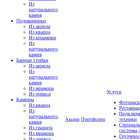
Из
натурального
камня
Подоконники
Из акрила
Из кварца
Из керамики
Из
натурального
камня
Барные стойки
Из акрила
Из
натурального
камня
Из мрамора
Услуги
Из оникса
Камины
Фотораск
Из кварца
Реставра
Из
Подключе
натурального
Акции
Портфолио
техники
камня
Специаль
Из гранита
системы 
Из мрамора
Грузчики
Из оникса