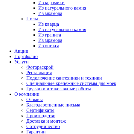
Из керамики
Из натурального камня
Из мрамора
Полы
Из кварца
Из натурального камня
Из гранита
Из мрамора
Из оникса
Акции
Портфолио
Услуги
Фотораскрой
Реставрация
Подключение сантехники и техники
Специальные крепёжные системы для моек
Грузчики и такелажные работы
О компании
Отзывы
Благодарственные письма
Сертификаты
Производство
Доставка и монтаж
Сотрудничество
Гарантии