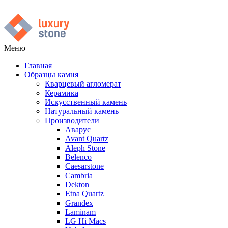
Меню
Главная
Образцы камня
Кварцевый агломерат
Керамика
Искусственный камень
Натуральный камень
Производители
Аварус
Avant Quartz
Aleph Stone
Belenco
Caesarstone
Cambria
Dekton
Etna Quartz
Grandex
Laminam
LG Hi Macs