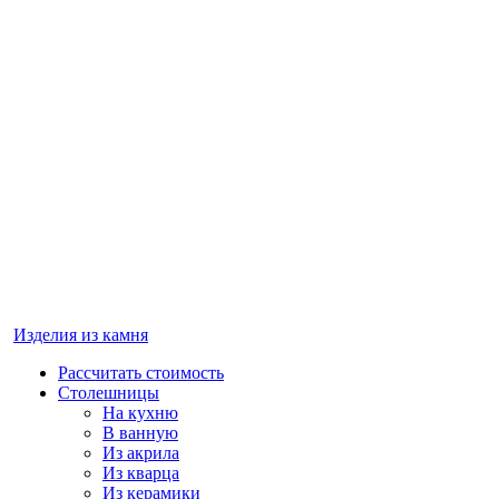
Изделия из камня
Рассчитать стоимость
Столешницы
На кухню
В ванную
Из акрила
Из кварца
Из керамики