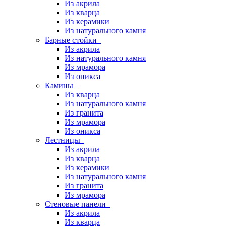
Из акрила
Из кварца
Из керамики
Из натурального камня
Барные стойки
Из акрила
Из натурального камня
Из мрамора
Из оникса
Камины
Из кварца
Из натурального камня
Из гранита
Из мрамора
Из оникса
Лестницы
Из акрила
Из кварца
Из керамики
Из натурального камня
Из гранита
Из мрамора
Стеновые панели
Из акрила
Из кварца