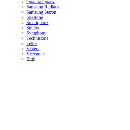
Quantra Quartz
Samsung Radianz
Samsung Staron
Silestone
Smartquartz
Stratos
Symphony
Technistone
Teltos
Viatera
Vicostone
Ещё