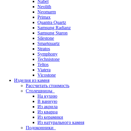
Nabel
Neolith
Neomarm
Primax
Quantra Quartz
Samsung Radianz
Samsung Staron
Silestone
Smartquartz
Stratos
Symphony
Technistone
Teltos
Viatera
Vicostone
Изделия из камня
Рассчитать стоимость
Столешницы
На кухню
В ванную
Из акрила
Из кварца
Из керамики
Из натурального камня
Подоконники