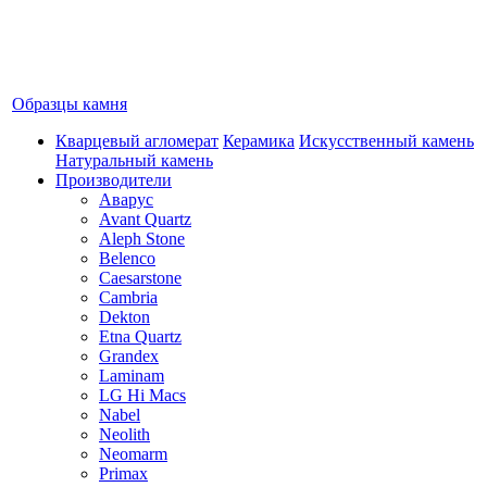
Образцы камня
Кварцевый агломерат
Керамика
Искусственный камень
Натуральный камень
Производители
Аварус
Avant Quartz
Aleph Stone
Belenco
Caesarstone
Cambria
Dekton
Etna Quartz
Grandex
Laminam
LG Hi Macs
Nabel
Neolith
Neomarm
Primax