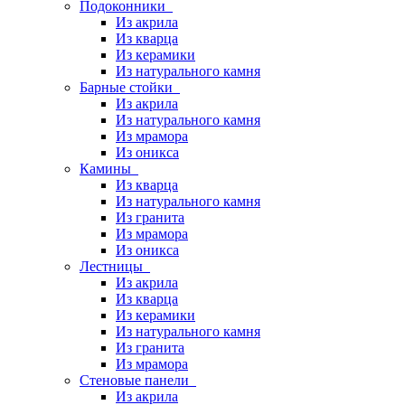
Подоконники
Из акрила
Из кварца
Из керамики
Из натурального камня
Барные стойки
Из акрила
Из натурального камня
Из мрамора
Из оникса
Камины
Из кварца
Из натурального камня
Из гранита
Из мрамора
Из оникса
Лестницы
Из акрила
Из кварца
Из керамики
Из натурального камня
Из гранита
Из мрамора
Стеновые панели
Из акрила