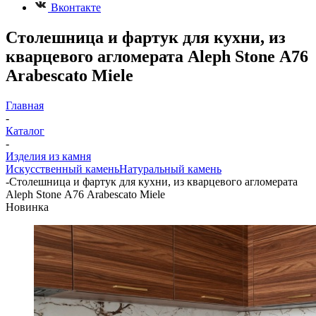
Вконтакте
Столешница и фартук для кухни, из
кварцевого агломерата Aleph Stone А76
Arabescato Miele
Главная
-
Каталог
-
Изделия из камня
Искусственный камень
Натуральный камень
-
Столешница и фартук для кухни, из кварцевого агломерата
Aleph Stone А76 Arabescato Miele
Новинка