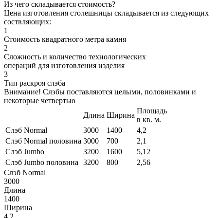
Из чего складывается стоимость?
Цена изготовления столешницы складывается из следующих
соствляющих:
1
Стоимость квадратного метра камня
2
Сложность и количество технологических
операций для изготовления изделия
3
Тип раскроя слэба
Внимание! Слэбы поставляются целыми, половинками и
некоторые четвертью
Площадь
Длина
Ширина
в кв. м.
Слэб Normal
3000
1400
4,2
Слэб Normal половина
3000
700
2,1
Слэб Jumbo
3200
1600
5,12
Слэб Jumbo половина
3200
800
2,56
Слэб Normal
3000
Длина
1400
Ширина
4,2