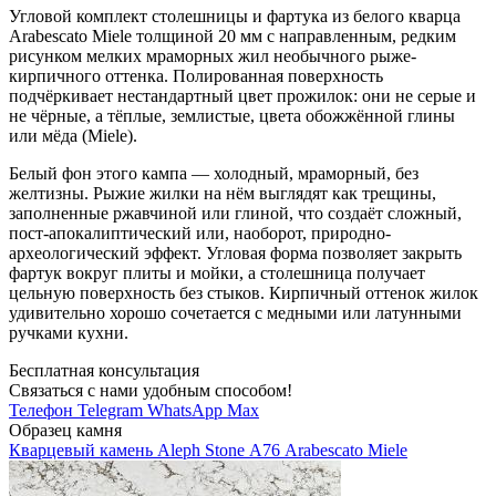
Угловой комплект столешницы и фартука из белого кварца
Arabescato Miele толщиной 20 мм с направленным, редким
рисунком мелких мраморных жил необычного рыже-
кирпичного оттенка. Полированная поверхность
подчёркивает нестандартный цвет прожилок: они не серые и
не чёрные, а тёплые, землистые, цвета обожжённой глины
или мёда (Miele).
Белый фон этого кампа — холодный, мраморный, без
желтизны. Рыжие жилки на нём выглядят как трещины,
заполненные ржавчиной или глиной, что создаёт сложный,
пост-апокалиптический или, наоборот, природно-
археологический эффект. Угловая форма позволяет закрыть
фартук вокруг плиты и мойки, а столешница получает
цельную поверхность без стыков. Кирпичный оттенок жилок
удивительно хорошо сочетается с медными или латунными
ручками кухни.
Бесплатная консультация
Связаться с нами удобным способом!
Телефон
Telegram
WhatsApp
Max
Образец камня
Кварцевый камень Aleph Stone А76 Arabescato Miele