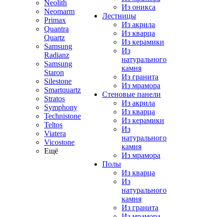
Neolith
Из оникса
Neomarm
Лестницы
Primax
Из акрила
Quantra
Из кварца
Quartz
Из керамики
Samsung
Из
Radianz
натурального
Samsung
камня
Staron
Из гранита
Silestone
Из мрамора
Smartquartz
Стеновые панели
Stratos
Из акрила
Symphony
Из кварца
Technistone
Из керамики
Teltos
Из
Viatera
натурального
Vicostone
камня
Ещё
Из мрамора
Полы
Из кварца
Из
натурального
камня
Из гранита
Из мрамора