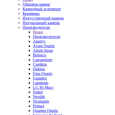
Образцы камня
Кварцевый агломерат
Керамика
Искусственный камень
Натуральный камень
Производители
Назад
Производители
Аварус
Avant Quartz
Aleph Stone
Belenco
Caesarstone
Cambria
Dekton
Etna Quartz
Grandex
Laminam
LG Hi Macs
Nabel
Neolith
Neomarm
Primax
Quantra Quartz