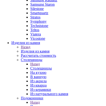
Samsung Radianz
Samsung Staron
Silestone
Smartquartz
Stratos
Symphony
Technistone
Teltos
Viatera
Vicostone
Изделия из камня
Назад
Изделия из камня
Рассчитать стоимость
Столешницы
Назад
Столешницы
На кухню
В ванную
Из акрила
Из кварца
Из керамики
Из натурального камня
Подоконники
Назад