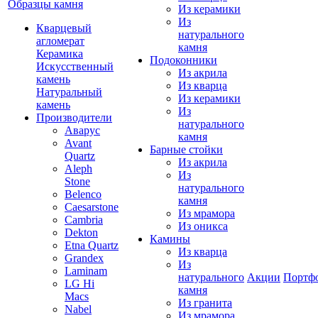
Образцы камня
Из керамики
Из
Кварцевый
натурального
агломерат
камня
Керамика
Подоконники
Искусственный
Из акрила
камень
Из кварца
Натуральный
Из керамики
камень
Из
Производители
натурального
Аварус
камня
Avant
Барные стойки
Quartz
Из акрила
Aleph
Из
Stone
натурального
Belenco
камня
Caesarstone
Из мрамора
Cambria
Из оникса
Dekton
Камины
Etna Quartz
Из кварца
Grandex
Из
Laminam
натурального
Акции
Портф
LG Hi
камня
Macs
Из гранита
Nabel
Из мрамора