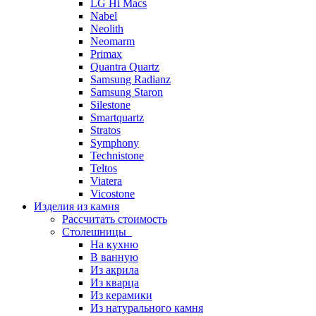
LG Hi Macs
Nabel
Neolith
Neomarm
Primax
Quantra Quartz
Samsung Radianz
Samsung Staron
Silestone
Smartquartz
Stratos
Symphony
Technistone
Teltos
Viatera
Vicostone
Изделия из камня
Рассчитать стоимость
Столешницы
На кухню
В ванную
Из акрила
Из кварца
Из керамики
Из натурального камня