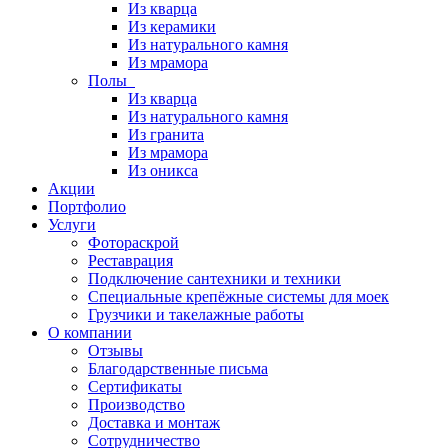
Из кварца
Из керамики
Из натурального камня
Из мрамора
Полы
Из кварца
Из натурального камня
Из гранита
Из мрамора
Из оникса
Акции
Портфолио
Услуги
Фотораскрой
Реставрация
Подключение сантехники и техники
Специальные крепёжные системы для моек
Грузчики и такелажные работы
О компании
Отзывы
Благодарственные письма
Сертификаты
Производство
Доставка и монтаж
Сотрудничество