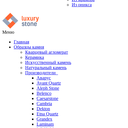
Из оникса
Меню
Главная
Образцы камня
Кварцевый агломерат
Керамика
Искусственный камень
Натуральный камень
Производители
Аварус
Avant Quartz
Aleph Stone
Belenco
Caesarstone
Cambria
Dekton
Etna Quartz
Grandex
Laminam