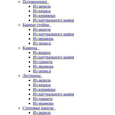
Подоконники
Из акрила
Из кварца
Из керамики
Из натурального камня
Барные стойки
Из акрила
Из натурального камня
Из мрамора
Из оникса
Камины
Из кварца
Из натурального камня
Из гранита
Из мрамора
Из оникса
Лестницы
Из акрила
Из кварца
Из керамики
Из натурального камня
Из гранита
Из мрамора
Стеновые панели
Из акрила