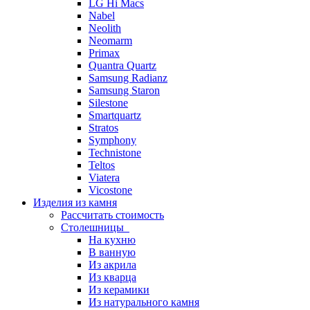
LG Hi Macs
Nabel
Neolith
Neomarm
Primax
Quantra Quartz
Samsung Radianz
Samsung Staron
Silestone
Smartquartz
Stratos
Symphony
Technistone
Teltos
Viatera
Vicostone
Изделия из камня
Рассчитать стоимость
Столешницы
На кухню
В ванную
Из акрила
Из кварца
Из керамики
Из натурального камня