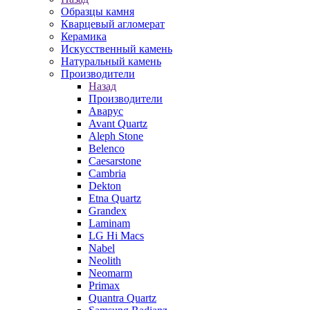
Образцы камня
Кварцевый агломерат
Керамика
Искусственный камень
Натуральный камень
Производители
Назад
Производители
Аварус
Avant Quartz
Aleph Stone
Belenco
Caesarstone
Cambria
Dekton
Etna Quartz
Grandex
Laminam
LG Hi Macs
Nabel
Neolith
Neomarm
Primax
Quantra Quartz