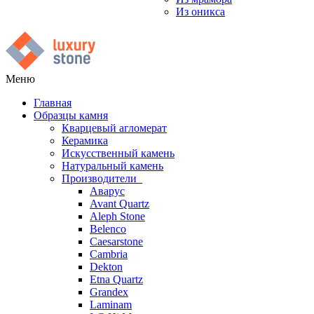
Из оникса
Меню
Главная
Образцы камня
Кварцевый агломерат
Керамика
Искусственный камень
Натуральный камень
Производители
Аварус
Avant Quartz
Aleph Stone
Belenco
Caesarstone
Cambria
Dekton
Etna Quartz
Grandex
Laminam