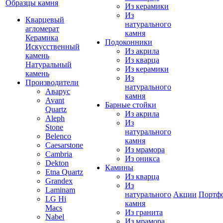
Образцы камня
Из керамики
Из
Кварцевый
натурального
агломерат
камня
Керамика
Подоконники
Искусственный
Из акрила
камень
Из кварца
Натуральный
Из керамики
камень
Из
Производители
натурального
Аварус
камня
Avant
Барные стойки
Quartz
Из акрила
Aleph
Из
Stone
натурального
Belenco
камня
Caesarstone
Из мрамора
Cambria
Из оникса
Dekton
Камины
Etna Quartz
Из кварца
Grandex
Из
Laminam
натурального
Акции
Портф
LG Hi
камня
Macs
Из гранита
Nabel
Из мрамора