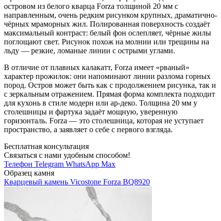
островом из белого кварца Forza толщиной 20 мм с
направленным, очень редким рисунком крупных, драматично-
чёрных мраморных жил. Полированная поверхность создаёт
максимальный контраст: белый фон ослепляет, чёрные жилы
поглощают свет. Рисунок похож на молнии или трещины на
льду — резкие, ломаные линии с острыми углами.
В отличие от плавных калакатт, Forza имеет «рваный»
характер прожилок: они напоминают линии разлома горных
пород. Остров может быть как с продолжением рисунка, так и
с зеркальным отражением. Прямая форма комплекта подходит
для кухонь в стиле модерн или ар-деко. Толщина 20 мм у
столешницы и фартука задаёт мощную, уверенную
горизонталь. Forza — это столешница, которая не уступает
пространство, а заявляет о себе с первого взгляда.
Бесплатная консультация
Связаться с нами удобным способом!
Телефон
Telegram
WhatsApp
Max
Образец камня
Кварцевый камень Vicostone Forza BQ8920