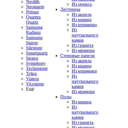
Neolith
Из оникса
Neomarm
Лестницы
Primax
Из акрила
Quantra
Из кварца
Quartz
Из керамики
Samsung
Из
Radianz
натурального
Samsung
камня
Staron
Из гранита
Silestone
Из мрамора
Smartquartz
Стеновые панели
Stratos
Из акрила
Symphony
Из кварца
Technistone
Из керамики
Teltos
Из
Viatera
натурального
Vicostone
камня
Ещё
Из мрамора
Полы
Из кварца
Из
натурального
камня
Из гранита
Из мрамора