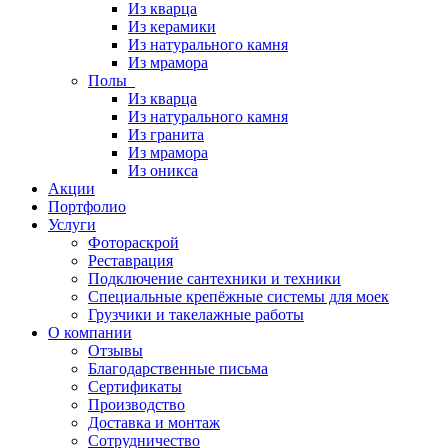
Из кварца
Из керамики
Из натурального камня
Из мрамора
Полы
Из кварца
Из натурального камня
Из гранита
Из мрамора
Из оникса
Акции
Портфолио
Услуги
Фотораскрой
Реставрация
Подключение сантехники и техники
Специальные крепёжные системы для моек
Грузчики и такелажные работы
О компании
Отзывы
Благодарственные письма
Сертификаты
Производство
Доставка и монтаж
Сотрудничество