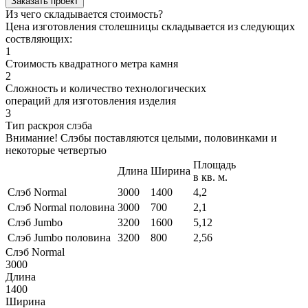
Заказать проект
Из чего складывается стоимость?
Цена изготовления столешницы складывается из следующих
соствляющих:
1
Стоимость квадратного метра камня
2
Сложность и количество технологических
операций для изготовления изделия
3
Тип раскроя слэба
Внимание! Слэбы поставляются целыми, половинками и
некоторые четвертью
Площадь
Длина
Ширина
в кв. м.
Слэб Normal
3000
1400
4,2
Слэб Normal половина
3000
700
2,1
Слэб Jumbo
3200
1600
5,12
Слэб Jumbo половина
3200
800
2,56
Слэб Normal
3000
Длина
1400
Ширина