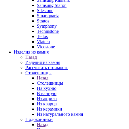
Samsung Radianz
Samsung Staron
Silestone
Smartquartz
Stratos
Symphony
Technistone
Teltos
Viatera
Vicostone
Изделия из камня
Назад
Изделия из камня
Рассчитать стоимость
Столешницы
Назад
Столешницы
На кухню
В ванную
Из акрила
Из кварца
Из керамики
Из натурального камня
Подоконники
Назад