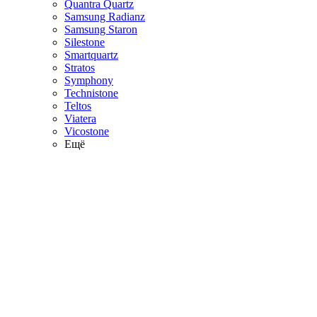
Quantra Quartz
Samsung Radianz
Samsung Staron
Silestone
Smartquartz
Stratos
Symphony
Technistone
Teltos
Viatera
Vicostone
Ещё