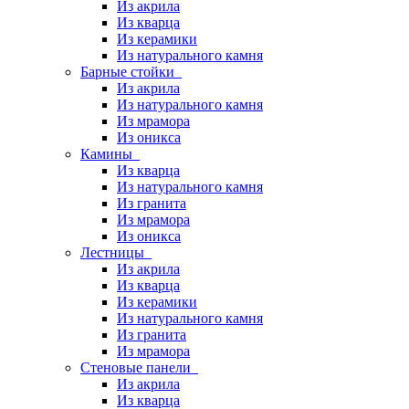
Из акрила
Из кварца
Из керамики
Из натурального камня
Барные стойки
Из акрила
Из натурального камня
Из мрамора
Из оникса
Камины
Из кварца
Из натурального камня
Из гранита
Из мрамора
Из оникса
Лестницы
Из акрила
Из кварца
Из керамики
Из натурального камня
Из гранита
Из мрамора
Стеновые панели
Из акрила
Из кварца