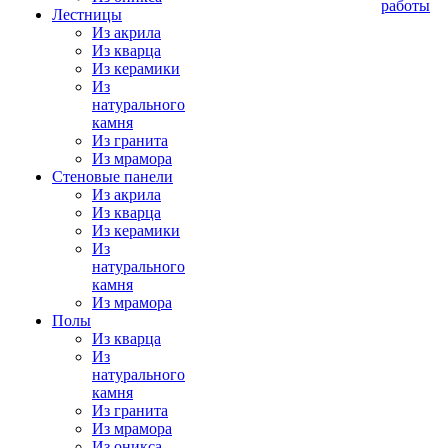
работы
Лестницы
Из акрила
Из кварца
Из керамики
Из
натурального
камня
Из гранита
Из мрамора
Стеновые панели
Из акрила
Из кварца
Из керамики
Из
натурального
камня
Из мрамора
Полы
Из кварца
Из
натурального
камня
Из гранита
Из мрамора
Из оникса