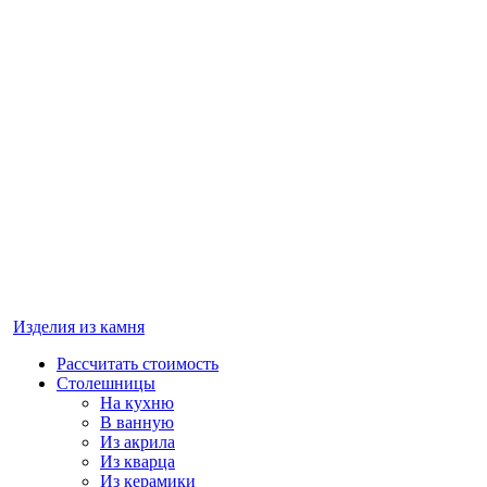
Изделия из камня
Рассчитать стоимость
Столешницы
На кухню
В ванную
Из акрила
Из кварца
Из керамики