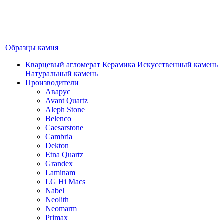
Образцы камня
Кварцевый агломерат
Керамика
Искусственный камень
Натуральный камень
Производители
Аварус
Avant Quartz
Aleph Stone
Belenco
Caesarstone
Cambria
Dekton
Etna Quartz
Grandex
Laminam
LG Hi Macs
Nabel
Neolith
Neomarm
Primax