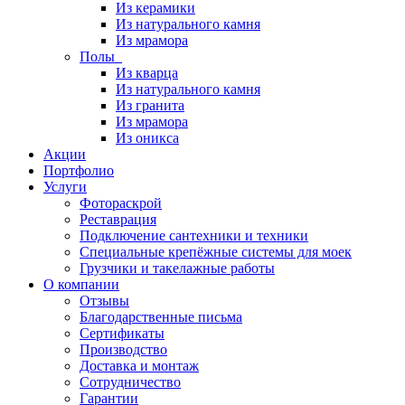
Из керамики
Из натурального камня
Из мрамора
Полы
Из кварца
Из натурального камня
Из гранита
Из мрамора
Из оникса
Акции
Портфолио
Услуги
Фотораскрой
Реставрация
Подключение сантехники и техники
Специальные крепёжные системы для моек
Грузчики и такелажные работы
О компании
Отзывы
Благодарственные письма
Сертификаты
Производство
Доставка и монтаж
Сотрудничество
Гарантии