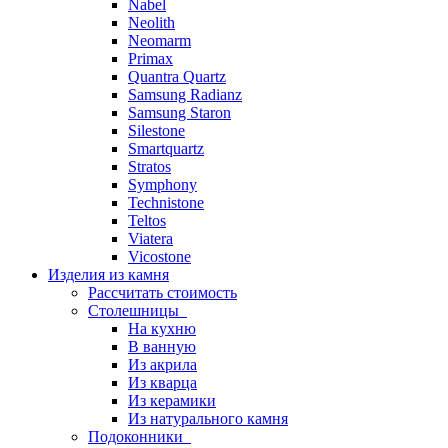
Nabel
Neolith
Neomarm
Primax
Quantra Quartz
Samsung Radianz
Samsung Staron
Silestone
Smartquartz
Stratos
Symphony
Technistone
Teltos
Viatera
Vicostone
Изделия из камня
Рассчитать стоимость
Столешницы
На кухню
В ванную
Из акрила
Из кварца
Из керамики
Из натурального камня
Подоконники