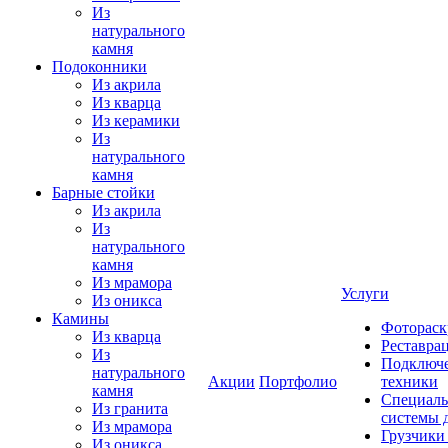
Из
натурального
камня
Подоконники
Из акрила
Из кварца
Из керамики
Из
натурального
камня
Барные стойки
Из акрила
Из
натурального
камня
Из мрамора
Услуги
Из оникса
Камины
Фотораск
Из кварца
Реставра
Из
Подключе
натурального
Акции
Портфолио
техники
камня
Специаль
Из гранита
системы 
Из мрамора
Грузчики
Из оникса