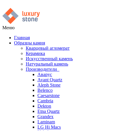
Меню
Главная
Образцы камня
Кварцевый агломерат
Керамика
Искусственный камень
Натуральный камень
Производители
Аварус
Avant Quartz
Aleph Stone
Belenco
Caesarstone
Cambria
Dekton
Etna Quartz
Grandex
Laminam
LG Hi Macs