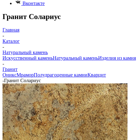
Вконтакте
Гранит Солариус
Главная
-
Каталог
-
Натуральный камень
Искусственный камень
Натуральный камень
Изделия из камня
-
Гранит
Оникс
Мрамор
Полудрагоценные камни
Кварцит
-
Гранит Солариус