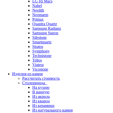
LG Hi Macs
Nabel
Neolith
Neomarm
Primax
Quantra Quartz
Samsung Radianz
Samsung Staron
Silestone
Smartquartz
Stratos
Symphony
Technistone
Teltos
Viatera
Vicostone
Изделия из камня
Рассчитать стоимость
Столешницы
На кухню
В ванную
Из акрила
Из кварца
Из керамики
Из натурального камня