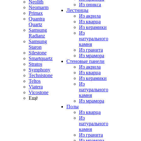
Neolith
Из оникса
Neomarm
Лестницы
Primax
Из акрила
Quantra
Из кварца
Quartz
Из керамики
Samsung
Из
Radianz
натурального
Samsung
камня
Staron
Из гранита
Silestone
Из мрамора
Smartquartz
Стеновые панели
Stratos
Из акрила
Symphony
Из кварца
Technistone
Из керамики
Teltos
Из
Viatera
натурального
Vicostone
камня
Ещё
Из мрамора
Полы
Из кварца
Из
натурального
камня
Из гранита
Из мрамора