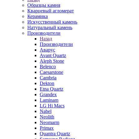
Образцы камня
Кварцевый агломерат
Керамика
Искусственный камень
Натуральный камень
Производители
Назад
Производители
Аварус
Avant Quartz
Aleph Stone
Belenco
Caesarstone
Cambria
Dekton
Etna Quartz
Grandex
Laminam
LG Hi Macs
Nabel
Neolith
Neomarm
Primax
Quantra Quartz