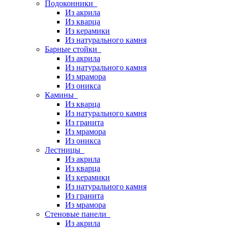
Подоконники
Из акрила
Из кварца
Из керамики
Из натурального камня
Барные стойки
Из акрила
Из натурального камня
Из мрамора
Из оникса
Камины
Из кварца
Из натурального камня
Из гранита
Из мрамора
Из оникса
Лестницы
Из акрила
Из кварца
Из керамики
Из натурального камня
Из гранита
Из мрамора
Стеновые панели
Из акрила