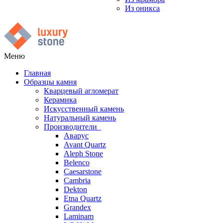
Из оникса
Меню
Главная
Образцы камня
Кварцевый агломерат
Керамика
Искусственный камень
Натуральный камень
Производители
Аварус
Avant Quartz
Aleph Stone
Belenco
Caesarstone
Cambria
Dekton
Etna Quartz
Grandex
Laminam