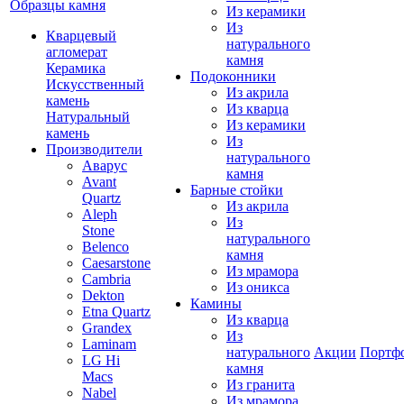
Образцы камня
Из керамики
Из
Кварцевый
натурального
агломерат
камня
Керамика
Подоконники
Искусственный
Из акрила
камень
Из кварца
Натуральный
Из керамики
камень
Из
Производители
натурального
Аварус
камня
Avant
Барные стойки
Quartz
Из акрила
Aleph
Из
Stone
натурального
Belenco
камня
Caesarstone
Из мрамора
Cambria
Из оникса
Dekton
Камины
Etna Quartz
Из кварца
Grandex
Из
Laminam
натурального
Акции
Портф
LG Hi
камня
Macs
Из гранита
Nabel
Из мрамора