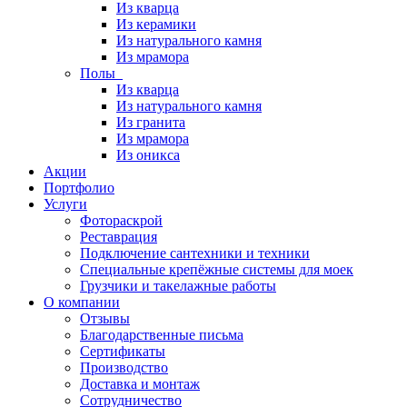
Из кварца
Из керамики
Из натурального камня
Из мрамора
Полы
Из кварца
Из натурального камня
Из гранита
Из мрамора
Из оникса
Акции
Портфолио
Услуги
Фотораскрой
Реставрация
Подключение сантехники и техники
Специальные крепёжные системы для моек
Грузчики и такелажные работы
О компании
Отзывы
Благодарственные письма
Сертификаты
Производство
Доставка и монтаж
Сотрудничество