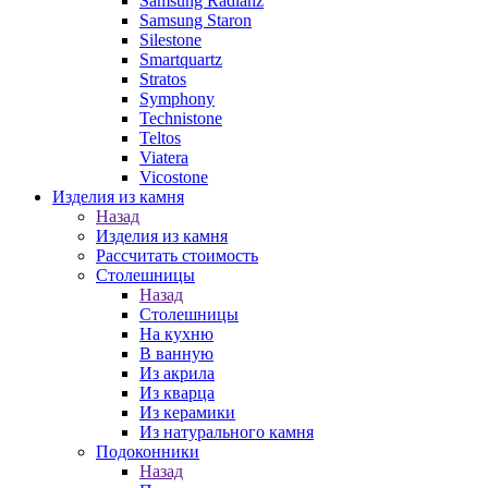
Samsung Radianz
Samsung Staron
Silestone
Smartquartz
Stratos
Symphony
Technistone
Teltos
Viatera
Vicostone
Изделия из камня
Назад
Изделия из камня
Рассчитать стоимость
Столешницы
Назад
Столешницы
На кухню
В ванную
Из акрила
Из кварца
Из керамики
Из натурального камня
Подоконники
Назад