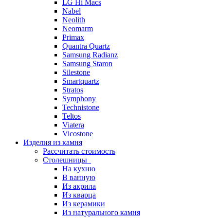
LG Hi Macs
Nabel
Neolith
Neomarm
Primax
Quantra Quartz
Samsung Radianz
Samsung Staron
Silestone
Smartquartz
Stratos
Symphony
Technistone
Teltos
Viatera
Vicostone
Изделия из камня
Рассчитать стоимость
Столешницы
На кухню
В ванную
Из акрила
Из кварца
Из керамики
Из натурального камня