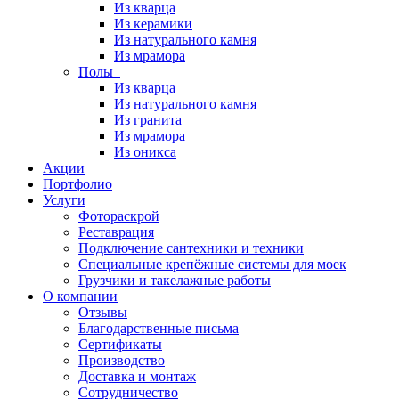
Из кварца
Из керамики
Из натурального камня
Из мрамора
Полы
Из кварца
Из натурального камня
Из гранита
Из мрамора
Из оникса
Акции
Портфолио
Услуги
Фотораскрой
Реставрация
Подключение сантехники и техники
Специальные крепёжные системы для моек
Грузчики и такелажные работы
О компании
Отзывы
Благодарственные письма
Сертификаты
Производство
Доставка и монтаж
Сотрудничество