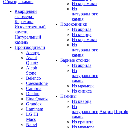
Образцы камня
Из керамики
Из
Кварцевый
натурального
агломерат
камня
Керамика
Подоконники
Искусственный
Из акрила
камень
Из кварца
Натуральный
Из керамики
камень
Из
Производители
натурального
Аварус
камня
Avant
Барные стойки
Quartz
Из акрила
Aleph
Из
Stone
натурального
Belenco
камня
Caesarstone
Из мрамора
Cambria
Из оникса
Dekton
Камины
Etna Quartz
Из кварца
Grandex
Из
Laminam
натурального
Акции
Портф
LG Hi
камня
Macs
Из гранита
Nabel
Из мрамора