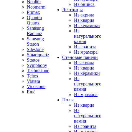
Neolith
Из оникса
Neomarm
Лестницы
Primax
Из акрила
Quantra
Из кварца
Quartz
Из керамики
Samsung
Из
Radianz
натурального
Samsung
камня
Staron
Из гранита
Silestone
Из мрамора
Smartquartz
Стеновые панели
Stratos
Из акрила
Symphony
Из кварца
Technistone
Из керамики
Teltos
Из
Viatera
натурального
Vicostone
камня
Ещё
Из мрамора
Полы
Из кварца
Из
натурального
камня
Из гранита
Из мрамора