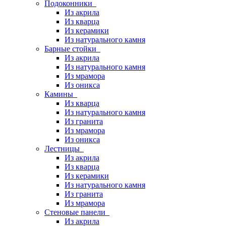
Подоконники
Из акрила
Из кварца
Из керамики
Из натурального камня
Барные стойки
Из акрила
Из натурального камня
Из мрамора
Из оникса
Камины
Из кварца
Из натурального камня
Из гранита
Из мрамора
Из оникса
Лестницы
Из акрила
Из кварца
Из керамики
Из натурального камня
Из гранита
Из мрамора
Стеновые панели
Из акрила