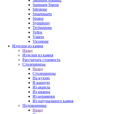
Samsung Radianz
Samsung Staron
Silestone
Smartquartz
Stratos
Symphony
Technistone
Teltos
Viatera
Vicostone
Изделия из камня
Назад
Изделия из камня
Рассчитать стоимость
Столешницы
Назад
Столешницы
На кухню
В ванную
Из акрила
Из кварца
Из керамики
Из натурального камня
Подоконники
Назад