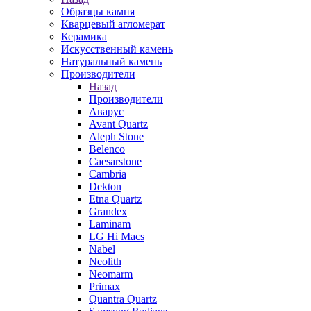
Образцы камня
Кварцевый агломерат
Керамика
Искусственный камень
Натуральный камень
Производители
Назад
Производители
Аварус
Avant Quartz
Aleph Stone
Belenco
Caesarstone
Cambria
Dekton
Etna Quartz
Grandex
Laminam
LG Hi Macs
Nabel
Neolith
Neomarm
Primax
Quantra Quartz