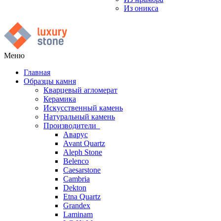
Из оникса
Меню
Главная
Образцы камня
Кварцевый агломерат
Керамика
Искусственный камень
Натуральный камень
Производители
Аварус
Avant Quartz
Aleph Stone
Belenco
Caesarstone
Cambria
Dekton
Etna Quartz
Grandex
Laminam