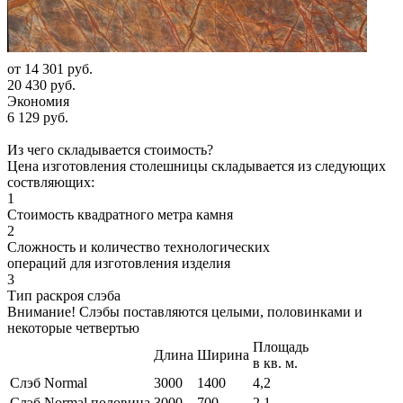
от
14 301 руб.
20 430 руб.
Экономия
6 129 руб.
Из чего складывается стоимость?
Цена изготовления столешницы складывается из следующих
соствляющих:
1
Стоимость квадратного метра камня
2
Сложность и количество технологических
операций для изготовления изделия
3
Тип раскроя слэба
Внимание! Слэбы поставляются целыми, половинками и
некоторые четвертью
Площадь
Длина
Ширина
в кв. м.
Слэб Normal
3000
1400
4,2
Слэб Normal половина
3000
700
2,1