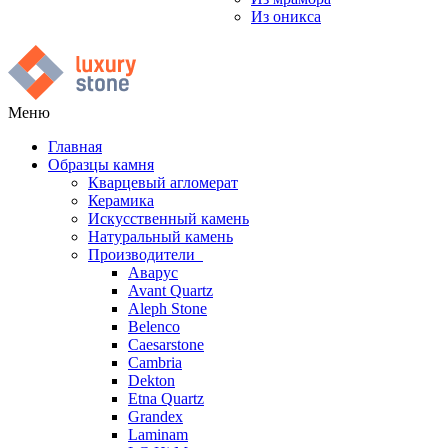
Из оникса
Меню
Главная
Образцы камня
Кварцевый агломерат
Керамика
Искусственный камень
Натуральный камень
Производители
Аварус
Avant Quartz
Aleph Stone
Belenco
Caesarstone
Cambria
Dekton
Etna Quartz
Grandex
Laminam