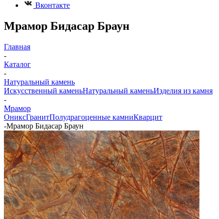
Вконтакте
Мрамор Бидасар Браун
Главная
-
Каталог
-
Натуральный камень
Искусственный камень
Натуральный камень
Изделия из камня
-
Мрамор
Оникс
Гранит
Полудрагоценные камни
Кварцит
-
Мрамор Бидасар Браун