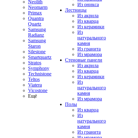
Neolith
Из оникса
Neomarm
Лестницы
Primax
Из акрила
Quantra
Из кварца
Quartz
Из керамики
Samsung
Из
Radianz
натурального
Samsung
камня
Staron
Из гранита
Silestone
Из мрамора
Smartquartz
Стеновые панели
Stratos
Из акрила
Symphony
Из кварца
Technistone
Из керамики
Teltos
Из
Viatera
натурального
Vicostone
камня
Ещё
Из мрамора
Полы
Из кварца
Из
натурального
камня
Из гранита
Из мрамора