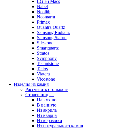
LG Hi Macs
Nabel
Neolith
Neomarm
Primax
Quantra Quartz
Samsung Radianz
Samsung Staron
Silestone
Smartquartz
Stratos
Symphony
Technistone
Teltos
Viatera
Vicostone
Изделия из камня
Рассчитать стоимость
Столешницы
На кухню
В ванную
Из акрила
Из кварца
Из керамики
Из натурального камня