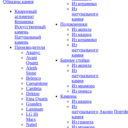
Образцы камня
Из керамики
Из
Кварцевый
натурального
агломерат
камня
Керамика
Подоконники
Искусственный
Из акрила
камень
Из кварца
Натуральный
Из керамики
камень
Из
Производители
натурального
Аварус
камня
Avant
Барные стойки
Quartz
Из акрила
Aleph
Из
Stone
натурального
Belenco
камня
Caesarstone
Из мрамора
Cambria
Из оникса
Dekton
Камины
Etna Quartz
Из кварца
Grandex
Из
Laminam
натурального
Акции
Портф
LG Hi
камня
Macs
Из гранита
Nabel
Из мрамора