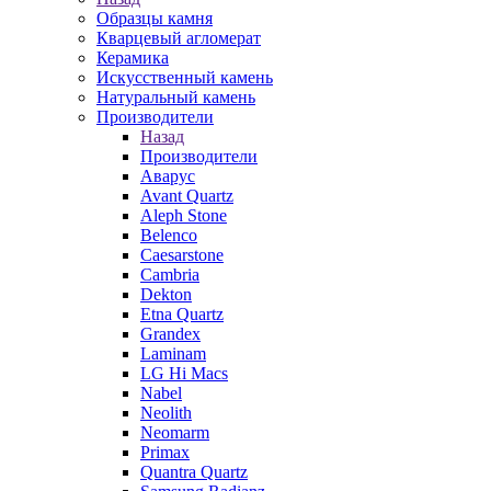
Образцы камня
Кварцевый агломерат
Керамика
Искусственный камень
Натуральный камень
Производители
Назад
Производители
Аварус
Avant Quartz
Aleph Stone
Belenco
Caesarstone
Cambria
Dekton
Etna Quartz
Grandex
Laminam
LG Hi Macs
Nabel
Neolith
Neomarm
Primax
Quantra Quartz