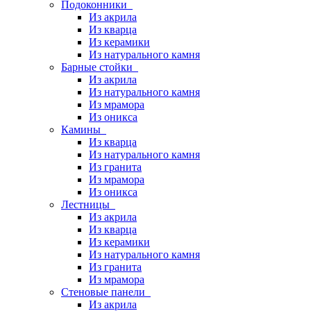
Подоконники
Из акрила
Из кварца
Из керамики
Из натурального камня
Барные стойки
Из акрила
Из натурального камня
Из мрамора
Из оникса
Камины
Из кварца
Из натурального камня
Из гранита
Из мрамора
Из оникса
Лестницы
Из акрила
Из кварца
Из керамики
Из натурального камня
Из гранита
Из мрамора
Стеновые панели
Из акрила