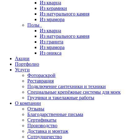
Из кварца
Из керамики
Из натурального камня
Из мрамора
Полы
Из кварца
Из натурального камня
Из гранита
Из мрамора
Из оникса
Акции
Портфолио
Услуги
Фотораскрой
Реставрация
Подключение сантехники и техники
Специальные крепёжные системы для моек
Грузчики и такелажные работы
О компании
Отзывы
Благодарственные письма
Сертификаты
Производство
Доставка и монтаж
Сотрудничество