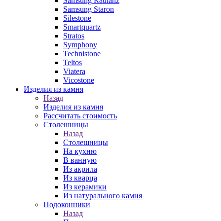
Samsung Radianz
Samsung Staron
Silestone
Smartquartz
Stratos
Symphony
Technistone
Teltos
Viatera
Vicostone
Изделия из камня
Назад
Изделия из камня
Рассчитать стоимость
Столешницы
Назад
Столешницы
На кухню
В ванную
Из акрила
Из кварца
Из керамики
Из натурального камня
Подоконники
Назад