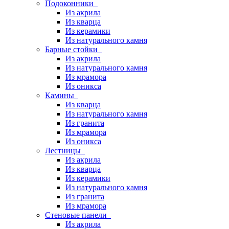
Подоконники
Из акрила
Из кварца
Из керамики
Из натурального камня
Барные стойки
Из акрила
Из натурального камня
Из мрамора
Из оникса
Камины
Из кварца
Из натурального камня
Из гранита
Из мрамора
Из оникса
Лестницы
Из акрила
Из кварца
Из керамики
Из натурального камня
Из гранита
Из мрамора
Стеновые панели
Из акрила