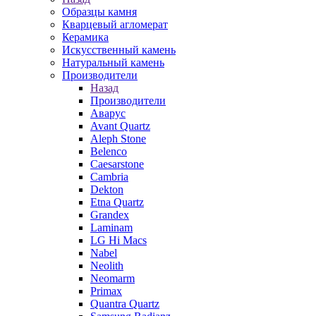
Образцы камня
Кварцевый агломерат
Керамика
Искусственный камень
Натуральный камень
Производители
Назад
Производители
Аварус
Avant Quartz
Aleph Stone
Belenco
Caesarstone
Cambria
Dekton
Etna Quartz
Grandex
Laminam
LG Hi Macs
Nabel
Neolith
Neomarm
Primax
Quantra Quartz