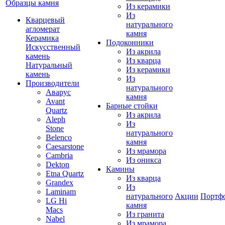
Образцы камня
Из керамики
Из
Кварцевый
натурального
агломерат
камня
Керамика
Подоконники
Искусственный
Из акрила
камень
Из кварца
Натуральный
Из керамики
камень
Из
Производители
натурального
Аварус
камня
Avant
Барные стойки
Quartz
Из акрила
Aleph
Из
Stone
натурального
Belenco
камня
Caesarstone
Из мрамора
Cambria
Из оникса
Dekton
Камины
Etna Quartz
Из кварца
Grandex
Из
Laminam
натурального
Акции
Портф
LG Hi
камня
Macs
Из гранита
Nabel
Из мрамора