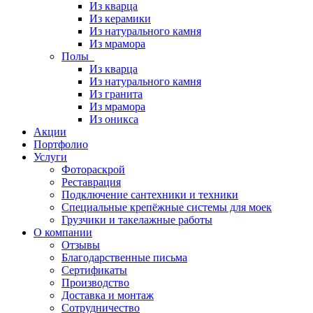
Из кварца
Из керамики
Из натурального камня
Из мрамора
Полы
Из кварца
Из натурального камня
Из гранита
Из мрамора
Из оникса
Акции
Портфолио
Услуги
Фотораскрой
Реставрация
Подключение сантехники и техники
Специальные крепёжные системы для моек
Грузчики и такелажные работы
О компании
Отзывы
Благодарственные письма
Сертификаты
Производство
Доставка и монтаж
Сотрудничество