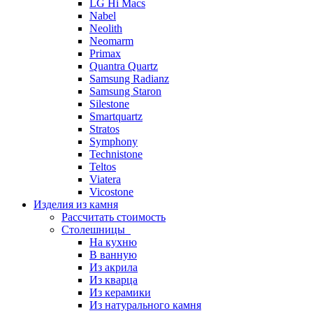
LG Hi Macs
Nabel
Neolith
Neomarm
Primax
Quantra Quartz
Samsung Radianz
Samsung Staron
Silestone
Smartquartz
Stratos
Symphony
Technistone
Teltos
Viatera
Vicostone
Изделия из камня
Рассчитать стоимость
Столешницы
На кухню
В ванную
Из акрила
Из кварца
Из керамики
Из натурального камня