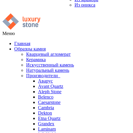
Из оникса
Меню
Главная
Образцы камня
Кварцевый агломерат
Керамика
Искусственный камень
Натуральный камень
Производители
Аварус
Avant Quartz
Aleph Stone
Belenco
Caesarstone
Cambria
Dekton
Etna Quartz
Grandex
Laminam