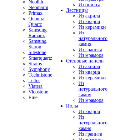
Neolith
Из оникса
Neomarm
Лестницы
Primax
Из акрила
Quantra
Из кварца
Quartz
Из керамики
Samsung
Из
Radianz
натурального
Samsung
камня
Staron
Из гранита
Silestone
Из мрамора
Smartquartz
Стеновые панели
Stratos
Из акрила
Symphony
Из кварца
Technistone
Из керамики
Teltos
Из
Viatera
натурального
Vicostone
камня
Ещё
Из мрамора
Полы
Из кварца
Из
натурального
камня
Из гранита
Из мрамора