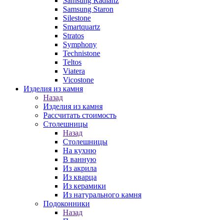
Samsung Radianz
Samsung Staron
Silestone
Smartquartz
Stratos
Symphony
Technistone
Teltos
Viatera
Vicostone
Изделия из камня
Назад
Изделия из камня
Рассчитать стоимость
Столешницы
Назад
Столешницы
На кухню
В ванную
Из акрила
Из кварца
Из керамики
Из натурального камня
Подоконники
Назад