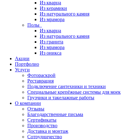
Из кварца
Из керамики
Из натурального камня
Из мрамора
Полы
Из кварца
Из натурального камня
Из гранита
Из мрамора
Из оникса
Акции
Портфолио
Услуги
Фотораскрой
Реставрация
Подключение сантехники и техники
Специальные крепёжные системы для моек
Грузчики и такелажные работы
О компании
Отзывы
Благодарственные письма
Сертификаты
Производство
Доставка и монтаж
Сотрудничество