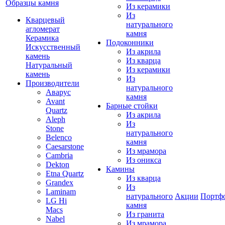
Образцы камня
Из керамики
Из
Кварцевый
натурального
агломерат
камня
Керамика
Подоконники
Искусственный
Из акрила
камень
Из кварца
Натуральный
Из керамики
камень
Из
Производители
натурального
Аварус
камня
Avant
Барные стойки
Quartz
Из акрила
Aleph
Из
Stone
натурального
Belenco
камня
Caesarstone
Из мрамора
Cambria
Из оникса
Dekton
Камины
Etna Quartz
Из кварца
Grandex
Из
Laminam
натурального
Акции
Портф
LG Hi
камня
Macs
Из гранита
Nabel
Из мрамора