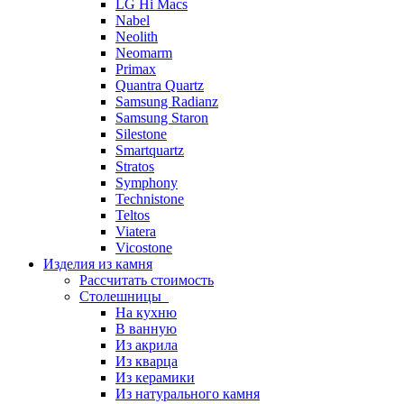
LG Hi Macs
Nabel
Neolith
Neomarm
Primax
Quantra Quartz
Samsung Radianz
Samsung Staron
Silestone
Smartquartz
Stratos
Symphony
Technistone
Teltos
Viatera
Vicostone
Изделия из камня
Рассчитать стоимость
Столешницы
На кухню
В ванную
Из акрила
Из кварца
Из керамики
Из натурального камня