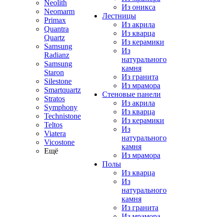
Neolith
Из оникса
Neomarm
Лестницы
Primax
Из акрила
Quantra
Из кварца
Quartz
Из керамики
Samsung
Из
Radianz
натурального
Samsung
камня
Staron
Из гранита
Silestone
Из мрамора
Smartquartz
Стеновые панели
Stratos
Из акрила
Symphony
Из кварца
Technistone
Из керамики
Teltos
Из
Viatera
натурального
Vicostone
камня
Ещё
Из мрамора
Полы
Из кварца
Из
натурального
камня
Из гранита
Из мрамора