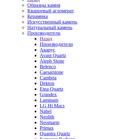
Образцы камня
Кварцевый агломерат
Керамика
Искусственный камень
Натуральный камень
Производители
Назад
Производители
Аварус
Avant Quartz
Aleph Stone
Belenco
Caesarstone
Cambria
Dekton
Etna Quartz
Grandex
Laminam
LG Hi Macs
Nabel
Neolith
Neomarm
Primax
Quantra Quartz