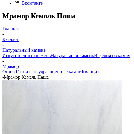
Вконтакте
Мрамор Кемаль Паша
Главная
-
Каталог
-
Натуральный камень
Искусственный камень
Натуральный камень
Изделия из камня
-
Мрамор
Оникс
Гранит
Полудрагоценные камни
Кварцит
-
Мрамор Кемаль Паша