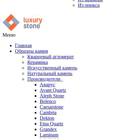
Из оникса
Меню
Главная
Образцы камня
Кварцевый агломерат
Керамика
Искусственный камень
Натуральный камень
Производители
Аварус
Avant Quartz
Aleph Stone
Belenco
Caesarstone
Cambria
Dekton
Etna Quartz
Grandex
Laminam