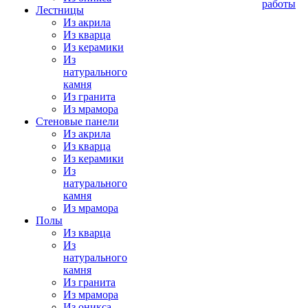
работы
Лестницы
Из акрила
Из кварца
Из керамики
Из
натурального
камня
Из гранита
Из мрамора
Стеновые панели
Из акрила
Из кварца
Из керамики
Из
натурального
камня
Из мрамора
Полы
Из кварца
Из
натурального
камня
Из гранита
Из мрамора
Из оникса