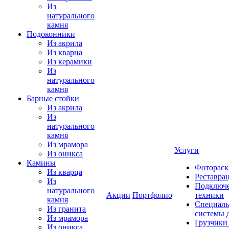
Из
натурального
камня
Подоконники
Из акрила
Из кварца
Из керамики
Из
натурального
камня
Барные стойки
Из акрила
Из
натурального
камня
Из мрамора
Услуги
Из оникса
Камины
Фотораск
Из кварца
Реставра
Из
Подключе
натурального
Акции
Портфолио
техники
камня
Специаль
Из гранита
системы 
Из мрамора
Грузчики
Из оникса