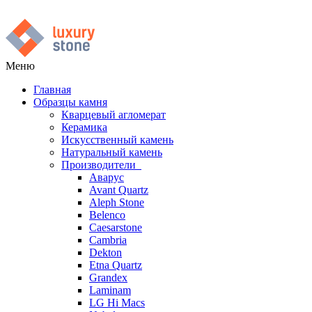
Меню
Главная
Образцы камня
Кварцевый агломерат
Керамика
Искусственный камень
Натуральный камень
Производители
Аварус
Avant Quartz
Aleph Stone
Belenco
Caesarstone
Cambria
Dekton
Etna Quartz
Grandex
Laminam
LG Hi Macs