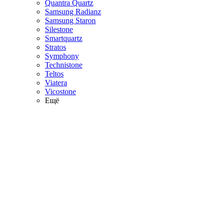
Quantra Quartz
Samsung Radianz
Samsung Staron
Silestone
Smartquartz
Stratos
Symphony
Technistone
Teltos
Viatera
Vicostone
Ещё