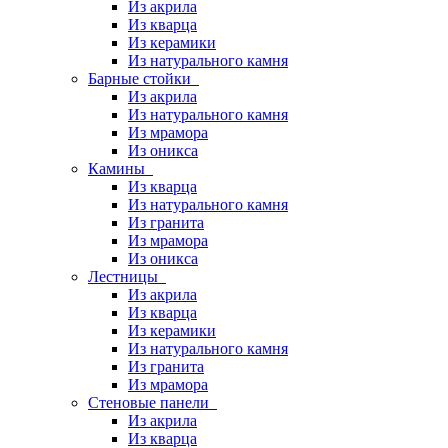
Из акрила
Из кварца
Из керамики
Из натурального камня
Барные стойки
Из акрила
Из натурального камня
Из мрамора
Из оникса
Камины
Из кварца
Из натурального камня
Из гранита
Из мрамора
Из оникса
Лестницы
Из акрила
Из кварца
Из керамики
Из натурального камня
Из гранита
Из мрамора
Стеновые панели
Из акрила
Из кварца