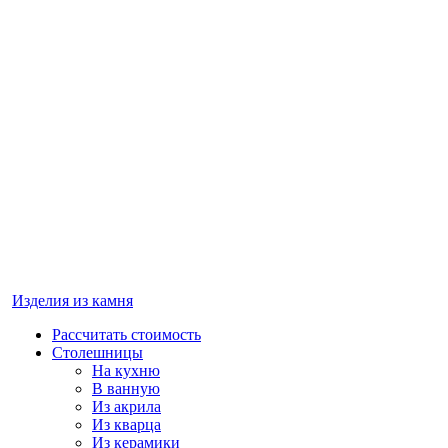
Изделия из камня
Рассчитать стоимость
Столешницы
На кухню
В ванную
Из акрила
Из кварца
Из керамики