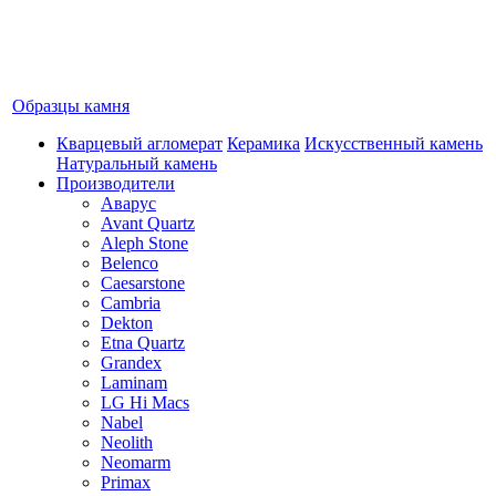
Образцы камня
Кварцевый агломерат
Керамика
Искусственный камень
Натуральный камень
Производители
Аварус
Avant Quartz
Aleph Stone
Belenco
Caesarstone
Cambria
Dekton
Etna Quartz
Grandex
Laminam
LG Hi Macs
Nabel
Neolith
Neomarm
Primax