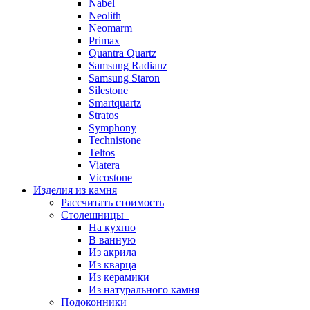
Nabel
Neolith
Neomarm
Primax
Quantra Quartz
Samsung Radianz
Samsung Staron
Silestone
Smartquartz
Stratos
Symphony
Technistone
Teltos
Viatera
Vicostone
Изделия из камня
Рассчитать стоимость
Столешницы
На кухню
В ванную
Из акрила
Из кварца
Из керамики
Из натурального камня
Подоконники