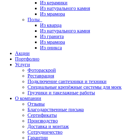
Из керамики
Из натурального камня
Из мрамора
Полы
Из кварца
Из натурального камня
Из гранита
Из мрамора
Из оникса
Акции
Портфолио
Услуги
Фотораскрой
Реставрация
Подключение сантехники и техники
Специальные крепёжные системы для моек
Грузчики и такелажные работы
О компании
Отзывы
Благодарственные письма
Сертификаты
Производство
Доставка и монтаж
Сотрудничество
Гарантии