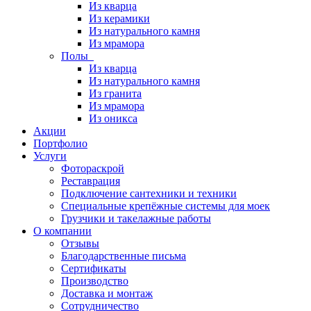
Из кварца
Из керамики
Из натурального камня
Из мрамора
Полы
Из кварца
Из натурального камня
Из гранита
Из мрамора
Из оникса
Акции
Портфолио
Услуги
Фотораскрой
Реставрация
Подключение сантехники и техники
Специальные крепёжные системы для моек
Грузчики и такелажные работы
О компании
Отзывы
Благодарственные письма
Сертификаты
Производство
Доставка и монтаж
Сотрудничество