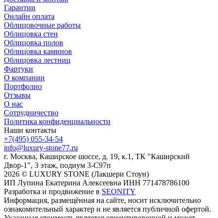
Гарантии
Онлайн оплата
Облицовочные работы
Облицовка стен
Облицовка полов
Облицовка каминов
Облицовка лестниц
Фартуки
О компании
Портфолио
Отзывы
О нас
Сотрудничество
Политика конфиденциальности
Наши контакты
+7(495) 055-34-54
info@luxury-stone77.ru
г. Москва, Каширское шоссе, д. 19, к.1, ТК "Каширский
Двор-1", 3 этаж, подиум 3-С97п
2026 © LUXURY STONE (Лакшери Стоун)
ИП Лупина Екатерина Алексеевна ИНН 771478786100
Разработка и продвижение в
SEONITY
Информация, размещённая на сайте, носит исключительно
ознакомительный характер и не является публичной офертой.
Указанная стоимость является ориентировочной и может