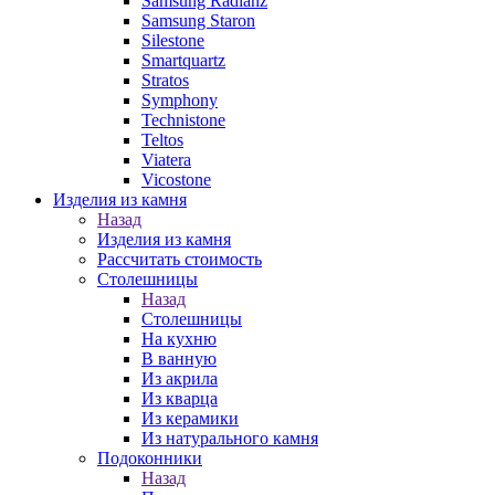
Samsung Radianz
Samsung Staron
Silestone
Smartquartz
Stratos
Symphony
Technistone
Teltos
Viatera
Vicostone
Изделия из камня
Назад
Изделия из камня
Рассчитать стоимость
Столешницы
Назад
Столешницы
На кухню
В ванную
Из акрила
Из кварца
Из керамики
Из натурального камня
Подоконники
Назад