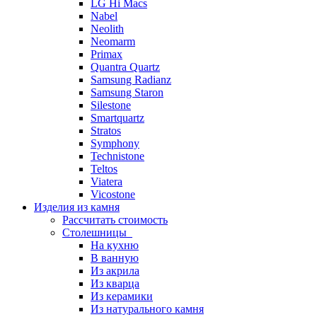
LG Hi Macs
Nabel
Neolith
Neomarm
Primax
Quantra Quartz
Samsung Radianz
Samsung Staron
Silestone
Smartquartz
Stratos
Symphony
Technistone
Teltos
Viatera
Vicostone
Изделия из камня
Рассчитать стоимость
Столешницы
На кухню
В ванную
Из акрила
Из кварца
Из керамики
Из натурального камня