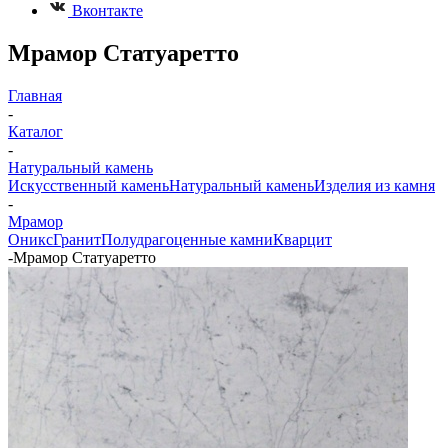
Вконтакте
Мрамор Статуаретто
Главная
-
Каталог
-
Натуральный камень
Искусственный камень
Натуральный камень
Изделия из камня
-
Мрамор
Оникс
Гранит
Полудрагоценные камни
Кварцит
-
Мрамор Статуаретто