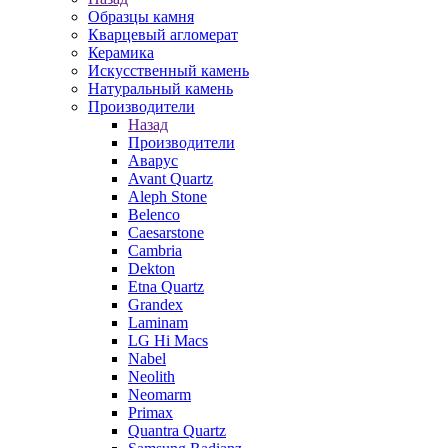
Образцы камня
Кварцевый агломерат
Керамика
Искусственный камень
Натуральный камень
Производители
Назад
Производители
Аварус
Avant Quartz
Aleph Stone
Belenco
Caesarstone
Cambria
Dekton
Etna Quartz
Grandex
Laminam
LG Hi Macs
Nabel
Neolith
Neomarm
Primax
Quantra Quartz