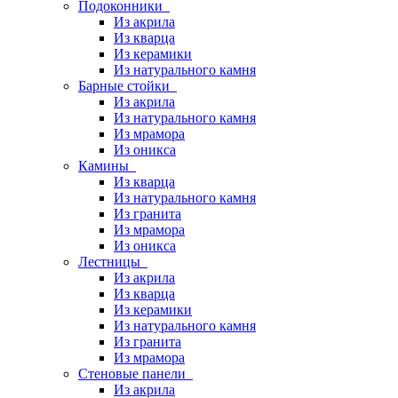
Подоконники
Из акрила
Из кварца
Из керамики
Из натурального камня
Барные стойки
Из акрила
Из натурального камня
Из мрамора
Из оникса
Камины
Из кварца
Из натурального камня
Из гранита
Из мрамора
Из оникса
Лестницы
Из акрила
Из кварца
Из керамики
Из натурального камня
Из гранита
Из мрамора
Стеновые панели
Из акрила