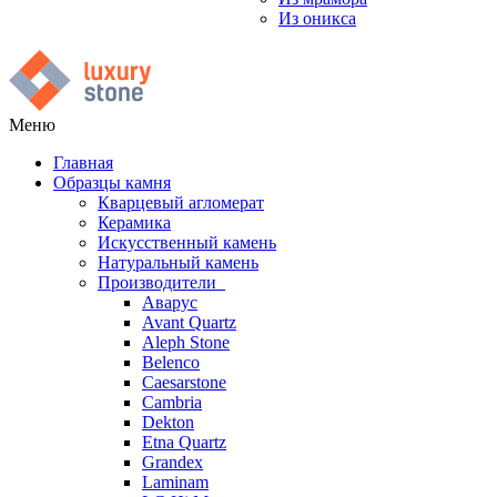
Из оникса
Меню
Главная
Образцы камня
Кварцевый агломерат
Керамика
Искусственный камень
Натуральный камень
Производители
Аварус
Avant Quartz
Aleph Stone
Belenco
Caesarstone
Cambria
Dekton
Etna Quartz
Grandex
Laminam