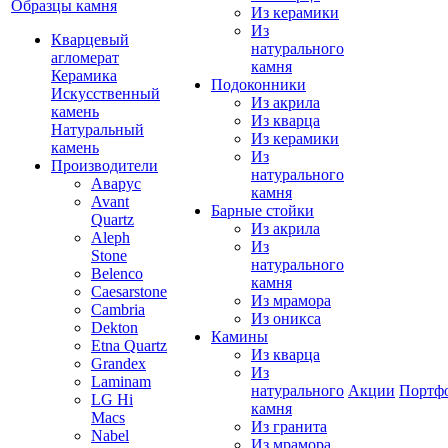
Образцы камня
Из керамики
Из
Кварцевый
натурального
агломерат
камня
Керамика
Подоконники
Искусственный
Из акрила
камень
Из кварца
Натуральный
Из керамики
камень
Из
Производители
натурального
Аварус
камня
Avant
Барные стойки
Quartz
Из акрила
Aleph
Из
Stone
натурального
Belenco
камня
Caesarstone
Из мрамора
Cambria
Из оникса
Dekton
Камины
Etna Quartz
Из кварца
Grandex
Из
Laminam
натурального
Акции
Портф
LG Hi
камня
Macs
Из гранита
Nabel
Из мрамора