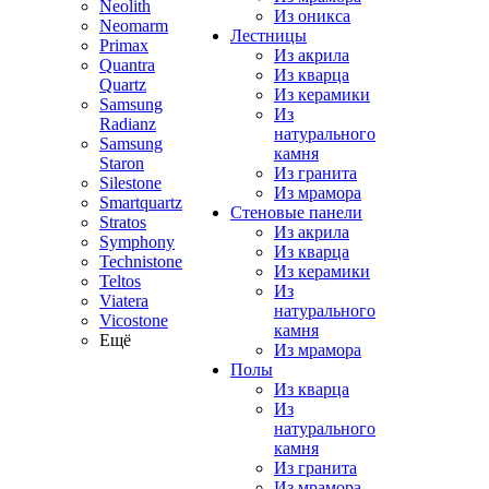
Neolith
Из оникса
Neomarm
Лестницы
Primax
Из акрила
Quantra
Из кварца
Quartz
Из керамики
Samsung
Из
Radianz
натурального
Samsung
камня
Staron
Из гранита
Silestone
Из мрамора
Smartquartz
Стеновые панели
Stratos
Из акрила
Symphony
Из кварца
Technistone
Из керамики
Teltos
Из
Viatera
натурального
Vicostone
камня
Ещё
Из мрамора
Полы
Из кварца
Из
натурального
камня
Из гранита
Из мрамора