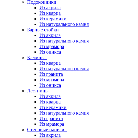
Подоконники
Из акрила
Из кварца
Из керамики
Из натурального камня
Барные стойки
Из акрила
Из натурального камня
Из мрамора
Из оникса
Камины
Из кварца
Из натурального камня
Из гранита
Из мрамора
Из оникса
Лестницы
Из акрила
Из кварца
Из керамики
Из натурального камня
Из гранита
Из мрамора
Стеновые панели
Из акрила