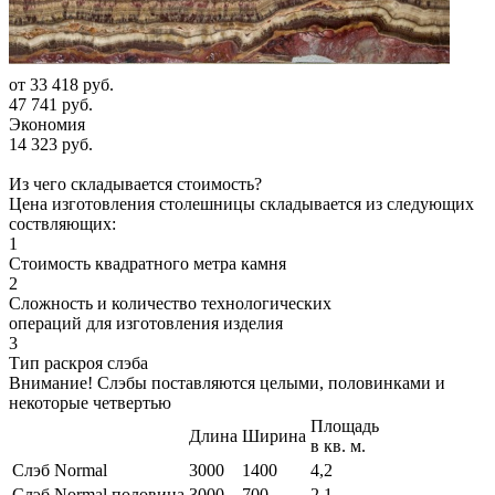
от
33 418 руб.
47 741 руб.
Экономия
14 323 руб.
Из чего складывается стоимость?
Цена изготовления столешницы складывается из следующих
соствляющих:
1
Стоимость квадратного метра камня
2
Сложность и количество технологических
операций для изготовления изделия
3
Тип раскроя слэба
Внимание! Слэбы поставляются целыми, половинками и
некоторые четвертью
Площадь
Длина
Ширина
в кв. м.
Слэб Normal
3000
1400
4,2
Слэб Normal половина
3000
700
2,1