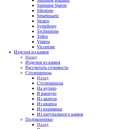
Samsung Radianz
Samsung Staron
Silestone
Smartquartz
Stratos
Symphony
Technistone
Teltos
Viatera
Vicostone
Изделия из камня
Назад
Изделия из камня
Рассчитать стоимость
Столешницы
Назад
Столешницы
На кухню
В ванную
Из акрила
Из кварца
Из керамики
Из натурального камня
Подоконники
Назад