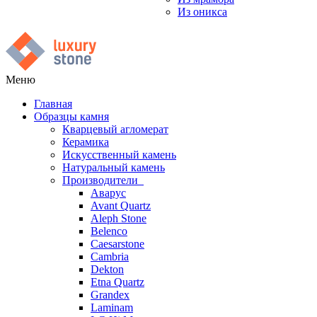
Из оникса
Меню
Главная
Образцы камня
Кварцевый агломерат
Керамика
Искусственный камень
Натуральный камень
Производители
Аварус
Avant Quartz
Aleph Stone
Belenco
Caesarstone
Cambria
Dekton
Etna Quartz
Grandex
Laminam