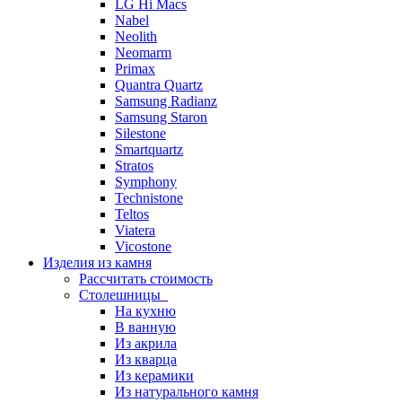
LG Hi Macs
Nabel
Neolith
Neomarm
Primax
Quantra Quartz
Samsung Radianz
Samsung Staron
Silestone
Smartquartz
Stratos
Symphony
Technistone
Teltos
Viatera
Vicostone
Изделия из камня
Рассчитать стоимость
Столешницы
На кухню
В ванную
Из акрила
Из кварца
Из керамики
Из натурального камня