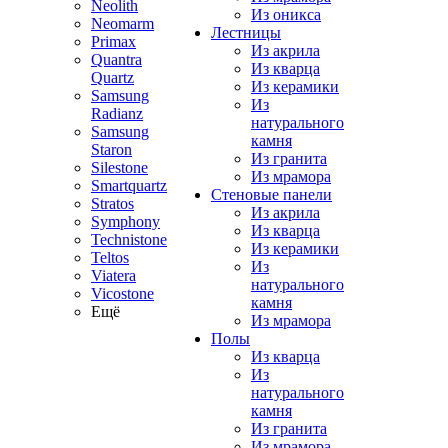
Neolith
Из оникса
Neomarm
Лестницы
Primax
Из акрила
Quantra
Из кварца
Quartz
Из керамики
Samsung
Из
Radianz
натурального
Samsung
камня
Staron
Из гранита
Silestone
Из мрамора
Smartquartz
Стеновые панели
Stratos
Из акрила
Symphony
Из кварца
Technistone
Из керамики
Teltos
Из
Viatera
натурального
Vicostone
камня
Ещё
Из мрамора
Полы
Из кварца
Из
натурального
камня
Из гранита
Из мрамора