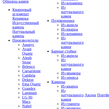
Образцы камня
Из керамики
Из
Кварцевый
натурального
агломерат
камня
Керамика
Подоконники
Искусственный
Из акрила
камень
Из кварца
Натуральный
Из керамики
камень
Из
Производители
натурального
Аварус
камня
Avant
Барные стойки
Quartz
Из акрила
Aleph
Из
Stone
натурального
Belenco
камня
Caesarstone
Из мрамора
Cambria
Из оникса
Dekton
Камины
Etna Quartz
Из кварца
Grandex
Из
Laminam
натурального
Акции
Портф
LG Hi
камня
Macs
Из гранита
Nabel
Из мрамора