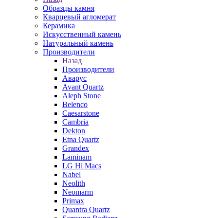
Образцы камня
Кварцевый агломерат
Керамика
Искусственный камень
Натуральный камень
Производители
Назад
Производители
Аварус
Avant Quartz
Aleph Stone
Belenco
Caesarstone
Cambria
Dekton
Etna Quartz
Grandex
Laminam
LG Hi Macs
Nabel
Neolith
Neomarm
Primax
Quantra Quartz