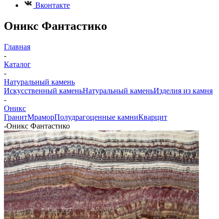
Вконтакте
Оникс Фантастико
Главная
-
Каталог
-
Натуральный камень
Искусственный камень
Натуральный камень
Изделия из камня
-
Оникс
Гранит
Мрамор
Полудрагоценные камни
Кварцит
-
Оникс Фантастико