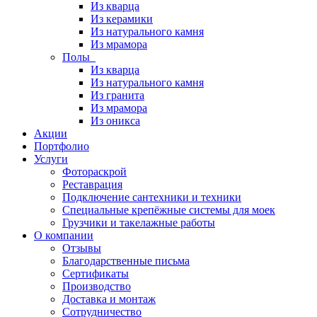
Из кварца
Из керамики
Из натурального камня
Из мрамора
Полы
Из кварца
Из натурального камня
Из гранита
Из мрамора
Из оникса
Акции
Портфолио
Услуги
Фотораскрой
Реставрация
Подключение сантехники и техники
Специальные крепёжные системы для моек
Грузчики и такелажные работы
О компании
Отзывы
Благодарственные письма
Сертификаты
Производство
Доставка и монтаж
Сотрудничество