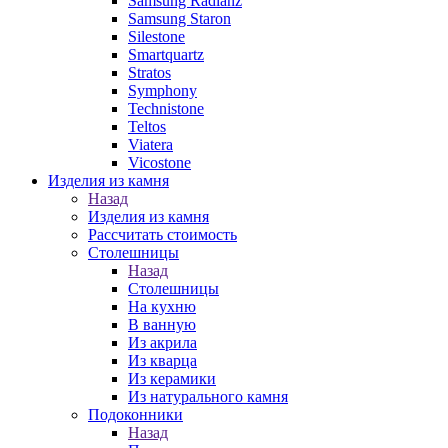
Samsung Radianz
Samsung Staron
Silestone
Smartquartz
Stratos
Symphony
Technistone
Teltos
Viatera
Vicostone
Изделия из камня
Назад
Изделия из камня
Рассчитать стоимость
Столешницы
Назад
Столешницы
На кухню
В ванную
Из акрила
Из кварца
Из керамики
Из натурального камня
Подоконники
Назад