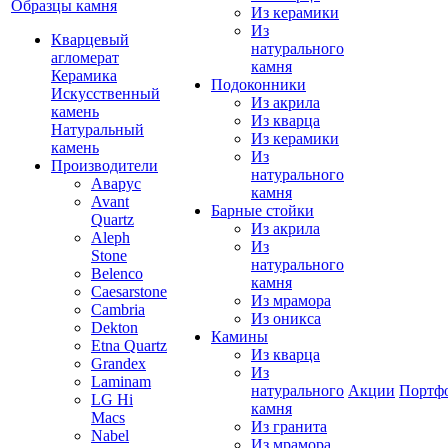
Образцы камня
Из керамики
Из
Кварцевый
натурального
агломерат
камня
Керамика
Подоконники
Искусственный
Из акрила
камень
Из кварца
Натуральный
Из керамики
камень
Из
Производители
натурального
Аварус
камня
Avant
Барные стойки
Quartz
Из акрила
Aleph
Из
Stone
натурального
Belenco
камня
Caesarstone
Из мрамора
Cambria
Из оникса
Dekton
Камины
Etna Quartz
Из кварца
Grandex
Из
Laminam
натурального
Акции
Портф
LG Hi
камня
Macs
Из гранита
Nabel
Из мрамора