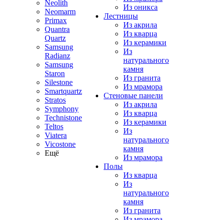
Neolith
Из оникса
Neomarm
Лестницы
Primax
Из акрила
Quantra
Из кварца
Quartz
Из керамики
Samsung
Из
Radianz
натурального
Samsung
камня
Staron
Из гранита
Silestone
Из мрамора
Smartquartz
Стеновые панели
Stratos
Из акрила
Symphony
Из кварца
Technistone
Из керамики
Teltos
Из
Viatera
натурального
Vicostone
камня
Ещё
Из мрамора
Полы
Из кварца
Из
натурального
камня
Из гранита
Из мрамора