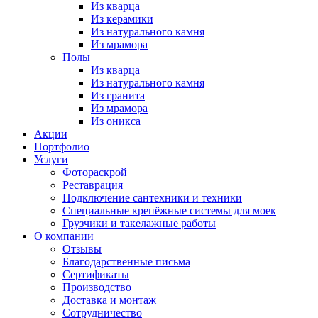
Из кварца
Из керамики
Из натурального камня
Из мрамора
Полы
Из кварца
Из натурального камня
Из гранита
Из мрамора
Из оникса
Акции
Портфолио
Услуги
Фотораскрой
Реставрация
Подключение сантехники и техники
Специальные крепёжные системы для моек
Грузчики и такелажные работы
О компании
Отзывы
Благодарственные письма
Сертификаты
Производство
Доставка и монтаж
Сотрудничество