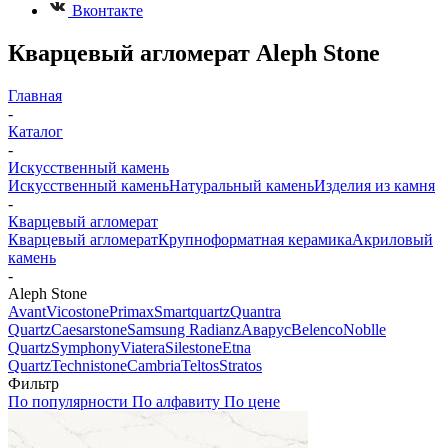
Вконтакте
Кварцевый агломерат Aleph Stone
Главная
-
Каталог
-
Искусственный камень
Искусственный камень
Натуральный камень
Изделия из камня
-
Кварцевый агломерат
Кварцевый агломерат
Крупноформатная керамика
Акриловый
камень
-
Aleph Stone
Avant
Vicostone
Primax
Smartquartz
Quantra
Quartz
Caesarstone
Samsung Radianz
Аварус
Belenco
Noblle
Quartz
Symphony
Viatera
Silestone
Etna
Quartz
Technistone
Cambria
Teltos
Stratos
Фильтр
По популярности
По алфавиту
По цене