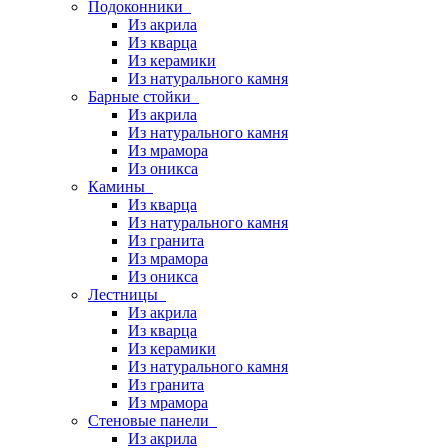
Подоконники
Из акрила
Из кварца
Из керамики
Из натурального камня
Барные стойки
Из акрила
Из натурального камня
Из мрамора
Из оникса
Камины
Из кварца
Из натурального камня
Из гранита
Из мрамора
Из оникса
Лестницы
Из акрила
Из кварца
Из керамики
Из натурального камня
Из гранита
Из мрамора
Стеновые панели
Из акрила