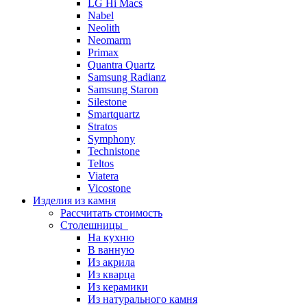
LG Hi Macs
Nabel
Neolith
Neomarm
Primax
Quantra Quartz
Samsung Radianz
Samsung Staron
Silestone
Smartquartz
Stratos
Symphony
Technistone
Teltos
Viatera
Vicostone
Изделия из камня
Рассчитать стоимость
Столешницы
На кухню
В ванную
Из акрила
Из кварца
Из керамики
Из натурального камня