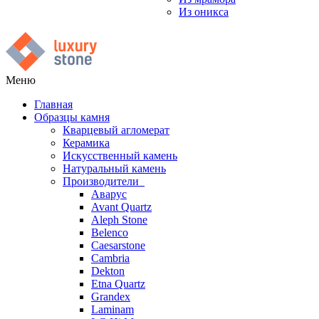
Из оникса
Меню
Главная
Образцы камня
Кварцевый агломерат
Керамика
Искусственный камень
Натуральный камень
Производители
Аварус
Avant Quartz
Aleph Stone
Belenco
Caesarstone
Cambria
Dekton
Etna Quartz
Grandex
Laminam