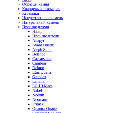
Образцы камня
Кварцевый агломерат
Керамика
Искусственный камень
Натуральный камень
Производители
Назад
Производители
Аварус
Avant Quartz
Aleph Stone
Belenco
Caesarstone
Cambria
Dekton
Etna Quartz
Grandex
Laminam
LG Hi Macs
Nabel
Neolith
Neomarm
Primax
Quantra Quartz