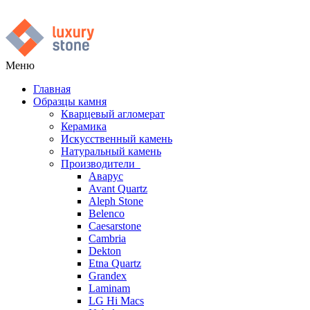
Меню
Главная
Образцы камня
Кварцевый агломерат
Керамика
Искусственный камень
Натуральный камень
Производители
Аварус
Avant Quartz
Aleph Stone
Belenco
Caesarstone
Cambria
Dekton
Etna Quartz
Grandex
Laminam
LG Hi Macs