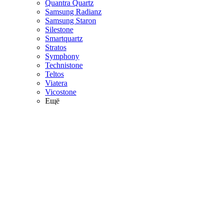
Quantra Quartz
Samsung Radianz
Samsung Staron
Silestone
Smartquartz
Stratos
Symphony
Technistone
Teltos
Viatera
Vicostone
Ещё