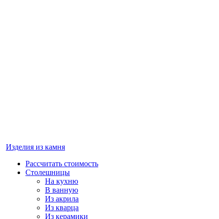
Изделия из камня
Рассчитать стоимость
Столешницы
На кухню
В ванную
Из акрила
Из кварца
Из керамики