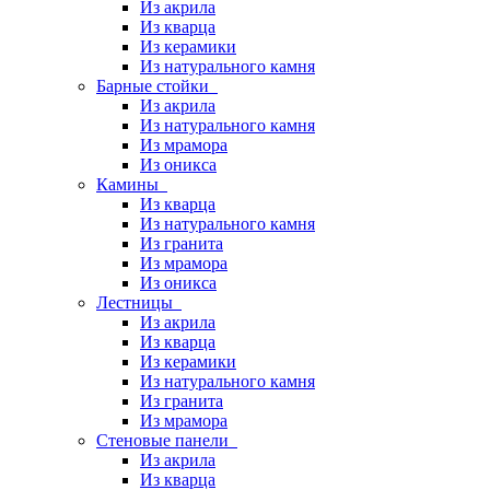
Из акрила
Из кварца
Из керамики
Из натурального камня
Барные стойки
Из акрила
Из натурального камня
Из мрамора
Из оникса
Камины
Из кварца
Из натурального камня
Из гранита
Из мрамора
Из оникса
Лестницы
Из акрила
Из кварца
Из керамики
Из натурального камня
Из гранита
Из мрамора
Стеновые панели
Из акрила
Из кварца