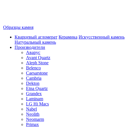
Образцы камня
Кварцевый агломерат
Керамика
Искусственный камень
Натуральный камень
Производители
Аварус
Avant Quartz
Aleph Stone
Belenco
Caesarstone
Cambria
Dekton
Etna Quartz
Grandex
Laminam
LG Hi Macs
Nabel
Neolith
Neomarm
Primax