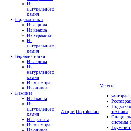
Из
натурального
камня
Подоконники
Из акрила
Из кварца
Из керамики
Из
натурального
камня
Барные стойки
Из акрила
Из
натурального
камня
Из мрамора
Услуги
Из оникса
Камины
Фотораск
Из кварца
Реставра
Из
Подключе
натурального
Акции
Портфолио
техники
камня
Специаль
Из гранита
системы 
Из мрамора
Грузчики
Из оникса