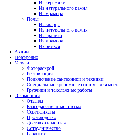
Из керамики
Из натурального камня
Из мрамора
Полы
Из кварца
Из натурального камня
Из гранита
Из мрамора
Из оникса
Акции
Портфолио
Услуги
Фотораскрой
Реставрация
Подключение сантехники и техники
Специальные крепёжные системы для моек
Грузчики и такелажные работы
О компании
Отзывы
Благодарственные письма
Сертификаты
Производство
Доставка и монтаж
Сотрудничество
Гарантии