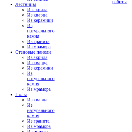
работы
Лестницы
Из акрила
Из кварца
Из керамики
Из
натурального
камня
Из гранита
Из мрамора
Стеновые панели
Из акрила
Из кварца
Из керамики
Из
натурального
камня
Из мрамора
Полы
Из кварца
Из
натурального
камня
Из гранита
Из мрамора
Из оникса