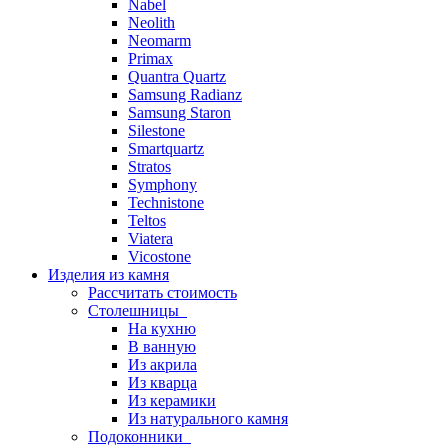
Nabel
Neolith
Neomarm
Primax
Quantra Quartz
Samsung Radianz
Samsung Staron
Silestone
Smartquartz
Stratos
Symphony
Technistone
Teltos
Viatera
Vicostone
Изделия из камня
Рассчитать стоимость
Столешницы
На кухню
В ванную
Из акрила
Из кварца
Из керамики
Из натурального камня
Подоконники