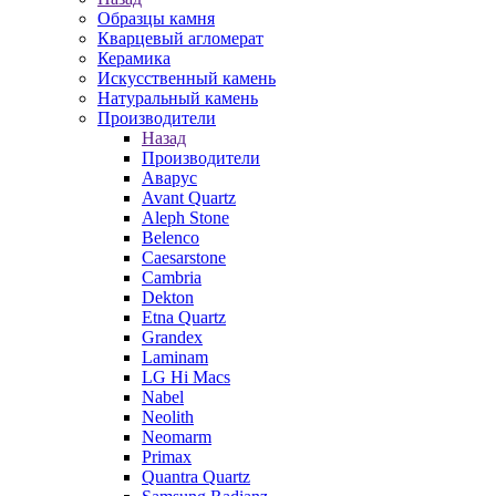
Образцы камня
Кварцевый агломерат
Керамика
Искусственный камень
Натуральный камень
Производители
Назад
Производители
Аварус
Avant Quartz
Aleph Stone
Belenco
Caesarstone
Cambria
Dekton
Etna Quartz
Grandex
Laminam
LG Hi Macs
Nabel
Neolith
Neomarm
Primax
Quantra Quartz