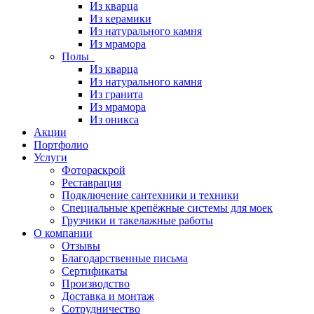
Из кварца
Из керамики
Из натурального камня
Из мрамора
Полы
Из кварца
Из натурального камня
Из гранита
Из мрамора
Из оникса
Акции
Портфолио
Услуги
Фотораскрой
Реставрация
Подключение сантехники и техники
Специальные крепёжные системы для моек
Грузчики и такелажные работы
О компании
Отзывы
Благодарственные письма
Сертификаты
Производство
Доставка и монтаж
Сотрудничество