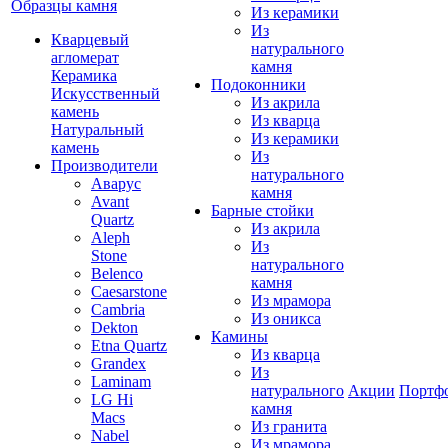
Образцы камня
Из керамики
Из
Кварцевый
натурального
агломерат
камня
Керамика
Подоконники
Искусственный
Из акрила
камень
Из кварца
Натуральный
Из керамики
камень
Из
Производители
натурального
Аварус
камня
Avant
Барные стойки
Quartz
Из акрила
Aleph
Из
Stone
натурального
Belenco
камня
Caesarstone
Из мрамора
Cambria
Из оникса
Dekton
Камины
Etna Quartz
Из кварца
Grandex
Из
Laminam
натурального
Акции
Портф
LG Hi
камня
Macs
Из гранита
Nabel
Из мрамора