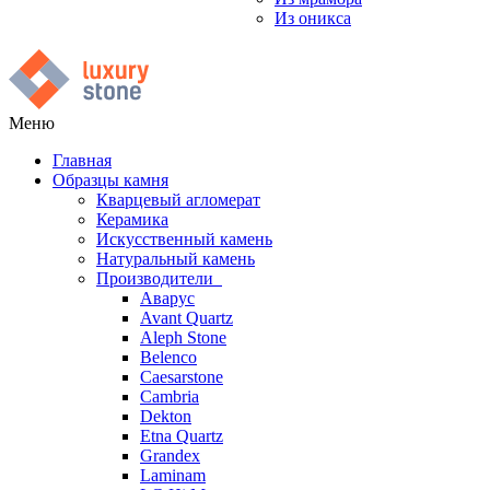
Из оникса
Меню
Главная
Образцы камня
Кварцевый агломерат
Керамика
Искусственный камень
Натуральный камень
Производители
Аварус
Avant Quartz
Aleph Stone
Belenco
Caesarstone
Cambria
Dekton
Etna Quartz
Grandex
Laminam