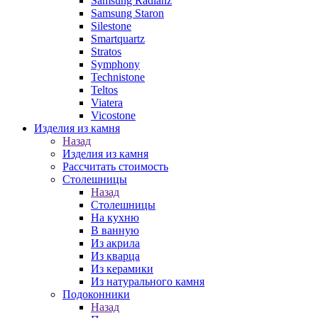
Samsung Radianz
Samsung Staron
Silestone
Smartquartz
Stratos
Symphony
Technistone
Teltos
Viatera
Vicostone
Изделия из камня
Назад
Изделия из камня
Рассчитать стоимость
Столешницы
Назад
Столешницы
На кухню
В ванную
Из акрила
Из кварца
Из керамики
Из натурального камня
Подоконники
Назад