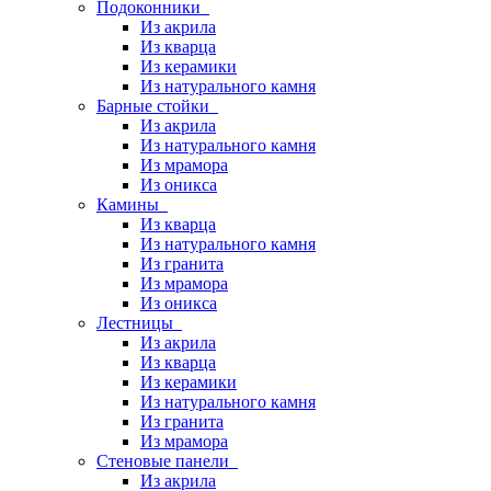
Подоконники
Из акрила
Из кварца
Из керамики
Из натурального камня
Барные стойки
Из акрила
Из натурального камня
Из мрамора
Из оникса
Камины
Из кварца
Из натурального камня
Из гранита
Из мрамора
Из оникса
Лестницы
Из акрила
Из кварца
Из керамики
Из натурального камня
Из гранита
Из мрамора
Стеновые панели
Из акрила