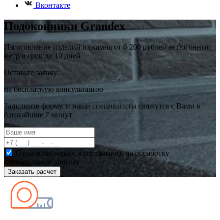
Вконтакте
Подоконники Grandex
Изготовление изделий из камня от 6 200 рублей за погонный
метр в срок до 10 дней
Оставьте заявку
на бесплатную консультацию
Заполните форму, и наши специалисты свяжутся с Вами в
ближайшие 7 минут
Отправляя заявку, я соглашаюсь на обработку
персональных данных
Заказать расчет