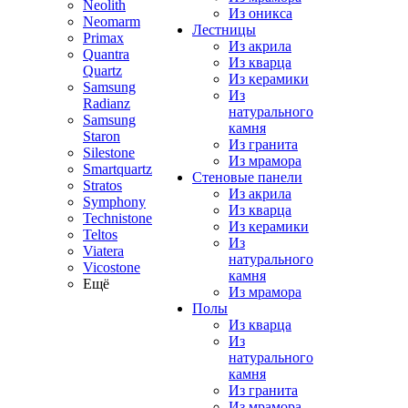
Neolith
Из оникса
Neomarm
Лестницы
Primax
Из акрила
Quantra
Из кварца
Quartz
Из керамики
Samsung
Из
Radianz
натурального
Samsung
камня
Staron
Из гранита
Silestone
Из мрамора
Smartquartz
Стеновые панели
Stratos
Из акрила
Symphony
Из кварца
Technistone
Из керамики
Teltos
Из
Viatera
натурального
Vicostone
камня
Ещё
Из мрамора
Полы
Из кварца
Из
натурального
камня
Из гранита
Из мрамора