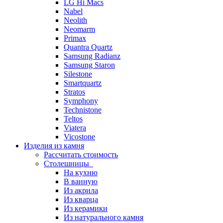
LG Hi Macs
Nabel
Neolith
Neomarm
Primax
Quantra Quartz
Samsung Radianz
Samsung Staron
Silestone
Smartquartz
Stratos
Symphony
Technistone
Teltos
Viatera
Vicostone
Изделия из камня
Рассчитать стоимость
Столешницы
На кухню
В ванную
Из акрила
Из кварца
Из керамики
Из натурального камня