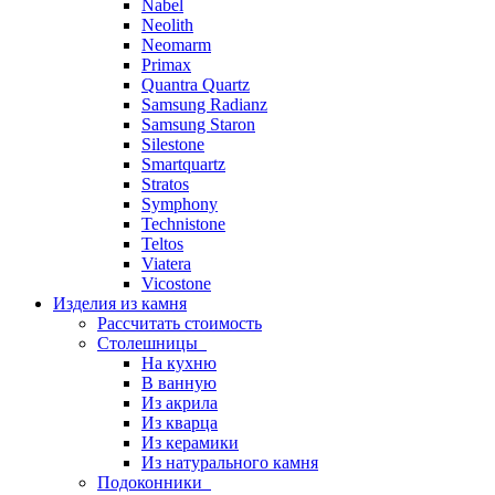
Nabel
Neolith
Neomarm
Primax
Quantra Quartz
Samsung Radianz
Samsung Staron
Silestone
Smartquartz
Stratos
Symphony
Technistone
Teltos
Viatera
Vicostone
Изделия из камня
Рассчитать стоимость
Столешницы
На кухню
В ванную
Из акрила
Из кварца
Из керамики
Из натурального камня
Подоконники