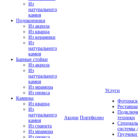
Из
натурального
камня
Подоконники
Из акрила
Из кварца
Из керамики
Из
натурального
камня
Барные стойки
Из акрила
Из
натурального
камня
Из мрамора
Услуги
Из оникса
Камины
Фотораск
Из кварца
Реставра
Из
Подключе
натурального
Акции
Портфолио
техники
камня
Специаль
Из гранита
системы 
Из мрамора
Грузчики
Из оникса