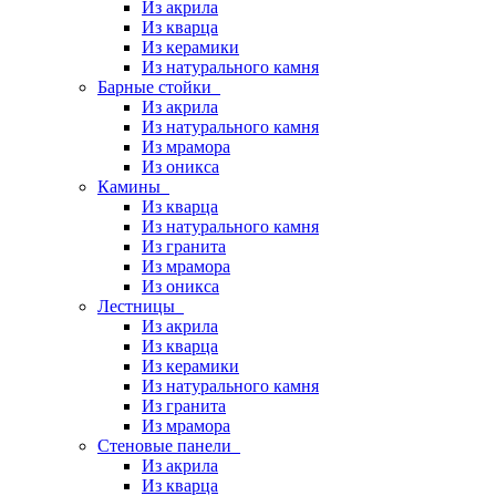
Из акрила
Из кварца
Из керамики
Из натурального камня
Барные стойки
Из акрила
Из натурального камня
Из мрамора
Из оникса
Камины
Из кварца
Из натурального камня
Из гранита
Из мрамора
Из оникса
Лестницы
Из акрила
Из кварца
Из керамики
Из натурального камня
Из гранита
Из мрамора
Стеновые панели
Из акрила
Из кварца