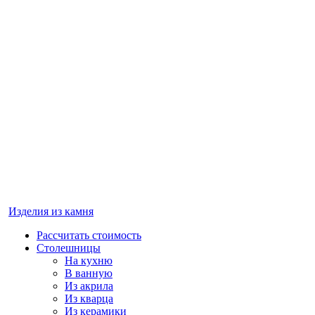
Изделия из камня
Рассчитать стоимость
Столешницы
На кухню
В ванную
Из акрила
Из кварца
Из керамики