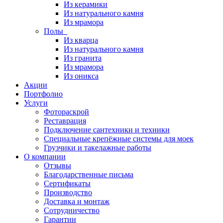
Из керамики
Из натурального камня
Из мрамора
Полы
Из кварца
Из натурального камня
Из гранита
Из мрамора
Из оникса
Акции
Портфолио
Услуги
Фотораскрой
Реставрация
Подключение сантехники и техники
Специальные крепёжные системы для моек
Грузчики и такелажные работы
О компании
Отзывы
Благодарственные письма
Сертификаты
Производство
Доставка и монтаж
Сотрудничество
Гарантии