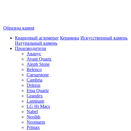
Образцы камня
Кварцевый агломерат
Керамика
Искусственный камень
Натуральный камень
Производители
Аварус
Avant Quartz
Aleph Stone
Belenco
Caesarstone
Cambria
Dekton
Etna Quartz
Grandex
Laminam
LG Hi Macs
Nabel
Neolith
Neomarm
Primax