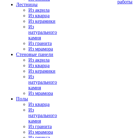
работы
Лестницы
Из акрила
Из кварца
Из керамики
Из
натурального
камня
Из гранита
Из мрамора
Стеновые панели
Из акрила
Из кварца
Из керамики
Из
натурального
камня
Из мрамора
Полы
Из кварца
Из
натурального
камня
Из гранита
Из мрамора
Из оникса