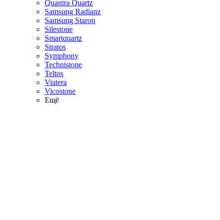
Quantra Quartz
Samsung Radianz
Samsung Staron
Silestone
Smartquartz
Stratos
Symphony
Technistone
Teltos
Viatera
Vicostone
Ещё