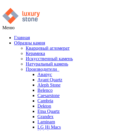
Меню
Главная
Образцы камня
Кварцевый агломерат
Керамика
Искусственный камень
Натуральный камень
Производители
Аварус
Avant Quartz
Aleph Stone
Belenco
Caesarstone
Cambria
Dekton
Etna Quartz
Grandex
Laminam
LG Hi Macs