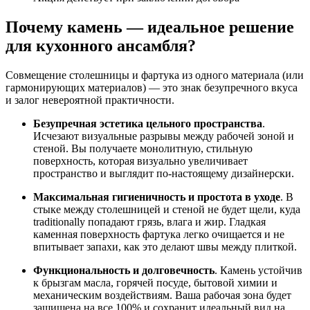
Почему камень — идеальное решение
для кухонного ансамбля?
Совмещение столешницы и фартука из одного материала (или
гармонирующих материалов) — это знак безупречного вкуса
и залог невероятной практичности.
Безупречная эстетика цельного пространства
.
Исчезают визуальные разрывы между рабочей зоной и
стеной. Вы получаете монолитную, стильную
поверхность, которая визуально увеличивает
пространство и выглядит по-настоящему дизайнерски.
Максимальная гигиеничность и простота в уходе
. В
стыке между столешницей и стеной не будет щели, куда
traditionally попадают грязь, влага и жир. Гладкая
каменная поверхность фартука легко очищается и не
впитывает запахи, как это делают швы между плиткой.
Функциональность и долговечность
. Камень устойчив
к брызгам масла, горячей посуде, бытовой химии и
механическим воздействиям. Ваша рабочая зона будет
защищена на все 100% и сохранит идеальный вид на