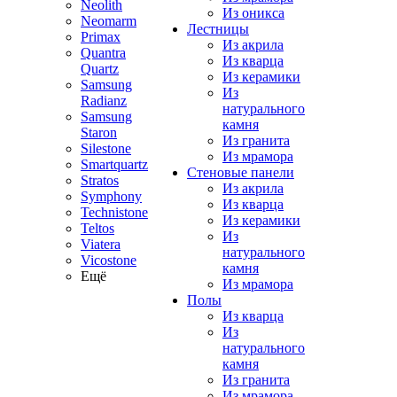
Neolith
Из оникса
Neomarm
Лестницы
Primax
Из акрила
Quantra
Из кварца
Quartz
Из керамики
Samsung
Из
Radianz
натурального
Samsung
камня
Staron
Из гранита
Silestone
Из мрамора
Smartquartz
Стеновые панели
Stratos
Из акрила
Symphony
Из кварца
Technistone
Из керамики
Teltos
Из
Viatera
натурального
Vicostone
камня
Ещё
Из мрамора
Полы
Из кварца
Из
натурального
камня
Из гранита
Из мрамора