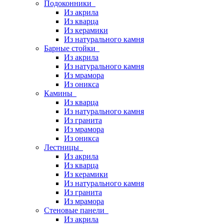
Подоконники
Из акрила
Из кварца
Из керамики
Из натурального камня
Барные стойки
Из акрила
Из натурального камня
Из мрамора
Из оникса
Камины
Из кварца
Из натурального камня
Из гранита
Из мрамора
Из оникса
Лестницы
Из акрила
Из кварца
Из керамики
Из натурального камня
Из гранита
Из мрамора
Стеновые панели
Из акрила