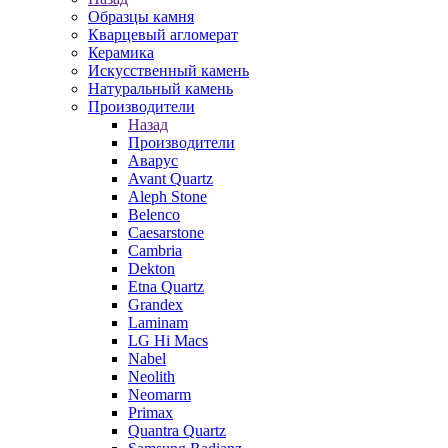
Образцы камня
Кварцевый агломерат
Керамика
Искусственный камень
Натуральный камень
Производители
Назад
Производители
Аварус
Avant Quartz
Aleph Stone
Belenco
Caesarstone
Cambria
Dekton
Etna Quartz
Grandex
Laminam
LG Hi Macs
Nabel
Neolith
Neomarm
Primax
Quantra Quartz