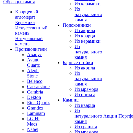
Образцы камня
Из керамики
Из
Кварцевый
натурального
агломерат
камня
Керамика
Подоконники
Искусственный
Из акрила
камень
Из кварца
Натуральный
Из керамики
камень
Из
Производители
натурального
Аварус
камня
Avant
Барные стойки
Quartz
Из акрила
Aleph
Из
Stone
натурального
Belenco
камня
Caesarstone
Из мрамора
Cambria
Из оникса
Dekton
Камины
Etna Quartz
Из кварца
Grandex
Из
Laminam
натурального
Акции
Портф
LG Hi
камня
Macs
Из гранита
Nabel
Из мрамора