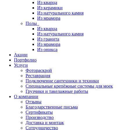
Из кварца
Из керамики
Из натурального камня
Из мрамора
Полы
Из кварца
Из натурального камня
Из гранита
Из мрамора
Из оникса
Акции
Портфолио
Услуги
Фотораскрой
Реставрация
Подключение сантехники и техники
Специальные крепёжные системы для моек
Грузчики и такелажные работы
О компании
Отзывы
Благодарственные письма
Сертификаты
Производство
Доставка и монтаж
Сотрудничество