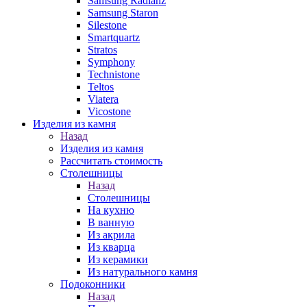
Samsung Radianz
Samsung Staron
Silestone
Smartquartz
Stratos
Symphony
Technistone
Teltos
Viatera
Vicostone
Изделия из камня
Назад
Изделия из камня
Рассчитать стоимость
Столешницы
Назад
Столешницы
На кухню
В ванную
Из акрила
Из кварца
Из керамики
Из натурального камня
Подоконники
Назад