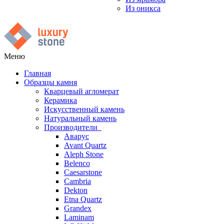
Из оникса
Меню
Главная
Образцы камня
Кварцевый агломерат
Керамика
Искусственный камень
Натуральный камень
Производители
Аварус
Avant Quartz
Aleph Stone
Belenco
Caesarstone
Cambria
Dekton
Etna Quartz
Grandex
Laminam