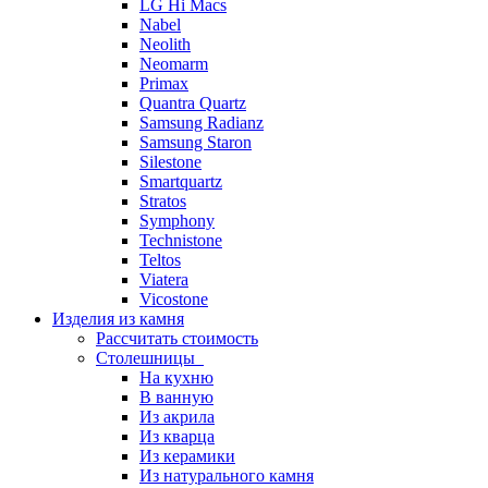
LG Hi Macs
Nabel
Neolith
Neomarm
Primax
Quantra Quartz
Samsung Radianz
Samsung Staron
Silestone
Smartquartz
Stratos
Symphony
Technistone
Teltos
Viatera
Vicostone
Изделия из камня
Рассчитать стоимость
Столешницы
На кухню
В ванную
Из акрила
Из кварца
Из керамики
Из натурального камня