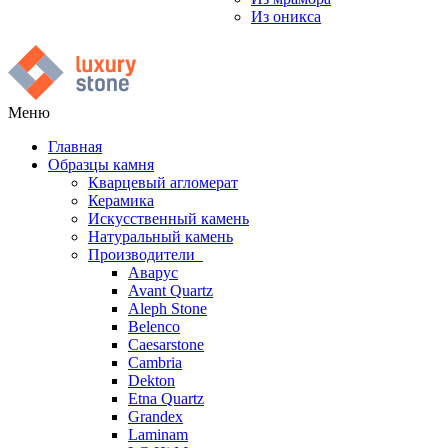
Из оникса
Меню
Главная
Образцы камня
Кварцевый агломерат
Керамика
Искусственный камень
Натуральный камень
Производители
Аварус
Avant Quartz
Aleph Stone
Belenco
Caesarstone
Cambria
Dekton
Etna Quartz
Grandex
Laminam