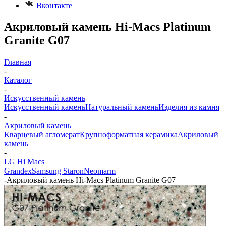
Вконтакте
Акриловый камень Hi-Macs Platinum
Granite G07
Главная
-
Каталог
-
Искусственный камень
Искусственный камень
Натуральный камень
Изделия из камня
-
Акриловый камень
Кварцевый агломерат
Крупноформатная керамика
Акриловый
камень
-
LG Hi Macs
Grandex
Samsung Staron
Neomarm
-
Акриловый камень Hi-Macs Platinum Granite G07