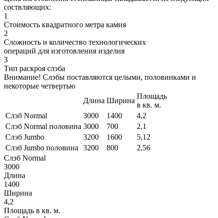
соствляющих:
1
Стоимость квадратного метра камня
2
Сложность и количество технологических
операций для изготовления изделия
3
Тип раскроя слэба
Внимание! Слэбы поставляются целыми, половинками и
некоторые четвертью
Площадь
Длина
Ширина
в кв. м.
Слэб Normal
3000
1400
4,2
Слэб Normal половина
3000
700
2,1
Слэб Jumbo
3200
1600
5,12
Слэб Jumbo половина
3200
800
2,56
Слэб Normal
3000
Длина
1400
Ширина
4,2
Площадь в кв. м.