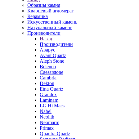
Образцы камня
Кварцевый агломерат
Керамика
Искусственный камень
Натуральный камень
Производители
Назад
Производители
Аварус
Avant Quartz
Aleph Stone
Belenco
Caesarstone
Cambria
Dekton
Etna Quartz
Grandex
Laminam
LG Hi Macs
Nabel
Neolith
Neomarm
Primax
Quantra Quartz