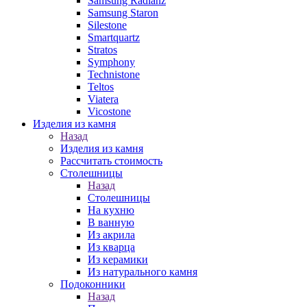
Samsung Radianz
Samsung Staron
Silestone
Smartquartz
Stratos
Symphony
Technistone
Teltos
Viatera
Vicostone
Изделия из камня
Назад
Изделия из камня
Рассчитать стоимость
Столешницы
Назад
Столешницы
На кухню
В ванную
Из акрила
Из кварца
Из керамики
Из натурального камня
Подоконники
Назад