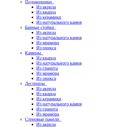
Подоконники
Из акрила
Из кварца
Из керамики
Из натурального камня
Барные стойки
Из акрила
Из натурального камня
Из мрамора
Из оникса
Камины
Из кварца
Из натурального камня
Из гранита
Из мрамора
Из оникса
Лестницы
Из акрила
Из кварца
Из керамики
Из натурального камня
Из гранита
Из мрамора
Стеновые панели
Из акрила