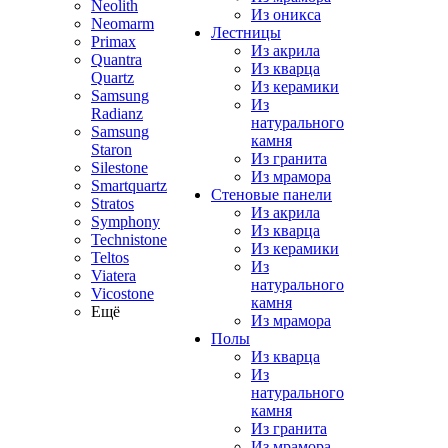
Neolith
Из оникса
Neomarm
Лестницы
Primax
Из акрила
Quantra
Из кварца
Quartz
Из керамики
Samsung
Из
Radianz
натурального
Samsung
камня
Staron
Из гранита
Silestone
Из мрамора
Smartquartz
Стеновые панели
Stratos
Из акрила
Symphony
Из кварца
Technistone
Из керамики
Teltos
Из
Viatera
натурального
Vicostone
камня
Ещё
Из мрамора
Полы
Из кварца
Из
натурального
камня
Из гранита
Из мрамора