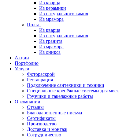
Из кварца
Из керамики
Из натурального камня
Из мрамора
Полы
Из кварца
Из натурального камня
Из гранита
Из мрамора
Из оникса
Акции
Портфолио
Услуги
Фотораскрой
Реставрация
Подключение сантехники и техники
Специальные крепёжные системы для моек
Грузчики и такелажные работы
О компании
Отзывы
Благодарственные письма
Сертификаты
Производство
Доставка и монтаж
Сотрудничество