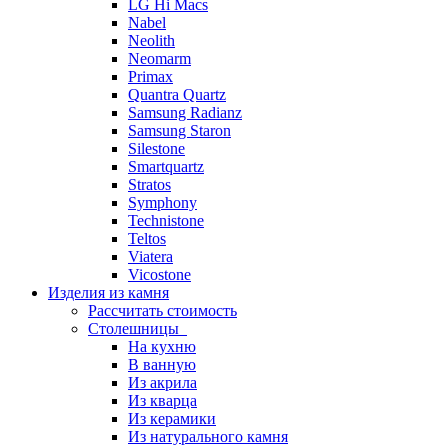
LG Hi Macs
Nabel
Neolith
Neomarm
Primax
Quantra Quartz
Samsung Radianz
Samsung Staron
Silestone
Smartquartz
Stratos
Symphony
Technistone
Teltos
Viatera
Vicostone
Изделия из камня
Рассчитать стоимость
Столешницы
На кухню
В ванную
Из акрила
Из кварца
Из керамики
Из натурального камня