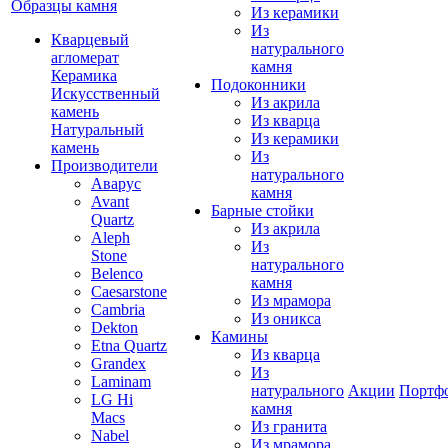
Образцы камня
Из керамики
Из
Кварцевый
натурального
агломерат
камня
Керамика
Подоконники
Искусственный
Из акрила
камень
Из кварца
Натуральный
Из керамики
камень
Из
Производители
натурального
Аварус
камня
Avant
Барные стойки
Quartz
Из акрила
Aleph
Из
Stone
натурального
Belenco
камня
Caesarstone
Из мрамора
Cambria
Из оникса
Dekton
Камины
Etna Quartz
Из кварца
Grandex
Из
Laminam
натурального
Акции
Портф
LG Hi
камня
Macs
Из гранита
Nabel
Из мрамора