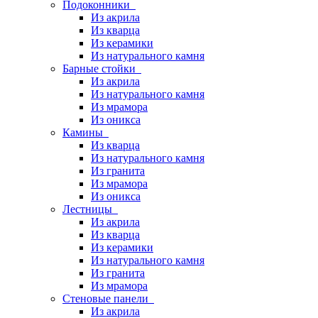
Подоконники
Из акрила
Из кварца
Из керамики
Из натурального камня
Барные стойки
Из акрила
Из натурального камня
Из мрамора
Из оникса
Камины
Из кварца
Из натурального камня
Из гранита
Из мрамора
Из оникса
Лестницы
Из акрила
Из кварца
Из керамики
Из натурального камня
Из гранита
Из мрамора
Стеновые панели
Из акрила