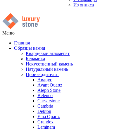
Из оникса
Меню
Главная
Образцы камня
Кварцевый агломерат
Керамика
Искусственный камень
Натуральный камень
Производители
Аварус
Avant Quartz
Aleph Stone
Belenco
Caesarstone
Cambria
Dekton
Etna Quartz
Grandex
Laminam