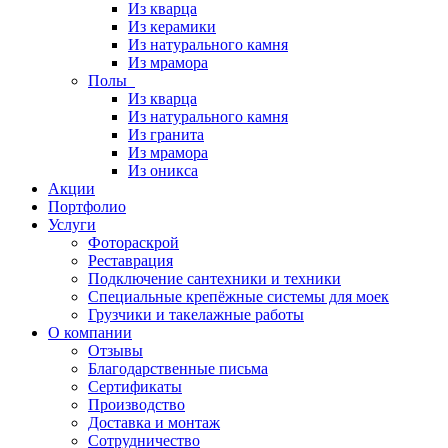
Из кварца
Из керамики
Из натурального камня
Из мрамора
Полы
Из кварца
Из натурального камня
Из гранита
Из мрамора
Из оникса
Акции
Портфолио
Услуги
Фотораскрой
Реставрация
Подключение сантехники и техники
Специальные крепёжные системы для моек
Грузчики и такелажные работы
О компании
Отзывы
Благодарственные письма
Сертификаты
Производство
Доставка и монтаж
Сотрудничество