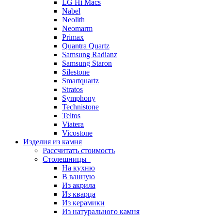
LG Hi Macs
Nabel
Neolith
Neomarm
Primax
Quantra Quartz
Samsung Radianz
Samsung Staron
Silestone
Smartquartz
Stratos
Symphony
Technistone
Teltos
Viatera
Vicostone
Изделия из камня
Рассчитать стоимость
Столешницы
На кухню
В ванную
Из акрила
Из кварца
Из керамики
Из натурального камня