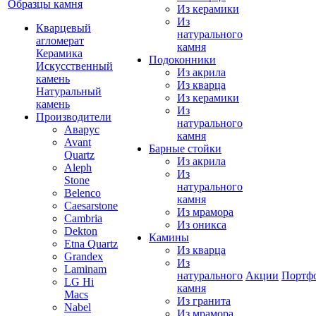
Образцы камня
Из керамики
Из
Кварцевый
натурального
агломерат
камня
Керамика
Подоконники
Искусственный
Из акрила
камень
Из кварца
Натуральный
Из керамики
камень
Из
Производители
натурального
Аварус
камня
Avant
Барные стойки
Quartz
Из акрила
Aleph
Из
Stone
натурального
Belenco
камня
Caesarstone
Из мрамора
Cambria
Из оникса
Dekton
Камины
Etna Quartz
Из кварца
Grandex
Из
Laminam
натурального
Акции
Портф
LG Hi
камня
Macs
Из гранита
Nabel
Из мрамора