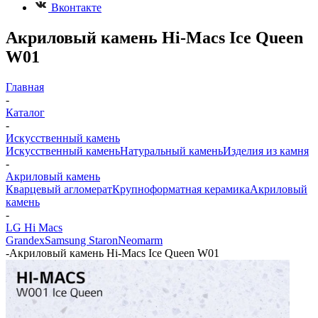
Вконтакте
Акриловый камень Hi-Macs Ice Queen
W01
Главная
-
Каталог
-
Искусственный камень
Искусственный камень
Натуральный камень
Изделия из камня
-
Акриловый камень
Кварцевый агломерат
Крупноформатная керамика
Акриловый
камень
-
LG Hi Macs
Grandex
Samsung Staron
Neomarm
-
Акриловый камень Hi-Macs Ice Queen W01