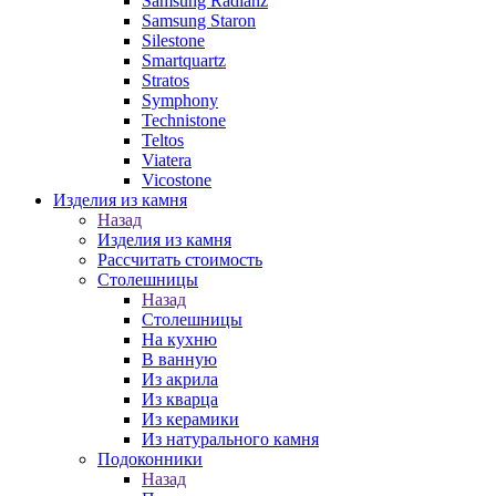
Samsung Radianz
Samsung Staron
Silestone
Smartquartz
Stratos
Symphony
Technistone
Teltos
Viatera
Vicostone
Изделия из камня
Назад
Изделия из камня
Рассчитать стоимость
Столешницы
Назад
Столешницы
На кухню
В ванную
Из акрила
Из кварца
Из керамики
Из натурального камня
Подоконники
Назад