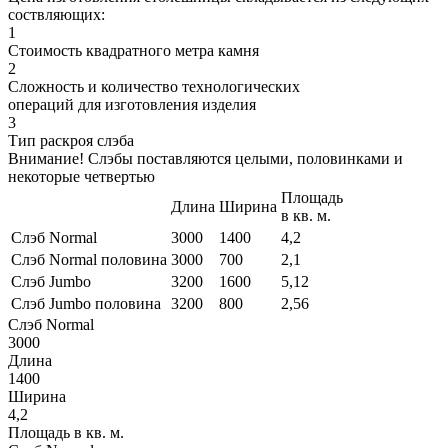
соствляющих:
1
Стоимость квадратного метра камня
2
Сложность и количество технологических
операций для изготовления изделия
3
Тип раскроя слэба
Внимание! Слэбы поставляются целыми, половинками и
некоторые четвертью
Площадь
Длина
Ширина
в кв. м.
Слэб Normal
3000
1400
4,2
Слэб Normal половина
3000
700
2,1
Слэб Jumbo
3200
1600
5,12
Слэб Jumbo половина
3200
800
2,56
Слэб Normal
3000
Длина
1400
Ширина
4,2
Площадь в кв. м.