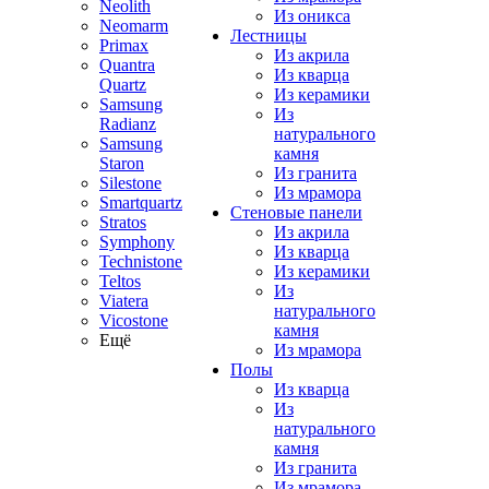
Neolith
Из оникса
Neomarm
Лестницы
Primax
Из акрила
Quantra
Из кварца
Quartz
Из керамики
Samsung
Из
Radianz
натурального
Samsung
камня
Staron
Из гранита
Silestone
Из мрамора
Smartquartz
Стеновые панели
Stratos
Из акрила
Symphony
Из кварца
Technistone
Из керамики
Teltos
Из
Viatera
натурального
Vicostone
камня
Ещё
Из мрамора
Полы
Из кварца
Из
натурального
камня
Из гранита
Из мрамора