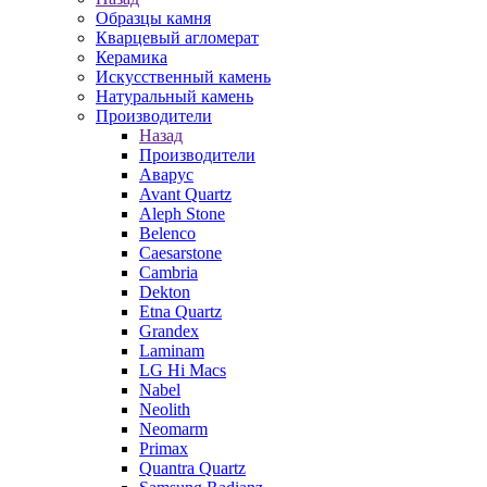
Образцы камня
Кварцевый агломерат
Керамика
Искусственный камень
Натуральный камень
Производители
Назад
Производители
Аварус
Avant Quartz
Aleph Stone
Belenco
Caesarstone
Cambria
Dekton
Etna Quartz
Grandex
Laminam
LG Hi Macs
Nabel
Neolith
Neomarm
Primax
Quantra Quartz