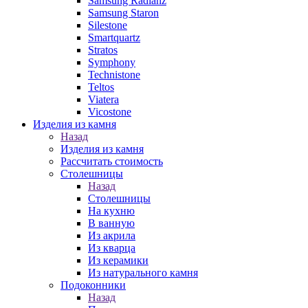
Samsung Radianz
Samsung Staron
Silestone
Smartquartz
Stratos
Symphony
Technistone
Teltos
Viatera
Vicostone
Изделия из камня
Назад
Изделия из камня
Рассчитать стоимость
Столешницы
Назад
Столешницы
На кухню
В ванную
Из акрила
Из кварца
Из керамики
Из натурального камня
Подоконники
Назад