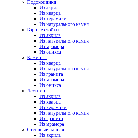
Подоконники
Из акрила
Из кварца
Из керамики
Из натурального камня
Барные стойки
Из акрила
Из натурального камня
Из мрамора
Из оникса
Камины
Из кварца
Из натурального камня
Из гранита
Из мрамора
Из оникса
Лестницы
Из акрила
Из кварца
Из керамики
Из натурального камня
Из гранита
Из мрамора
Стеновые панели
Из акрила