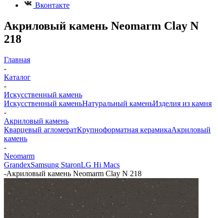
Вконтакте
Акриловый камень Neomarm Clay N
218
Главная
-
Каталог
-
Искусственный камень
Искусственный камень
Натуральный камень
Изделия из камня
-
Акриловый камень
Кварцевый агломерат
Крупноформатная керамика
Акриловый
камень
-
Neomarm
Grandex
Samsung Staron
LG Hi Macs
-
Акриловый камень Neomarm Clay N 218