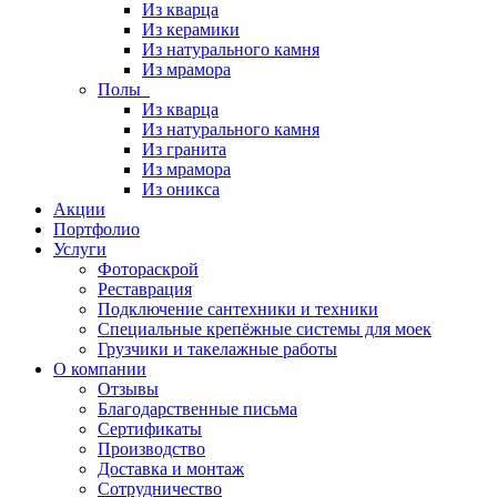
Из кварца
Из керамики
Из натурального камня
Из мрамора
Полы
Из кварца
Из натурального камня
Из гранита
Из мрамора
Из оникса
Акции
Портфолио
Услуги
Фотораскрой
Реставрация
Подключение сантехники и техники
Специальные крепёжные системы для моек
Грузчики и такелажные работы
О компании
Отзывы
Благодарственные письма
Сертификаты
Производство
Доставка и монтаж
Сотрудничество