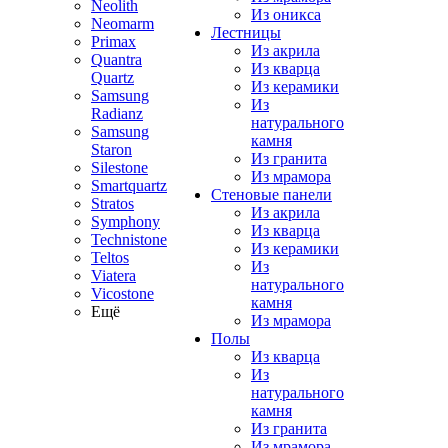
Neolith
Из оникса
Neomarm
Лестницы
Primax
Из акрила
Quantra
Из кварца
Quartz
Из керамики
Samsung
Из
Radianz
натурального
Samsung
камня
Staron
Из гранита
Silestone
Из мрамора
Smartquartz
Стеновые панели
Stratos
Из акрила
Symphony
Из кварца
Technistone
Из керамики
Teltos
Из
Viatera
натурального
Vicostone
камня
Ещё
Из мрамора
Полы
Из кварца
Из
натурального
камня
Из гранита
Из мрамора