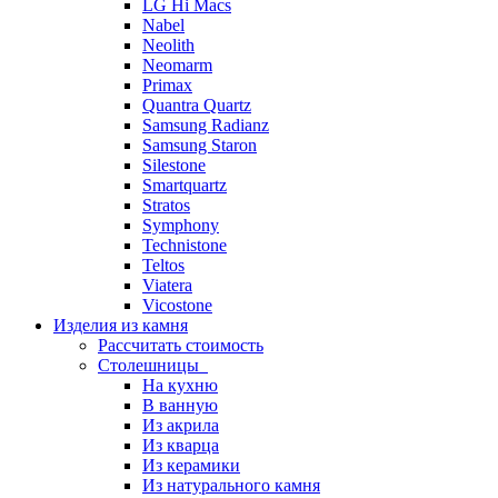
LG Hi Macs
Nabel
Neolith
Neomarm
Primax
Quantra Quartz
Samsung Radianz
Samsung Staron
Silestone
Smartquartz
Stratos
Symphony
Technistone
Teltos
Viatera
Vicostone
Изделия из камня
Рассчитать стоимость
Столешницы
На кухню
В ванную
Из акрила
Из кварца
Из керамики
Из натурального камня