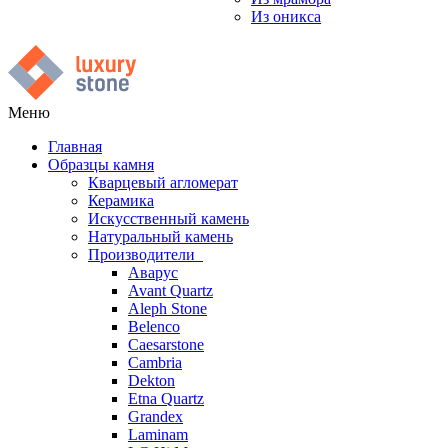
Из оникса
Меню
Главная
Образцы камня
Кварцевый агломерат
Керамика
Искусственный камень
Натуральный камень
Производители
Аварус
Avant Quartz
Aleph Stone
Belenco
Caesarstone
Cambria
Dekton
Etna Quartz
Grandex
Laminam