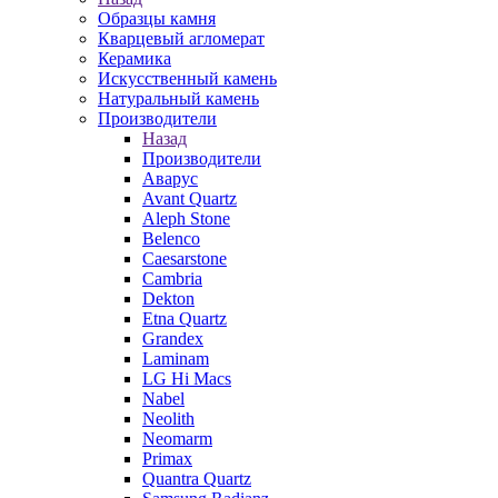
Образцы камня
Кварцевый агломерат
Керамика
Искусственный камень
Натуральный камень
Производители
Назад
Производители
Аварус
Avant Quartz
Aleph Stone
Belenco
Caesarstone
Cambria
Dekton
Etna Quartz
Grandex
Laminam
LG Hi Macs
Nabel
Neolith
Neomarm
Primax
Quantra Quartz