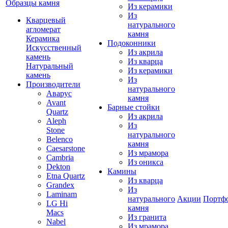
Образцы камня
Из керамики
Из
Кварцевый
натурального
агломерат
камня
Керамика
Подоконники
Искусственный
Из акрила
камень
Из кварца
Натуральный
Из керамики
камень
Из
Производители
натурального
Аварус
камня
Avant
Барные стойки
Quartz
Из акрила
Aleph
Из
Stone
натурального
Belenco
камня
Caesarstone
Из мрамора
Cambria
Из оникса
Dekton
Камины
Etna Quartz
Из кварца
Grandex
Из
Laminam
натурального
Акции
Портф
LG Hi
камня
Macs
Из гранита
Nabel
Из мрамора