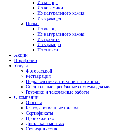
Из кварца
Из керамики
Из натурального камня
Из мрамора
Полы
Из кварца
Из натурального камня
Из гранита
Из мрамора
Из оникса
Акции
Портфолио
Услуги
Фотораскрой
Реставрация
Подключение сантехники и техники
Специальные крепёжные системы для моек
Грузчики и такелажные работы
О компании
Отзывы
Благодарственные письма
Сертификаты
Производство
Доставка и монтаж
Сотрудничество