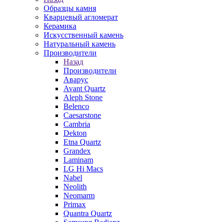
Образцы камня
Кварцевый агломерат
Керамика
Искусственный камень
Натуральный камень
Производители
Назад
Производители
Аварус
Avant Quartz
Aleph Stone
Belenco
Caesarstone
Cambria
Dekton
Etna Quartz
Grandex
Laminam
LG Hi Macs
Nabel
Neolith
Neomarm
Primax
Quantra Quartz