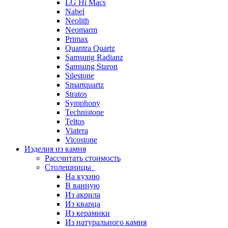
LG Hi Macs
Nabel
Neolith
Neomarm
Primax
Quantra Quartz
Samsung Radianz
Samsung Staron
Silestone
Smartquartz
Stratos
Symphony
Technistone
Teltos
Viatera
Vicostone
Изделия из камня
Рассчитать стоимость
Столешницы
На кухню
В ванную
Из акрила
Из кварца
Из керамики
Из натурального камня