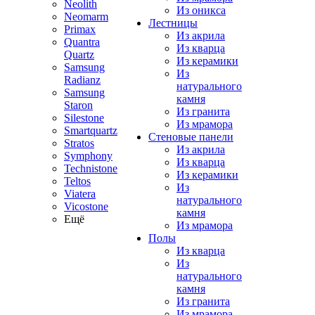
Neolith
Из оникса
Neomarm
Лестницы
Primax
Из акрила
Quantra
Из кварца
Quartz
Из керамики
Samsung
Из
Radianz
натурального
Samsung
камня
Staron
Из гранита
Silestone
Из мрамора
Smartquartz
Стеновые панели
Stratos
Из акрила
Symphony
Из кварца
Technistone
Из керамики
Teltos
Из
Viatera
натурального
Vicostone
камня
Ещё
Из мрамора
Полы
Из кварца
Из
натурального
камня
Из гранита
Из мрамора