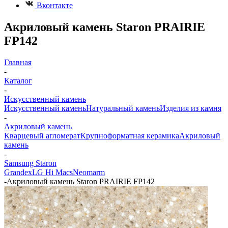
Вконтакте
Акриловый камень Staron PRAIRIE
FP142
Главная
-
Каталог
-
Искусственный камень
Искусственный камень
Натуральный камень
Изделия из камня
-
Акриловый камень
Кварцевый агломерат
Крупноформатная керамика
Акриловый
камень
-
Samsung Staron
Grandex
LG Hi Macs
Neomarm
-
Акриловый камень Staron PRAIRIE FP142