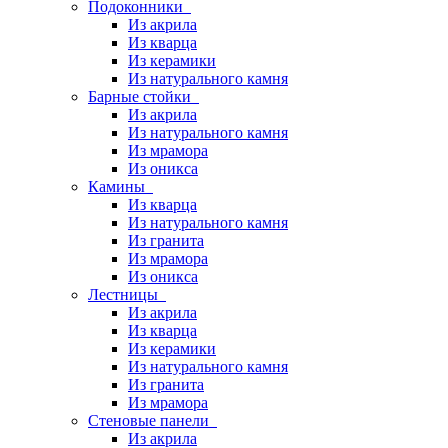
Подоконники
Из акрила
Из кварца
Из керамики
Из натурального камня
Барные стойки
Из акрила
Из натурального камня
Из мрамора
Из оникса
Камины
Из кварца
Из натурального камня
Из гранита
Из мрамора
Из оникса
Лестницы
Из акрила
Из кварца
Из керамики
Из натурального камня
Из гранита
Из мрамора
Стеновые панели
Из акрила