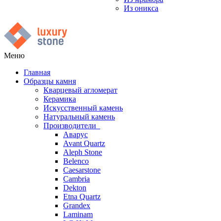
Из оникса
Меню
Главная
Образцы камня
Кварцевый агломерат
Керамика
Искусственный камень
Натуральный камень
Производители
Аварус
Avant Quartz
Aleph Stone
Belenco
Caesarstone
Cambria
Dekton
Etna Quartz
Grandex
Laminam