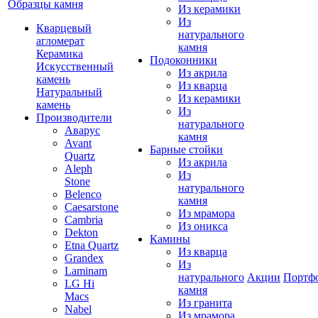
Образцы камня
Из керамики
Из
Кварцевый
натурального
агломерат
камня
Керамика
Подоконники
Искусственный
Из акрила
камень
Из кварца
Натуральный
Из керамики
камень
Из
Производители
натурального
Аварус
камня
Avant
Барные стойки
Quartz
Из акрила
Aleph
Из
Stone
натурального
Belenco
камня
Caesarstone
Из мрамора
Cambria
Из оникса
Dekton
Камины
Etna Quartz
Из кварца
Grandex
Из
Laminam
натурального
Акции
Портф
LG Hi
камня
Macs
Из гранита
Nabel
Из мрамора