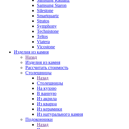
Samsung Radianz
Samsung Staron
Silestone
Smartquartz
Stratos
Symphony
Technistone
Teltos
Viatera
Vicostone
Изделия из камня
Назад
Изделия из камня
Рассчитать стоимость
Столешницы
Назад
Столешницы
На кухню
В ванную
Из акрила
Из кварца
Из керамики
Из натурального камня
Подоконники
Назад