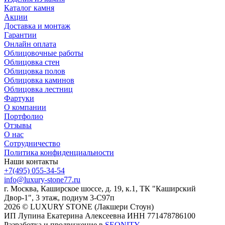
Каталог камня
Акции
Доставка и монтаж
Гарантии
Онлайн оплата
Облицовочные работы
Облицовка стен
Облицовка полов
Облицовка каминов
Облицовка лестниц
Фартуки
О компании
Портфолио
Отзывы
О нас
Сотрудничество
Политика конфиденциальности
Наши контакты
+7(495) 055-34-54
info@luxury-stone77.ru
г. Москва, Каширское шоссе, д. 19, к.1, ТК "Каширский
Двор-1", 3 этаж, подиум 3-С97п
2026 © LUXURY STONE (Лакшери Стоун)
ИП Лупина Екатерина Алексеевна ИНН 771478786100
Разработка и продвижение в
SEONITY