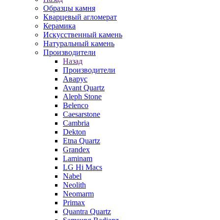
Образцы камня
Кварцевый агломерат
Керамика
Искусственный камень
Натуральный камень
Производители
Назад
Производители
Аварус
Avant Quartz
Aleph Stone
Belenco
Caesarstone
Cambria
Dekton
Etna Quartz
Grandex
Laminam
LG Hi Macs
Nabel
Neolith
Neomarm
Primax
Quantra Quartz