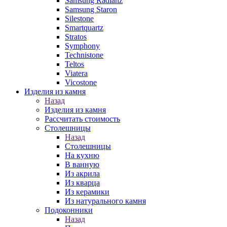
Samsung Radianz
Samsung Staron
Silestone
Smartquartz
Stratos
Symphony
Technistone
Teltos
Viatera
Vicostone
Изделия из камня
Назад
Изделия из камня
Рассчитать стоимость
Столешницы
Назад
Столешницы
На кухню
В ванную
Из акрила
Из кварца
Из керамики
Из натурального камня
Подоконники
Назад