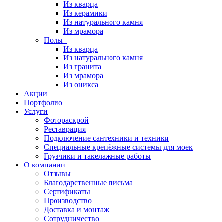
Из кварца
Из керамики
Из натурального камня
Из мрамора
Полы
Из кварца
Из натурального камня
Из гранита
Из мрамора
Из оникса
Акции
Портфолио
Услуги
Фотораскрой
Реставрация
Подключение сантехники и техники
Специальные крепёжные системы для моек
Грузчики и такелажные работы
О компании
Отзывы
Благодарственные письма
Сертификаты
Производство
Доставка и монтаж
Сотрудничество