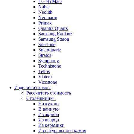
LG Hi Macs
Nabel
Neolith
Neomarm
Primax
Quantra Quartz
Samsung Radianz
Samsung Staron
Silestone
Smartquartz
Stratos
Symphony
Technistone
Teltos
Viatera
Vicostone
Изделия из камня
Рассчитать стоимость
Столешницы
На кухню
В ванную
Из акрила
Из кварца
Из керамики
Из натурального камня