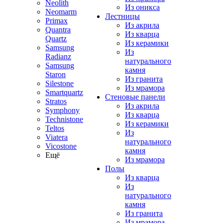
Neolith
Из оникса
Neomarm
Лестницы
Primax
Из акрила
Quantra
Из кварца
Quartz
Из керамики
Samsung
Из
Radianz
натурального
Samsung
камня
Staron
Из гранита
Silestone
Из мрамора
Smartquartz
Стеновые панели
Stratos
Из акрила
Symphony
Из кварца
Technistone
Из керамики
Teltos
Из
Viatera
натурального
Vicostone
камня
Ещё
Из мрамора
Полы
Из кварца
Из
натурального
камня
Из гранита
Из мрамора