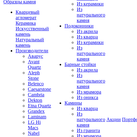
Образцы камня
Из керамики
Из
Кварцевый
натурального
агломерат
камня
Керамика
Подоконники
Искусственный
Из акрила
камень
Из кварца
Натуральный
Из керамики
камень
Из
Производители
натурального
Аварус
камня
Avant
Барные стойки
Quartz
Из акрила
Aleph
Из
Stone
натурального
Belenco
камня
Caesarstone
Из мрамора
Cambria
Из оникса
Dekton
Камины
Etna Quartz
Из кварца
Grandex
Из
Laminam
натурального
Акции
Портф
LG Hi
камня
Macs
Из гранита
Nabel
Из мрамора