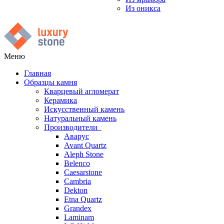
Из оникса
Меню
Главная
Образцы камня
Кварцевый агломерат
Керамика
Искусственный камень
Натуральный камень
Производители
Аварус
Avant Quartz
Aleph Stone
Belenco
Caesarstone
Cambria
Dekton
Etna Quartz
Grandex
Laminam