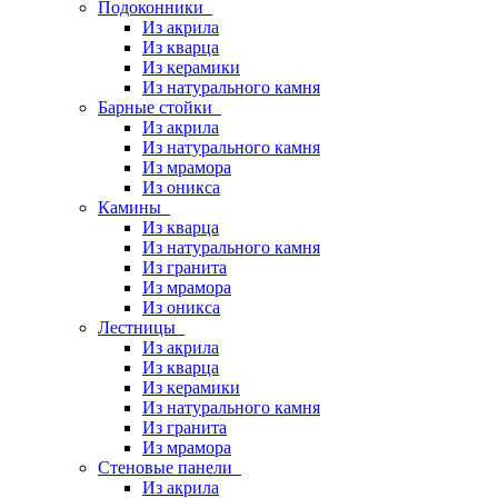
Подоконники
Из акрила
Из кварца
Из керамики
Из натурального камня
Барные стойки
Из акрила
Из натурального камня
Из мрамора
Из оникса
Камины
Из кварца
Из натурального камня
Из гранита
Из мрамора
Из оникса
Лестницы
Из акрила
Из кварца
Из керамики
Из натурального камня
Из гранита
Из мрамора
Стеновые панели
Из акрила