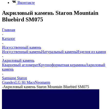
Вконтакте
Акриловый камень Staron Mountain
Bluebird SM075
Главная
-
Каталог
-
Искусственный камень
Искусственный камень
Натуральный камень
Изделия из камня
-
Акриловый камень
Кварцевый агломерат
Крупноформатная керамика
Акриловый
камень
-
Samsung Staron
Grandex
LG Hi Macs
Neomarm
-
Акриловый камень Staron Mountain Bluebird SM075