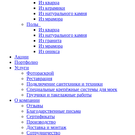
Из кварца
Из керамики
Из натурального камня
Из мрамора
Полы
Из кварца
Из натурального камня
Из гранита
Из мрамора
Из оникса
Акции
Портфолио
Услуги
Фотораскрой
Реставрация
Подключение сантехники и техники
Специальные крепёжные системы для моек
Грузчики и такелажные работы
О компании
Отзывы
Благодарственные письма
Сертификаты
Производство
Доставка и монтаж
Сотрудничество