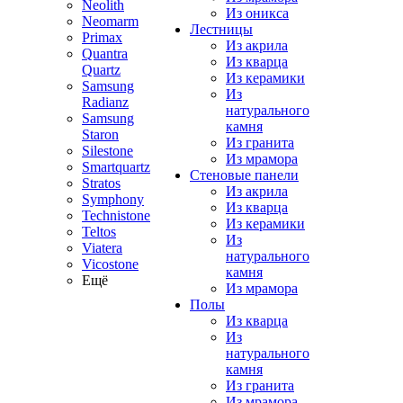
Neolith
Из оникса
Neomarm
Лестницы
Primax
Из акрила
Quantra
Из кварца
Quartz
Из керамики
Samsung
Из
Radianz
натурального
Samsung
камня
Staron
Из гранита
Silestone
Из мрамора
Smartquartz
Стеновые панели
Stratos
Из акрила
Symphony
Из кварца
Technistone
Из керамики
Teltos
Из
Viatera
натурального
Vicostone
камня
Ещё
Из мрамора
Полы
Из кварца
Из
натурального
камня
Из гранита
Из мрамора