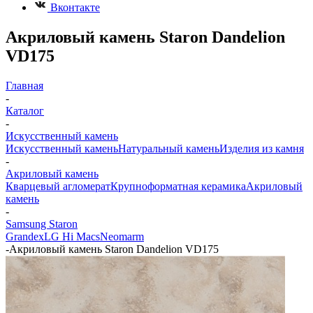
Вконтакте
Акриловый камень Staron Dandelion
VD175
Главная
-
Каталог
-
Искусственный камень
Искусственный камень
Натуральный камень
Изделия из камня
-
Акриловый камень
Кварцевый агломерат
Крупноформатная керамика
Акриловый
камень
-
Samsung Staron
Grandex
LG Hi Macs
Neomarm
-
Акриловый камень Staron Dandelion VD175