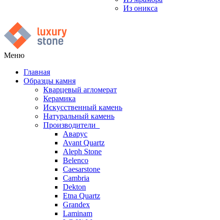
Из оникса
Меню
Главная
Образцы камня
Кварцевый агломерат
Керамика
Искусственный камень
Натуральный камень
Производители
Аварус
Avant Quartz
Aleph Stone
Belenco
Caesarstone
Cambria
Dekton
Etna Quartz
Grandex
Laminam