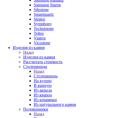
Samsung Radianz
Samsung Staron
Silestone
Smartquartz
Stratos
Symphony
Technistone
Teltos
Viatera
Vicostone
Изделия из камня
Назад
Изделия из камня
Рассчитать стоимость
Столешницы
Назад
Столешницы
На кухню
В ванную
Из акрила
Из кварца
Из керамики
Из натурального камня
Подоконники
Назад