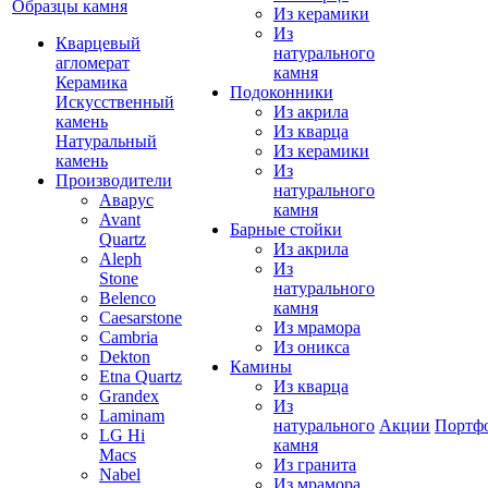
Образцы камня
Из керамики
Из
Кварцевый
натурального
агломерат
камня
Керамика
Подоконники
Искусственный
Из акрила
камень
Из кварца
Натуральный
Из керамики
камень
Из
Производители
натурального
Аварус
камня
Avant
Барные стойки
Quartz
Из акрила
Aleph
Из
Stone
натурального
Belenco
камня
Caesarstone
Из мрамора
Cambria
Из оникса
Dekton
Камины
Etna Quartz
Из кварца
Grandex
Из
Laminam
натурального
Акции
Портф
LG Hi
камня
Macs
Из гранита
Nabel
Из мрамора