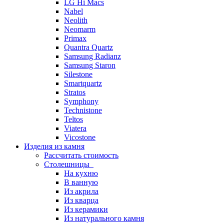
LG Hi Macs
Nabel
Neolith
Neomarm
Primax
Quantra Quartz
Samsung Radianz
Samsung Staron
Silestone
Smartquartz
Stratos
Symphony
Technistone
Teltos
Viatera
Vicostone
Изделия из камня
Рассчитать стоимость
Столешницы
На кухню
В ванную
Из акрила
Из кварца
Из керамики
Из натурального камня