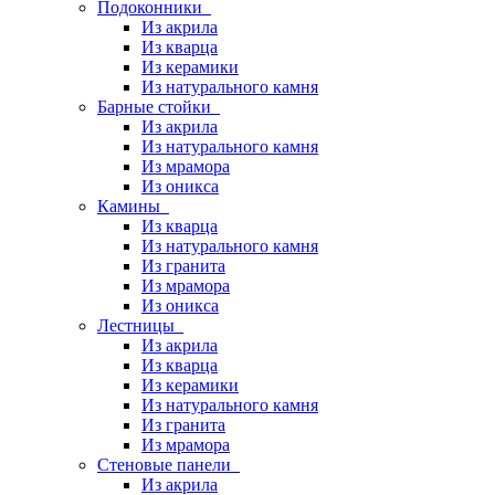
Подоконники
Из акрила
Из кварца
Из керамики
Из натурального камня
Барные стойки
Из акрила
Из натурального камня
Из мрамора
Из оникса
Камины
Из кварца
Из натурального камня
Из гранита
Из мрамора
Из оникса
Лестницы
Из акрила
Из кварца
Из керамики
Из натурального камня
Из гранита
Из мрамора
Стеновые панели
Из акрила