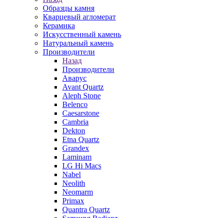
Образцы камня
Кварцевый агломерат
Керамика
Искусственный камень
Натуральный камень
Производители
Назад
Производители
Аварус
Avant Quartz
Aleph Stone
Belenco
Caesarstone
Cambria
Dekton
Etna Quartz
Grandex
Laminam
LG Hi Macs
Nabel
Neolith
Neomarm
Primax
Quantra Quartz