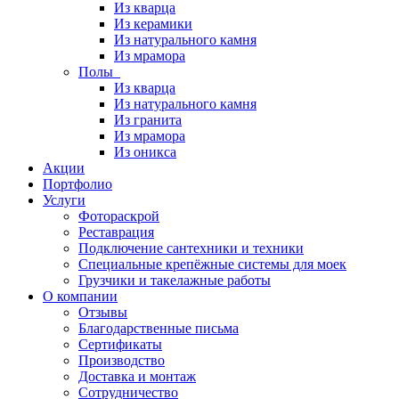
Из кварца
Из керамики
Из натурального камня
Из мрамора
Полы
Из кварца
Из натурального камня
Из гранита
Из мрамора
Из оникса
Акции
Портфолио
Услуги
Фотораскрой
Реставрация
Подключение сантехники и техники
Специальные крепёжные системы для моек
Грузчики и такелажные работы
О компании
Отзывы
Благодарственные письма
Сертификаты
Производство
Доставка и монтаж
Сотрудничество