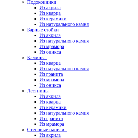
Подоконники
Из акрила
Из кварца
Из керамики
Из натурального камня
Барные стойки
Из акрила
Из натурального камня
Из мрамора
Из оникса
Камины
Из кварца
Из натурального камня
Из гранита
Из мрамора
Из оникса
Лестницы
Из акрила
Из кварца
Из керамики
Из натурального камня
Из гранита
Из мрамора
Стеновые панели
Из акрила