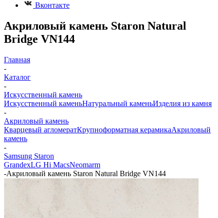
Вконтакте
Акриловый камень Staron Natural
Bridge VN144
Главная
-
Каталог
-
Искусственный камень
Искусственный камень
Натуральный камень
Изделия из камня
-
Акриловый камень
Кварцевый агломерат
Крупноформатная керамика
Акриловый
камень
-
Samsung Staron
Grandex
LG Hi Macs
Neomarm
-
Акриловый камень Staron Natural Bridge VN144