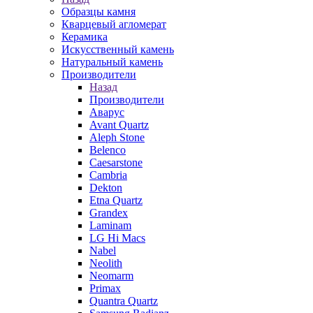
Образцы камня
Кварцевый агломерат
Керамика
Искусственный камень
Натуральный камень
Производители
Назад
Производители
Аварус
Avant Quartz
Aleph Stone
Belenco
Caesarstone
Cambria
Dekton
Etna Quartz
Grandex
Laminam
LG Hi Macs
Nabel
Neolith
Neomarm
Primax
Quantra Quartz