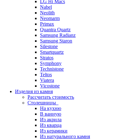
LG Hi Macs
Nabel
Neolith
Neomarm
Primax
Quantra Quartz
Samsung Radianz
Samsung Staron
Silestone
Smartquartz
Stratos
Symphony
Technistone
Teltos
Viatera
Vicostone
Изделия из камня
Рассчитать стоимость
Столешницы
На кухню
В ванную
Из акрила
Из кварца
Из керамики
Из натурального камня