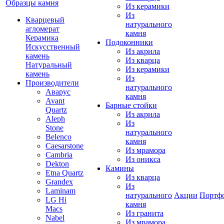
Образцы камня
Из керамики
Из
Кварцевый
натурального
агломерат
камня
Керамика
Подоконники
Искусственный
Из акрила
камень
Из кварца
Натуральный
Из керамики
камень
Из
Производители
натурального
Аварус
камня
Avant
Барные стойки
Quartz
Из акрила
Aleph
Из
Stone
натурального
Belenco
камня
Caesarstone
Из мрамора
Cambria
Из оникса
Dekton
Камины
Etna Quartz
Из кварца
Grandex
Из
Laminam
натурального
Акции
Портф
LG Hi
камня
Macs
Из гранита
Nabel
Из мрамора