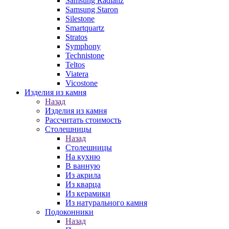
Samsung Radianz
Samsung Staron
Silestone
Smartquartz
Stratos
Symphony
Technistone
Teltos
Viatera
Vicostone
Изделия из камня
Назад
Изделия из камня
Рассчитать стоимость
Столешницы
Назад
Столешницы
На кухню
В ванную
Из акрила
Из кварца
Из керамики
Из натурального камня
Подоконники
Назад