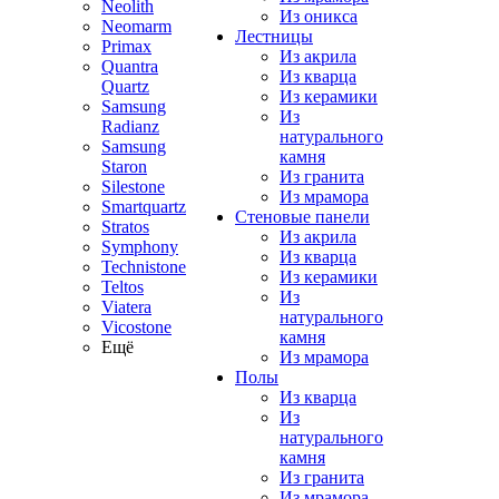
Neolith
Из оникса
Neomarm
Лестницы
Primax
Из акрила
Quantra
Из кварца
Quartz
Из керамики
Samsung
Из
Radianz
натурального
Samsung
камня
Staron
Из гранита
Silestone
Из мрамора
Smartquartz
Стеновые панели
Stratos
Из акрила
Symphony
Из кварца
Technistone
Из керамики
Teltos
Из
Viatera
натурального
Vicostone
камня
Ещё
Из мрамора
Полы
Из кварца
Из
натурального
камня
Из гранита
Из мрамора