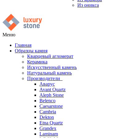
Из оникса
Меню
Главная
Образцы камня
Кварцевый агломерат
Керамика
Искусственный камень
Натуральный камень
Производители
Аварус
Avant Quartz
Aleph Stone
Belenco
Caesarstone
Cambria
Dekton
Etna Quartz
Grandex
Laminam