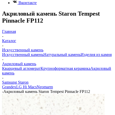
Вконтакте
Акриловый камень Staron Tempest
Pinnacle FP112
Главная
-
Каталог
-
Искусственный камень
Искусственный камень
Натуральный камень
Изделия из камня
-
Акриловый камень
Кварцевый агломерат
Крупноформатная керамика
Акриловый
камень
-
Samsung Staron
Grandex
LG Hi Macs
Neomarm
-
Акриловый камень Staron Tempest Pinnacle FP112