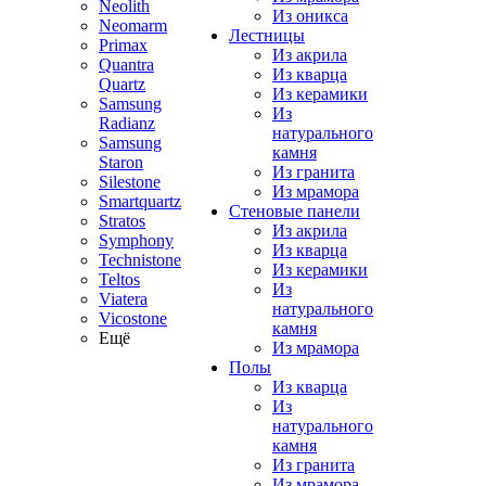
Neolith
Из оникса
Neomarm
Лестницы
Primax
Из акрила
Quantra
Из кварца
Quartz
Из керамики
Samsung
Из
Radianz
натурального
Samsung
камня
Staron
Из гранита
Silestone
Из мрамора
Smartquartz
Стеновые панели
Stratos
Из акрила
Symphony
Из кварца
Technistone
Из керамики
Teltos
Из
Viatera
натурального
Vicostone
камня
Ещё
Из мрамора
Полы
Из кварца
Из
натурального
камня
Из гранита
Из мрамора