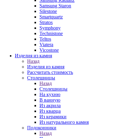
Samsung Radianz
Samsung Staron
Silestone
Smartquartz
Stratos
Symphony
Technistone
Teltos
Viatera
Vicostone
Изделия из камня
Назад
Изделия из камня
Рассчитать стоимость
Столешницы
Назад
Столешницы
На кухню
В ванную
Из акрила
Из кварца
Из керамики
Из натурального камня
Подоконники
Назад