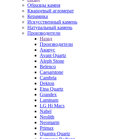
Образцы камня
Кварцевый агломерат
Керамика
Искусственный камень
Натуральный камень
Производители
Назад
Производители
Аварус
Avant Quartz
Aleph Stone
Belenco
Caesarstone
Cambria
Dekton
Etna Quartz
Grandex
Laminam
LG Hi Macs
Nabel
Neolith
Neomarm
Primax
Quantra Quartz