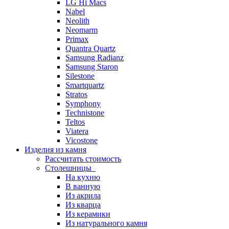
LG Hi Macs
Nabel
Neolith
Neomarm
Primax
Quantra Quartz
Samsung Radianz
Samsung Staron
Silestone
Smartquartz
Stratos
Symphony
Technistone
Teltos
Viatera
Vicostone
Изделия из камня
Рассчитать стоимость
Столешницы
На кухню
В ванную
Из акрила
Из кварца
Из керамики
Из натурального камня