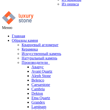
Из оникса
Меню
Главная
Образцы камня
Кварцевый агломерат
Керамика
Искусственный камень
Натуральный камень
Производители
Аварус
Avant Quartz
Aleph Stone
Belenco
Caesarstone
Cambria
Dekton
Etna Quartz
Grandex
Laminam