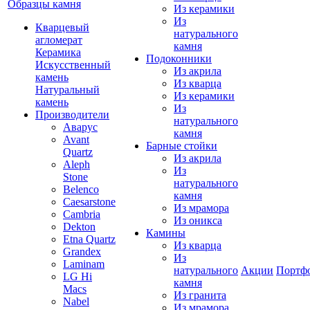
Образцы камня
Из керамики
Из
Кварцевый
натурального
агломерат
камня
Керамика
Подоконники
Искусственный
Из акрила
камень
Из кварца
Натуральный
Из керамики
камень
Из
Производители
натурального
Аварус
камня
Avant
Барные стойки
Quartz
Из акрила
Aleph
Из
Stone
натурального
Belenco
камня
Caesarstone
Из мрамора
Cambria
Из оникса
Dekton
Камины
Etna Quartz
Из кварца
Grandex
Из
Laminam
натурального
Акции
Портф
LG Hi
камня
Macs
Из гранита
Nabel
Из мрамора