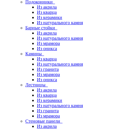
Подоконники
Из акрила
Из кварца
Из керамики
Из натурального камня
Барные стойки
Из акрила
Из натурального камня
Из мрамора
Из оникса
Камины
Из кварца
Из натурального камня
Из гранита
Из мрамора
Из оникса
Лестницы
Из акрила
Из кварца
Из керамики
Из натурального камня
Из гранита
Из мрамора
Стеновые панели
Из акрила