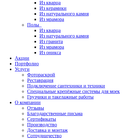
Из кварца
Из керамики
Из натурального камня
Из мрамора
Полы
Из кварца
Из натурального камня
Из гранита
Из мрамора
Из оникса
Акции
Портфолио
Услуги
Фотораскрой
Реставрация
Подключение сантехники и техники
Специальные крепёжные системы для моек
Грузчики и такелажные работы
О компании
Отзывы
Благодарственные письма
Сертификаты
Производство
Доставка и монтаж
Сотрудничество