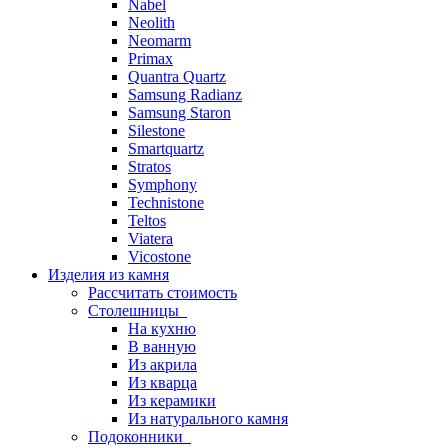
Nabel
Neolith
Neomarm
Primax
Quantra Quartz
Samsung Radianz
Samsung Staron
Silestone
Smartquartz
Stratos
Symphony
Technistone
Teltos
Viatera
Vicostone
Изделия из камня
Рассчитать стоимость
Столешницы
На кухню
В ванную
Из акрила
Из кварца
Из керамики
Из натурального камня
Подоконники