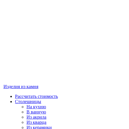
Изделия из камня
Рассчитать стоимость
Столешницы
На кухню
В ванную
Из акрила
Из кварца
Из керамики