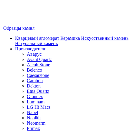
Образцы камня
Кварцевый агломерат
Керамика
Искусственный камень
Натуральный камень
Производители
Аварус
Avant Quartz
Aleph Stone
Belenco
Caesarstone
Cambria
Dekton
Etna Quartz
Grandex
Laminam
LG Hi Macs
Nabel
Neolith
Neomarm
Primax