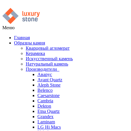
Меню
Главная
Образцы камня
Кварцевый агломерат
Керамика
Искусственный камень
Натуральный камень
Производители
Аварус
Avant Quartz
Aleph Stone
Belenco
Caesarstone
Cambria
Dekton
Etna Quartz
Grandex
Laminam
LG Hi Macs