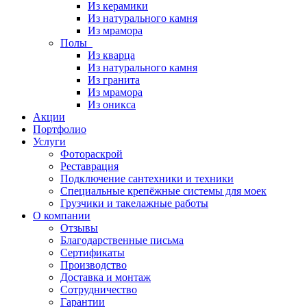
Из керамики
Из натурального камня
Из мрамора
Полы
Из кварца
Из натурального камня
Из гранита
Из мрамора
Из оникса
Акции
Портфолио
Услуги
Фотораскрой
Реставрация
Подключение сантехники и техники
Специальные крепёжные системы для моек
Грузчики и такелажные работы
О компании
Отзывы
Благодарственные письма
Сертификаты
Производство
Доставка и монтаж
Сотрудничество
Гарантии