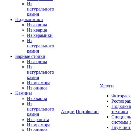
Из
натурального
камня
Подоконники
Из акрила
Из кварца
Из керамики
Из
натурального
камня
Барные стойки
Из акрила
Из
натурального
камня
Из мрамора
Услуги
Из оникса
Камины
Фотораск
Из кварца
Реставра
Из
Подключе
натурального
Акции
Портфолио
техники
камня
Специаль
Из гранита
системы 
Из мрамора
Грузчики
Из оникса