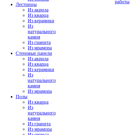
работы
Лестницы
Из акрила
Из кварца
Из керамики
Из
натурального
камня
Из гранита
Из мрамора
Стеновые панели
Из акрила
Из кварца
Из керамики
Из
натурального
камня
Из мрамора
Полы
Из кварца
Из
натурального
камня
Из гранита
Из мрамора
Из оникса