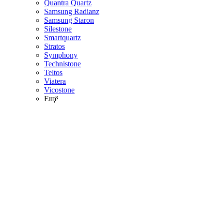
Quantra Quartz
Samsung Radianz
Samsung Staron
Silestone
Smartquartz
Stratos
Symphony
Technistone
Teltos
Viatera
Vicostone
Ещё