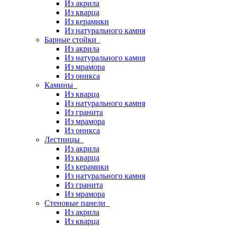
Из акрила
Из кварца
Из керамики
Из натурального камня
Барные стойки
Из акрила
Из натурального камня
Из мрамора
Из оникса
Камины
Из кварца
Из натурального камня
Из гранита
Из мрамора
Из оникса
Лестницы
Из акрила
Из кварца
Из керамики
Из натурального камня
Из гранита
Из мрамора
Стеновые панели
Из акрила
Из кварца