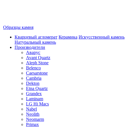
Образцы камня
Кварцевый агломерат
Керамика
Искусственный камень
Натуральный камень
Производители
Аварус
Avant Quartz
Aleph Stone
Belenco
Caesarstone
Cambria
Dekton
Etna Quartz
Grandex
Laminam
LG Hi Macs
Nabel
Neolith
Neomarm
Primax