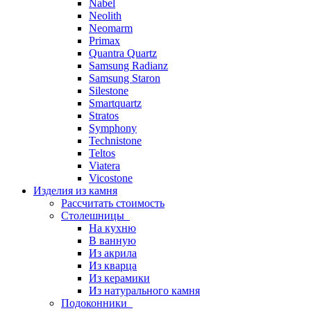
Nabel
Neolith
Neomarm
Primax
Quantra Quartz
Samsung Radianz
Samsung Staron
Silestone
Smartquartz
Stratos
Symphony
Technistone
Teltos
Viatera
Vicostone
Изделия из камня
Рассчитать стоимость
Столешницы
На кухню
В ванную
Из акрила
Из кварца
Из керамики
Из натурального камня
Подоконники