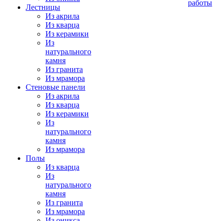
работы
Лестницы
Из акрила
Из кварца
Из керамики
Из
натурального
камня
Из гранита
Из мрамора
Стеновые панели
Из акрила
Из кварца
Из керамики
Из
натурального
камня
Из мрамора
Полы
Из кварца
Из
натурального
камня
Из гранита
Из мрамора
Из оникса