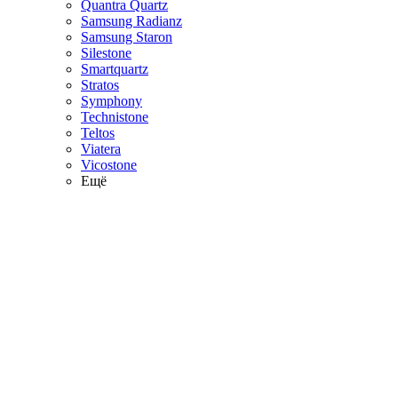
Quantra Quartz
Samsung Radianz
Samsung Staron
Silestone
Smartquartz
Stratos
Symphony
Technistone
Teltos
Viatera
Vicostone
Ещё