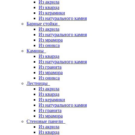
Из акрила
Из кварца
Из керамики
Из натурального камня
Барные стойки
Из акрила
Из натурального камня
Из мрамора
Из оникса
Камины
Из кварца
Из натурального камня
Из гранита
Из мрамора
Из оникса
Лестницы
Из акрила
Из кварца
Из керамики
Из натурального камня
Из гранита
Из мрамора
Стеновые панели
Из акрила
Из кварца