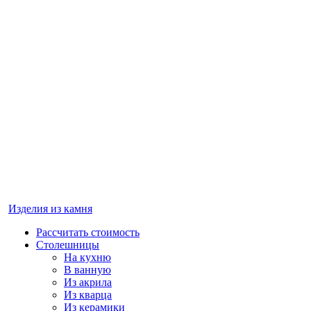
Изделия из камня
Рассчитать стоимость
Столешницы
На кухню
В ванную
Из акрила
Из кварца
Из керамики