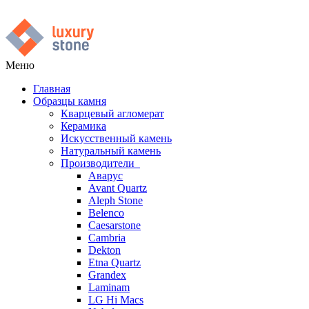
Меню
Главная
Образцы камня
Кварцевый агломерат
Керамика
Искусственный камень
Натуральный камень
Производители
Аварус
Avant Quartz
Aleph Stone
Belenco
Caesarstone
Cambria
Dekton
Etna Quartz
Grandex
Laminam
LG Hi Macs