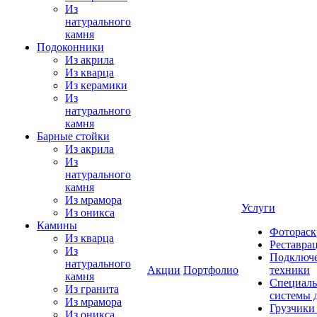
Из
натурального
камня
Подоконники
Из акрила
Из кварца
Из керамики
Из
натурального
камня
Барные стойки
Из акрила
Из
натурального
камня
Из мрамора
Услуги
Из оникса
Камины
Фотораск
Из кварца
Реставра
Из
Подключе
натурального
Акции
Портфолио
техники
камня
Специаль
Из гранита
системы 
Из мрамора
Грузчики
Из оникса