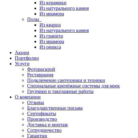
Из керамики
Из натурального камня
Из мрамора
Полы
Из кварца
Из натурального камня
Из гранита
Из мрамора
Из оникса
Акции
Портфолио
Услуги
Фотораскрой
Реставрация
Подключение сантехники и техники
Специальные крепёжные системы для моек
Грузчики и такелажные работы
О компании
Отзывы
Благодарственные письма
Сертификаты
Производство
Доставка и монтаж
Сотрудничество
Гарантии