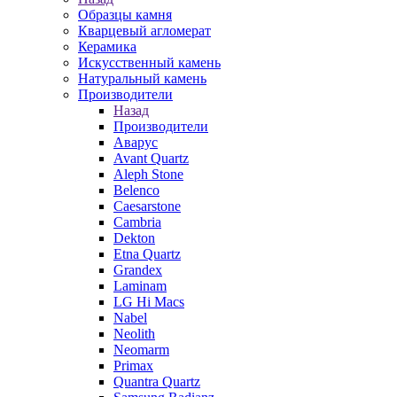
Образцы камня
Кварцевый агломерат
Керамика
Искусственный камень
Натуральный камень
Производители
Назад
Производители
Аварус
Avant Quartz
Aleph Stone
Belenco
Caesarstone
Cambria
Dekton
Etna Quartz
Grandex
Laminam
LG Hi Macs
Nabel
Neolith
Neomarm
Primax
Quantra Quartz