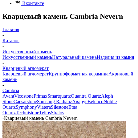
Вконтакте
Кварцевый камень Cambria Nevern
Главная
-
Каталог
-
Искусственный камень
Искусственный камень
Натуральный камень
Изделия из камня
-
Кварцевый агломерат
Кварцевый агломерат
Крупноформатная керамика
Акриловый
камень
-
Cambria
Avant
Vicostone
Primax
Smartquartz
Quantra Quartz
Aleph
Stone
Caesarstone
Samsung Radianz
Аварус
Belenco
Noblle
Quartz
Symphony
Viatera
Silestone
Etna
Quartz
Technistone
Teltos
Stratos
-
Кварцевый камень Cambria Nevern