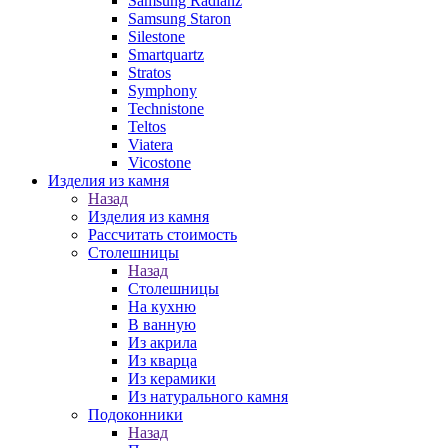
Samsung Radianz
Samsung Staron
Silestone
Smartquartz
Stratos
Symphony
Technistone
Teltos
Viatera
Vicostone
Изделия из камня
Назад
Изделия из камня
Рассчитать стоимость
Столешницы
Назад
Столешницы
На кухню
В ванную
Из акрила
Из кварца
Из керамики
Из натурального камня
Подоконники
Назад