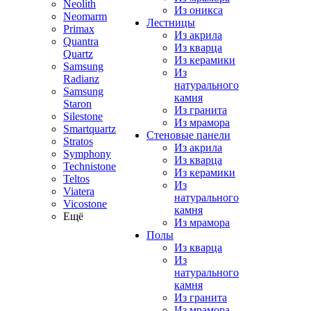
Neolith
Из оникса
Neomarm
Лестницы
Primax
Из акрила
Quantra
Из кварца
Quartz
Из керамики
Samsung
Из
Radianz
натурального
Samsung
камня
Staron
Из гранита
Silestone
Из мрамора
Smartquartz
Стеновые панели
Stratos
Из акрила
Symphony
Из кварца
Technistone
Из керамики
Teltos
Из
Viatera
натурального
Vicostone
камня
Ещё
Из мрамора
Полы
Из кварца
Из
натурального
камня
Из гранита
Из мрамора