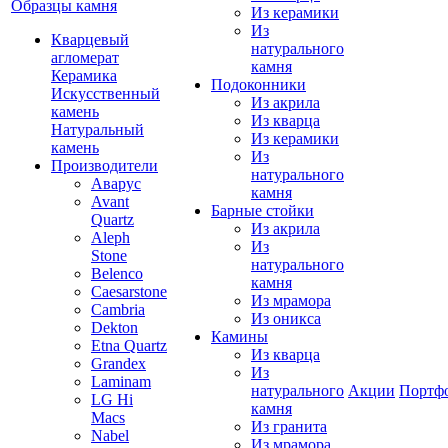
Образцы камня
Из керамики
Из
Кварцевый
натурального
агломерат
камня
Керамика
Подоконники
Искусственный
Из акрила
камень
Из кварца
Натуральный
Из керамики
камень
Из
Производители
натурального
Аварус
камня
Avant
Барные стойки
Quartz
Из акрила
Aleph
Из
Stone
натурального
Belenco
камня
Caesarstone
Из мрамора
Cambria
Из оникса
Dekton
Камины
Etna Quartz
Из кварца
Grandex
Из
Laminam
натурального
Акции
Портф
LG Hi
камня
Macs
Из гранита
Nabel
Из мрамора