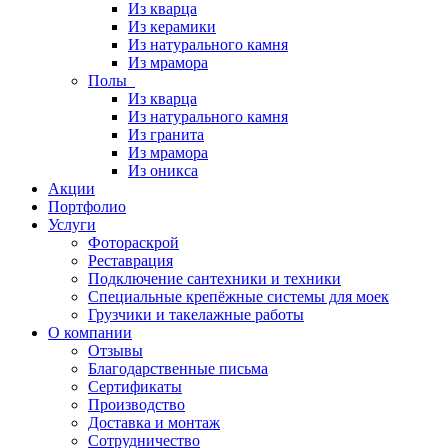
Из кварца
Из керамики
Из натурального камня
Из мрамора
Полы
Из кварца
Из натурального камня
Из гранита
Из мрамора
Из оникса
Акции
Портфолио
Услуги
Фотораскрой
Реставрация
Подключение сантехники и техники
Специальные крепёжные системы для моек
Грузчики и такелажные работы
О компании
Отзывы
Благодарственные письма
Сертификаты
Производство
Доставка и монтаж
Сотрудничество