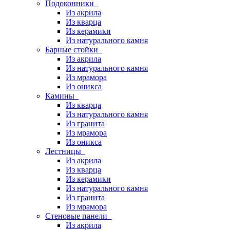
Подоконники
Из акрила
Из кварца
Из керамики
Из натурального камня
Барные стойки
Из акрила
Из натурального камня
Из мрамора
Из оникса
Камины
Из кварца
Из натурального камня
Из гранита
Из мрамора
Из оникса
Лестницы
Из акрила
Из кварца
Из керамики
Из натурального камня
Из гранита
Из мрамора
Стеновые панели
Из акрила