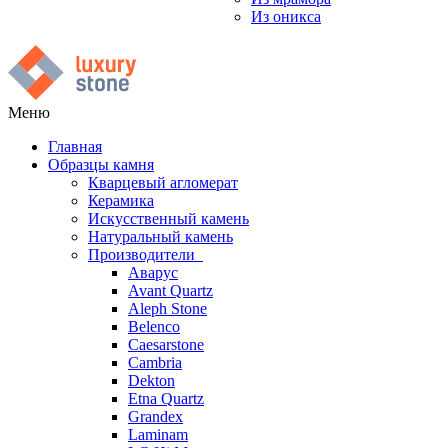
Из оникса
Меню
Главная
Образцы камня
Кварцевый агломерат
Керамика
Искусственный камень
Натуральный камень
Производители
Аварус
Avant Quartz
Aleph Stone
Belenco
Caesarstone
Cambria
Dekton
Etna Quartz
Grandex
Laminam