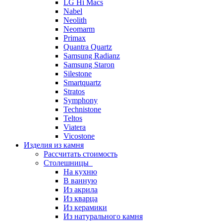
LG Hi Macs
Nabel
Neolith
Neomarm
Primax
Quantra Quartz
Samsung Radianz
Samsung Staron
Silestone
Smartquartz
Stratos
Symphony
Technistone
Teltos
Viatera
Vicostone
Изделия из камня
Рассчитать стоимость
Столешницы
На кухню
В ванную
Из акрила
Из кварца
Из керамики
Из натурального камня