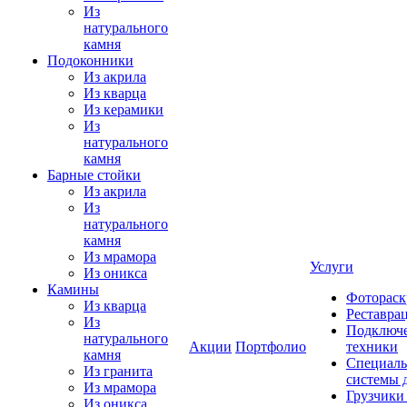
Из
натурального
камня
Подоконники
Из акрила
Из кварца
Из керамики
Из
натурального
камня
Барные стойки
Из акрила
Из
натурального
камня
Из мрамора
Услуги
Из оникса
Камины
Фотораск
Из кварца
Реставра
Из
Подключе
натурального
Акции
Портфолио
техники
камня
Специаль
Из гранита
системы 
Из мрамора
Грузчики
Из оникса