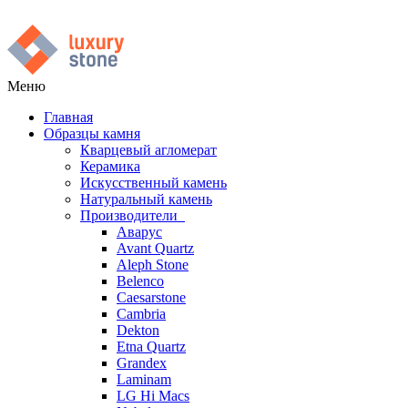
Меню
Главная
Образцы камня
Кварцевый агломерат
Керамика
Искусственный камень
Натуральный камень
Производители
Аварус
Avant Quartz
Aleph Stone
Belenco
Caesarstone
Cambria
Dekton
Etna Quartz
Grandex
Laminam
LG Hi Macs