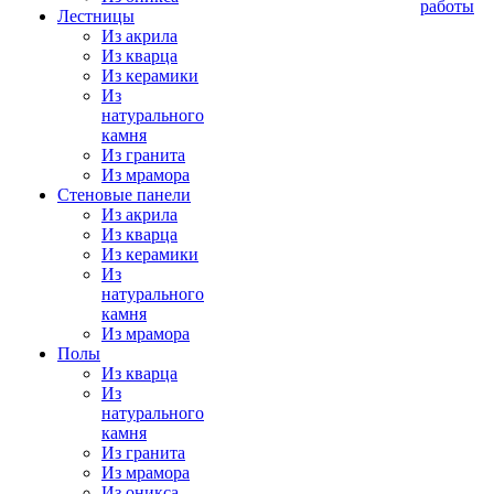
работы
Лестницы
Из акрила
Из кварца
Из керамики
Из
натурального
камня
Из гранита
Из мрамора
Стеновые панели
Из акрила
Из кварца
Из керамики
Из
натурального
камня
Из мрамора
Полы
Из кварца
Из
натурального
камня
Из гранита
Из мрамора
Из оникса