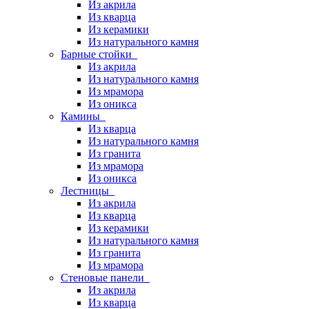
Из акрила
Из кварца
Из керамики
Из натурального камня
Барные стойки
Из акрила
Из натурального камня
Из мрамора
Из оникса
Камины
Из кварца
Из натурального камня
Из гранита
Из мрамора
Из оникса
Лестницы
Из акрила
Из кварца
Из керамики
Из натурального камня
Из гранита
Из мрамора
Стеновые панели
Из акрила
Из кварца