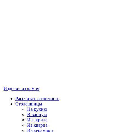
Изделия из камня
Рассчитать стоимость
Столешницы
На кухню
В ванную
Из акрила
Из кварца
Из керамики