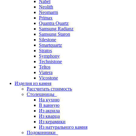
Nabel
Neolith
Neomarm
Primax
Quantra Quartz
Samsung Radianz
Samsung Staron
Silestone
Smartquartz
Stratos
Symphony
Technistone
Teltos
Viatera
Vicostone
Изделия из камня
Рассчитать стоимость
Столешницы
На кухню
В ванную
Из акрила
Из кварца
Из керамики
Из натурального камня
Подоконники