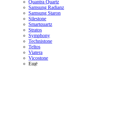
Quantra Quartz
Samsung Radianz
Samsung Staron
Silestone
Smartquartz
Stratos
Symphony
Technistone
Teltos
Viatera
Vicostone
Ещё