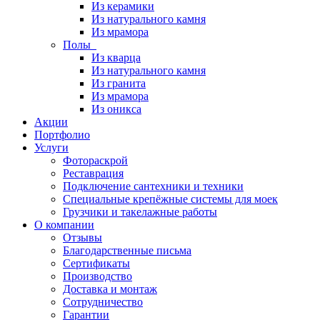
Из керамики
Из натурального камня
Из мрамора
Полы
Из кварца
Из натурального камня
Из гранита
Из мрамора
Из оникса
Акции
Портфолио
Услуги
Фотораскрой
Реставрация
Подключение сантехники и техники
Специальные крепёжные системы для моек
Грузчики и такелажные работы
О компании
Отзывы
Благодарственные письма
Сертификаты
Производство
Доставка и монтаж
Сотрудничество
Гарантии