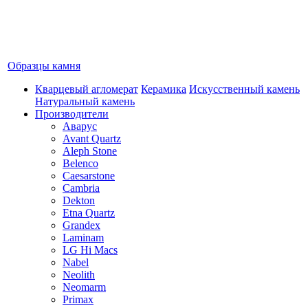
Образцы камня
Кварцевый агломерат
Керамика
Искусственный камень
Натуральный камень
Производители
Аварус
Avant Quartz
Aleph Stone
Belenco
Caesarstone
Cambria
Dekton
Etna Quartz
Grandex
Laminam
LG Hi Macs
Nabel
Neolith
Neomarm
Primax