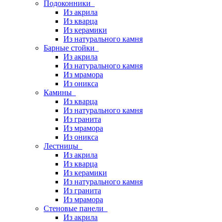
Подоконники
Из акрила
Из кварца
Из керамики
Из натурального камня
Барные стойки
Из акрила
Из натурального камня
Из мрамора
Из оникса
Камины
Из кварца
Из натурального камня
Из гранита
Из мрамора
Из оникса
Лестницы
Из акрила
Из кварца
Из керамики
Из натурального камня
Из гранита
Из мрамора
Стеновые панели
Из акрила