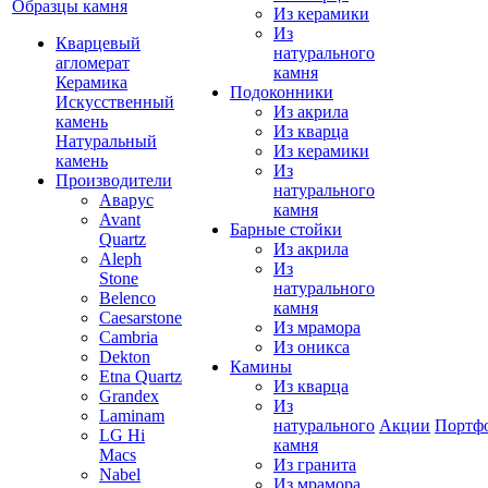
Образцы камня
Из керамики
Из
Кварцевый
натурального
агломерат
камня
Керамика
Подоконники
Искусственный
Из акрила
камень
Из кварца
Натуральный
Из керамики
камень
Из
Производители
натурального
Аварус
камня
Avant
Барные стойки
Quartz
Из акрила
Aleph
Из
Stone
натурального
Belenco
камня
Caesarstone
Из мрамора
Cambria
Из оникса
Dekton
Камины
Etna Quartz
Из кварца
Grandex
Из
Laminam
натурального
Акции
Портф
LG Hi
камня
Macs
Из гранита
Nabel
Из мрамора