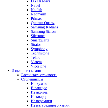
LG Hi Macs
Nabel
Neolith
Neomarm
Primax
Quantra Quartz
Samsung Radianz
Samsung Staron
Silestone
Smartquartz
Stratos
Symphony
Technistone
Teltos
Viatera
Vicostone
Изделия из камня
Рассчитать стоимость
Столешницы
На кухню
В ванную
Из акрила
Из кварца
Из керамики
Из натурального камня