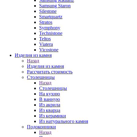
Samsung Radianz
Samsung Staron
Silestone
Smartquartz
Stratos
Symphony
Technistone
Teltos
Viatera
Vicostone
Изделия из камня
Назад
Изделия из камня
Рассчитать стоимость
Столешницы
Назад
Столешницы
На кухню
В ванную
Из акрила
Из кварца
Из керамики
Из натурального камня
Подоконники
Назад