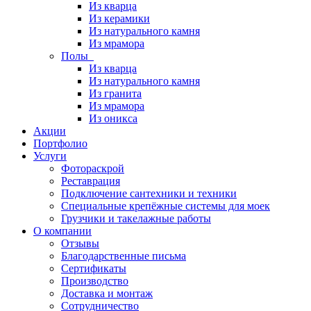
Из кварца
Из керамики
Из натурального камня
Из мрамора
Полы
Из кварца
Из натурального камня
Из гранита
Из мрамора
Из оникса
Акции
Портфолио
Услуги
Фотораскрой
Реставрация
Подключение сантехники и техники
Специальные крепёжные системы для моек
Грузчики и такелажные работы
О компании
Отзывы
Благодарственные письма
Сертификаты
Производство
Доставка и монтаж
Сотрудничество