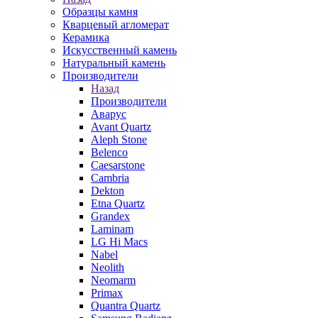
Образцы камня
Кварцевый агломерат
Керамика
Искусственный камень
Натуральный камень
Производители
Назад
Производители
Аварус
Avant Quartz
Aleph Stone
Belenco
Caesarstone
Cambria
Dekton
Etna Quartz
Grandex
Laminam
LG Hi Macs
Nabel
Neolith
Neomarm
Primax
Quantra Quartz