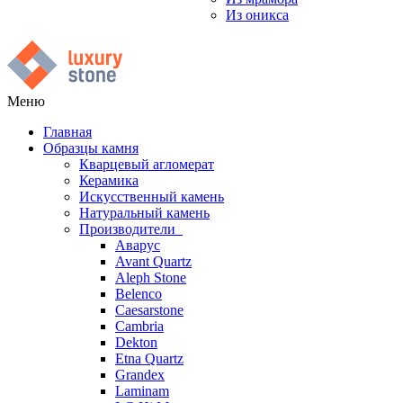
Из оникса
Меню
Главная
Образцы камня
Кварцевый агломерат
Керамика
Искусственный камень
Натуральный камень
Производители
Аварус
Avant Quartz
Aleph Stone
Belenco
Caesarstone
Cambria
Dekton
Etna Quartz
Grandex
Laminam