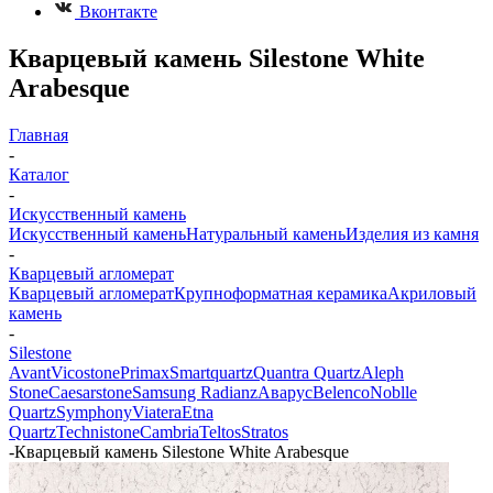
Вконтакте
Кварцевый камень Silestone White
Arabesque
Главная
-
Каталог
-
Искусственный камень
Искусственный камень
Натуральный камень
Изделия из камня
-
Кварцевый агломерат
Кварцевый агломерат
Крупноформатная керамика
Акриловый
камень
-
Silestone
Avant
Vicostone
Primax
Smartquartz
Quantra Quartz
Aleph
Stone
Caesarstone
Samsung Radianz
Аварус
Belenco
Noblle
Quartz
Symphony
Viatera
Etna
Quartz
Technistone
Cambria
Teltos
Stratos
-
Кварцевый камень Silestone White Arabesque