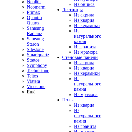
Neolith
Из оникса
Neomarm
Лестницы
Primax
Из акрила
Quantra
Из кварца
Quartz
Из керамики
Samsung
Из
Radianz
натурального
Samsung
камня
Staron
Из гранита
Silestone
Из мрамора
Smartquartz
Стеновые панели
Stratos
Из акрила
Symphony
Из кварца
Technistone
Из керамики
Teltos
Из
Viatera
натурального
Vicostone
камня
Ещё
Из мрамора
Полы
Из кварца
Из
натурального
камня
Из гранита
Из мрамора