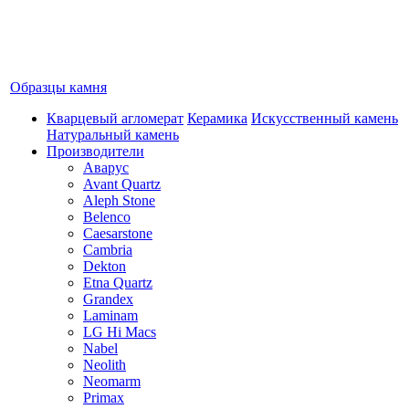
Образцы камня
Кварцевый агломерат
Керамика
Искусственный камень
Натуральный камень
Производители
Аварус
Avant Quartz
Aleph Stone
Belenco
Caesarstone
Cambria
Dekton
Etna Quartz
Grandex
Laminam
LG Hi Macs
Nabel
Neolith
Neomarm
Primax