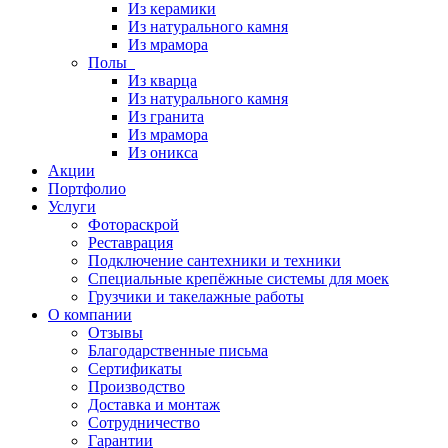
Из керамики
Из натурального камня
Из мрамора
Полы
Из кварца
Из натурального камня
Из гранита
Из мрамора
Из оникса
Акции
Портфолио
Услуги
Фотораскрой
Реставрация
Подключение сантехники и техники
Специальные крепёжные системы для моек
Грузчики и такелажные работы
О компании
Отзывы
Благодарственные письма
Сертификаты
Производство
Доставка и монтаж
Сотрудничество
Гарантии