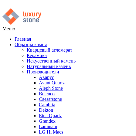
Меню
Главная
Образцы камня
Кварцевый агломерат
Керамика
Искусственный камень
Натуральный камень
Производители
Аварус
Avant Quartz
Aleph Stone
Belenco
Caesarstone
Cambria
Dekton
Etna Quartz
Grandex
Laminam
LG Hi Macs