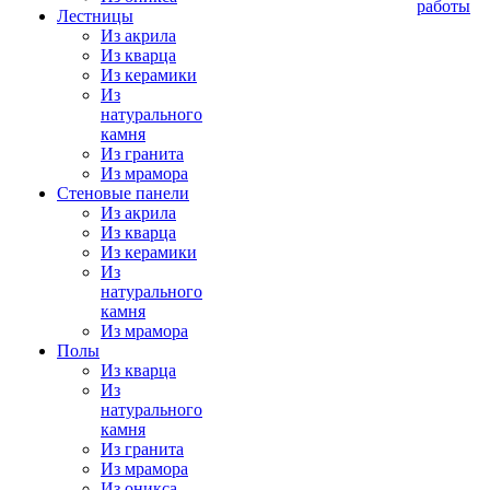
работы
Лестницы
Из акрила
Из кварца
Из керамики
Из
натурального
камня
Из гранита
Из мрамора
Стеновые панели
Из акрила
Из кварца
Из керамики
Из
натурального
камня
Из мрамора
Полы
Из кварца
Из
натурального
камня
Из гранита
Из мрамора
Из оникса