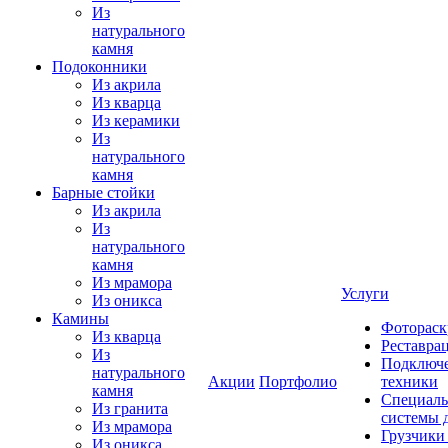
Из
натурального
камня
Подоконники
Из акрила
Из кварца
Из керамики
Из
натурального
камня
Барные стойки
Из акрила
Из
натурального
камня
Из мрамора
Услуги
Из оникса
Камины
Фотораск
Из кварца
Реставра
Из
Подключе
натурального
Акции
Портфолио
техники
камня
Специаль
Из гранита
системы 
Из мрамора
Грузчики
Из оникса