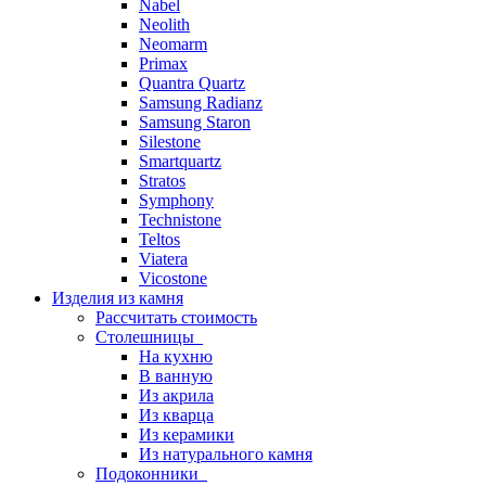
Nabel
Neolith
Neomarm
Primax
Quantra Quartz
Samsung Radianz
Samsung Staron
Silestone
Smartquartz
Stratos
Symphony
Technistone
Teltos
Viatera
Vicostone
Изделия из камня
Рассчитать стоимость
Столешницы
На кухню
В ванную
Из акрила
Из кварца
Из керамики
Из натурального камня
Подоконники