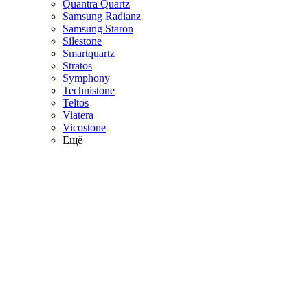
Quantra Quartz
Samsung Radianz
Samsung Staron
Silestone
Smartquartz
Stratos
Symphony
Technistone
Teltos
Viatera
Vicostone
Ещё