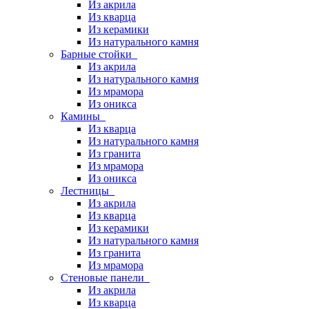
Из акрила
Из кварца
Из керамики
Из натурального камня
Барные стойки
Из акрила
Из натурального камня
Из мрамора
Из оникса
Камины
Из кварца
Из натурального камня
Из гранита
Из мрамора
Из оникса
Лестницы
Из акрила
Из кварца
Из керамики
Из натурального камня
Из гранита
Из мрамора
Стеновые панели
Из акрила
Из кварца