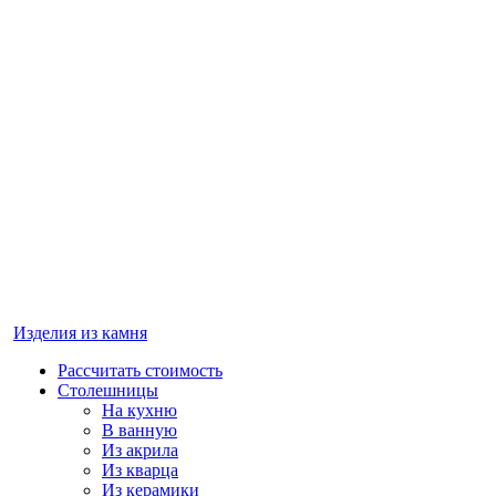
Изделия из камня
Рассчитать стоимость
Столешницы
На кухню
В ванную
Из акрила
Из кварца
Из керамики