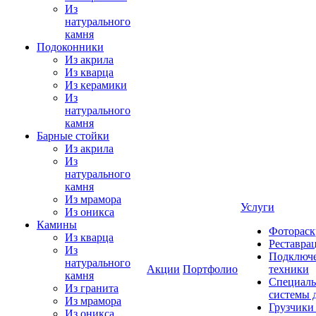
Из
натурального
камня
Подоконники
Из акрила
Из кварца
Из керамики
Из
натурального
камня
Барные стойки
Из акрила
Из
натурального
камня
Из мрамора
Услуги
Из оникса
Камины
Фотораск
Из кварца
Реставра
Из
Подключе
натурального
Акции
Портфолио
техники
камня
Специаль
Из гранита
системы 
Из мрамора
Грузчики
Из оникса