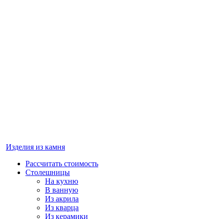
Изделия из камня
Рассчитать стоимость
Столешницы
На кухню
В ванную
Из акрила
Из кварца
Из керамики