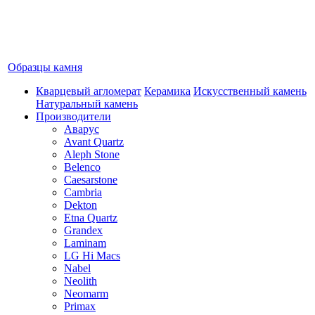
Образцы камня
Кварцевый агломерат
Керамика
Искусственный камень
Натуральный камень
Производители
Аварус
Avant Quartz
Aleph Stone
Belenco
Caesarstone
Cambria
Dekton
Etna Quartz
Grandex
Laminam
LG Hi Macs
Nabel
Neolith
Neomarm
Primax