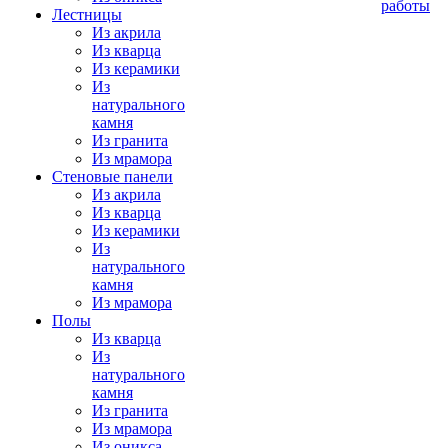
работы
Лестницы
Из акрила
Из кварца
Из керамики
Из
натурального
камня
Из гранита
Из мрамора
Стеновые панели
Из акрила
Из кварца
Из керамики
Из
натурального
камня
Из мрамора
Полы
Из кварца
Из
натурального
камня
Из гранита
Из мрамора
Из оникса