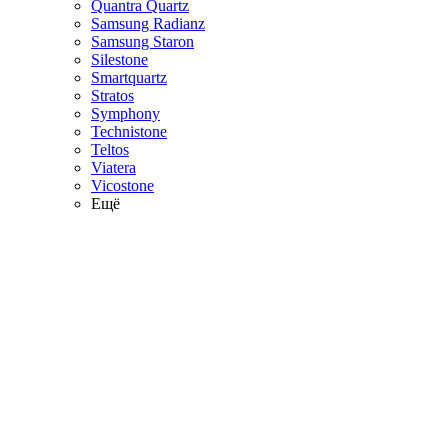
Quantra Quartz
Samsung Radianz
Samsung Staron
Silestone
Smartquartz
Stratos
Symphony
Technistone
Teltos
Viatera
Vicostone
Ещё