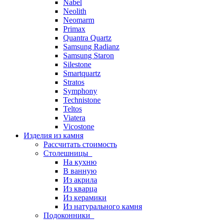
Nabel
Neolith
Neomarm
Primax
Quantra Quartz
Samsung Radianz
Samsung Staron
Silestone
Smartquartz
Stratos
Symphony
Technistone
Teltos
Viatera
Vicostone
Изделия из камня
Рассчитать стоимость
Столешницы
На кухню
В ванную
Из акрила
Из кварца
Из керамики
Из натурального камня
Подоконники