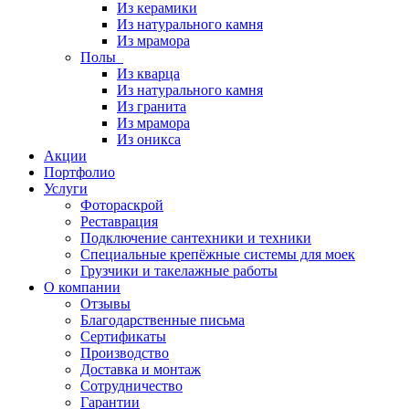
Из керамики
Из натурального камня
Из мрамора
Полы
Из кварца
Из натурального камня
Из гранита
Из мрамора
Из оникса
Акции
Портфолио
Услуги
Фотораскрой
Реставрация
Подключение сантехники и техники
Специальные крепёжные системы для моек
Грузчики и такелажные работы
О компании
Отзывы
Благодарственные письма
Сертификаты
Производство
Доставка и монтаж
Сотрудничество
Гарантии