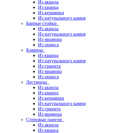
Из акрила
Из кварца
Из керамики
Из натурального камня
Барные стойки
Из акрила
Из натурального камня
Из мрамора
Из оникса
Камины
Из кварца
Из натурального камня
Из гранита
Из мрамора
Из оникса
Лестницы
Из акрила
Из кварца
Из керамики
Из натурального камня
Из гранита
Из мрамора
Стеновые панели
Из акрила
Из кварца