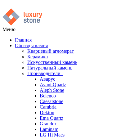
Меню
Главная
Образцы камня
Кварцевый агломерат
Керамика
Искусственный камень
Натуральный камень
Производители
Аварус
Avant Quartz
Aleph Stone
Belenco
Caesarstone
Cambria
Dekton
Etna Quartz
Grandex
Laminam
LG Hi Macs