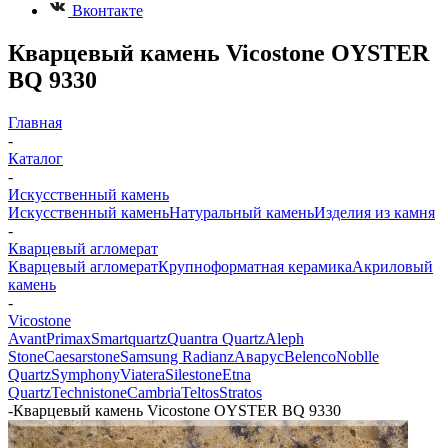
Вконтакте
Кварцевый камень Vicostone OYSTER
BQ 9330
Главная
-
Каталог
-
Искусственный камень
Искусственный камень
Натуральный камень
Изделия из камня
-
Кварцевый агломерат
Кварцевый агломерат
Крупноформатная керамика
Акриловый
камень
-
Vicostone
Avant
Primax
Smartquartz
Quantra Quartz
Aleph
Stone
Caesarstone
Samsung Radianz
Аварус
Belenco
Noblle
Quartz
Symphony
Viatera
Silestone
Etna
Quartz
Technistone
Cambria
Teltos
Stratos
-
Кварцевый камень Vicostone OYSTER BQ 9330