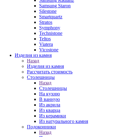
Samsung Radianz
Samsung Staron
Silestone
Smartquartz
Stratos
Symphony
Technistone
Teltos
Viatera
Vicostone
Изделия из камня
Назад
Изделия из камня
Рассчитать стоимость
Столешницы
Назад
Столешницы
На кухню
В ванную
Из акрила
Из кварца
Из керамики
Из натурального камня
Подоконники
Назад