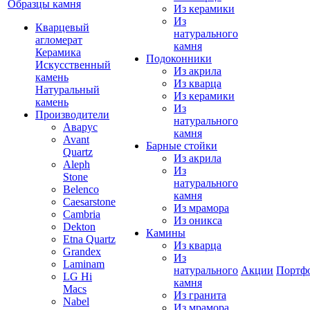
Образцы камня
Из керамики
Из
Кварцевый
натурального
агломерат
камня
Керамика
Подоконники
Искусственный
Из акрила
камень
Из кварца
Натуральный
Из керамики
камень
Из
Производители
натурального
Аварус
камня
Avant
Барные стойки
Quartz
Из акрила
Aleph
Из
Stone
натурального
Belenco
камня
Caesarstone
Из мрамора
Cambria
Из оникса
Dekton
Камины
Etna Quartz
Из кварца
Grandex
Из
Laminam
натурального
Акции
Портф
LG Hi
камня
Macs
Из гранита
Nabel
Из мрамора