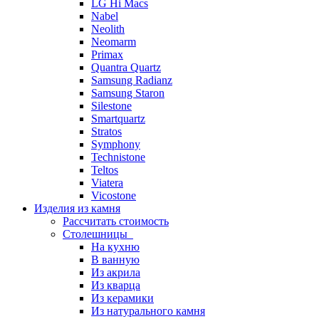
LG Hi Macs
Nabel
Neolith
Neomarm
Primax
Quantra Quartz
Samsung Radianz
Samsung Staron
Silestone
Smartquartz
Stratos
Symphony
Technistone
Teltos
Viatera
Vicostone
Изделия из камня
Рассчитать стоимость
Столешницы
На кухню
В ванную
Из акрила
Из кварца
Из керамики
Из натурального камня