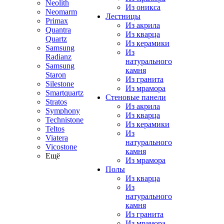
Neolith
Из оникса
Neomarm
Лестницы
Primax
Из акрила
Quantra
Из кварца
Quartz
Из керамики
Samsung
Из
Radianz
натурального
Samsung
камня
Staron
Из гранита
Silestone
Из мрамора
Smartquartz
Стеновые панели
Stratos
Из акрила
Symphony
Из кварца
Technistone
Из керамики
Teltos
Из
Viatera
натурального
Vicostone
камня
Ещё
Из мрамора
Полы
Из кварца
Из
натурального
камня
Из гранита
Из мрамора