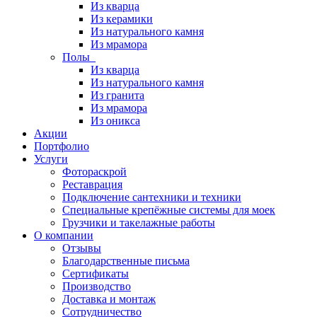
Из кварца
Из керамики
Из натурального камня
Из мрамора
Полы
Из кварца
Из натурального камня
Из гранита
Из мрамора
Из оникса
Акции
Портфолио
Услуги
Фотораскрой
Реставрация
Подключение сантехники и техники
Специальные крепёжные системы для моек
Грузчики и такелажные работы
О компании
Отзывы
Благодарственные письма
Сертификаты
Производство
Доставка и монтаж
Сотрудничество