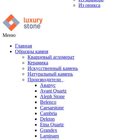
Из оникса
Меню
Главная
Образцы камня
Кварцевый агломерат
Керамика
Искусственный камень
Натуральный камень
Производители
Аварус
Avant Quartz
Aleph Stone
Belenco
Caesarstone
Cambria
Dekton
Etna Quartz
Grandex
Laminam