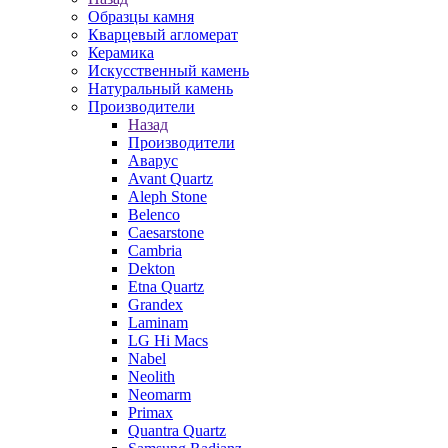
Образцы камня
Кварцевый агломерат
Керамика
Искусственный камень
Натуральный камень
Производители
Назад
Производители
Аварус
Avant Quartz
Aleph Stone
Belenco
Caesarstone
Cambria
Dekton
Etna Quartz
Grandex
Laminam
LG Hi Macs
Nabel
Neolith
Neomarm
Primax
Quantra Quartz