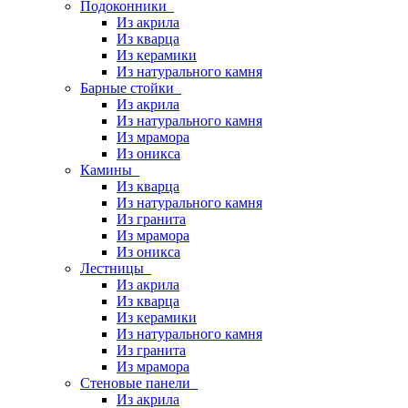
Подоконники
Из акрила
Из кварца
Из керамики
Из натурального камня
Барные стойки
Из акрила
Из натурального камня
Из мрамора
Из оникса
Камины
Из кварца
Из натурального камня
Из гранита
Из мрамора
Из оникса
Лестницы
Из акрила
Из кварца
Из керамики
Из натурального камня
Из гранита
Из мрамора
Стеновые панели
Из акрила