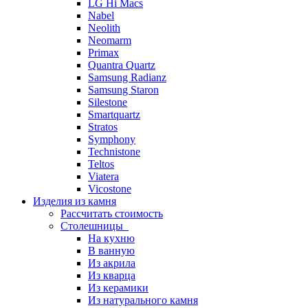
LG Hi Macs
Nabel
Neolith
Neomarm
Primax
Quantra Quartz
Samsung Radianz
Samsung Staron
Silestone
Smartquartz
Stratos
Symphony
Technistone
Teltos
Viatera
Vicostone
Изделия из камня
Рассчитать стоимость
Столешницы
На кухню
В ванную
Из акрила
Из кварца
Из керамики
Из натурального камня