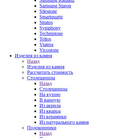
Samsung Radianz
Samsung Staron
Silestone
Smartquartz
Stratos
Symphony
Technistone
Teltos
Viatera
Vicostone
Изделия из камня
Назад
Изделия из камня
Рассчитать стоимость
Столешницы
Назад
Столешницы
На кухню
В ванную
Из акрила
Из кварца
Из керамики
Из натурального камня
Подоконники
Назад