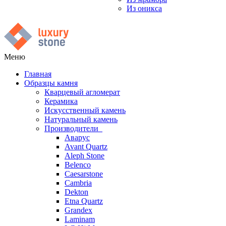
Из оникса
Меню
Главная
Образцы камня
Кварцевый агломерат
Керамика
Искусственный камень
Натуральный камень
Производители
Аварус
Avant Quartz
Aleph Stone
Belenco
Caesarstone
Cambria
Dekton
Etna Quartz
Grandex
Laminam