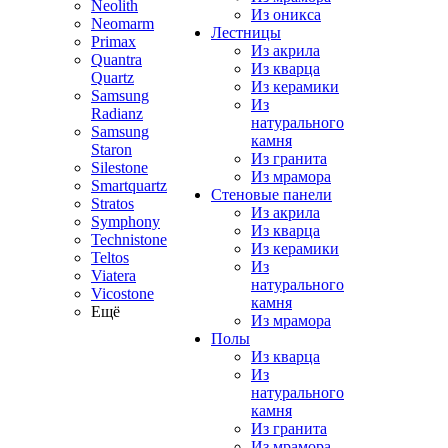
Neolith
Из оникса
Neomarm
Лестницы
Primax
Из акрила
Quantra
Из кварца
Quartz
Из керамики
Samsung
Из
Radianz
натурального
Samsung
камня
Staron
Из гранита
Silestone
Из мрамора
Smartquartz
Стеновые панели
Stratos
Из акрила
Symphony
Из кварца
Technistone
Из керамики
Teltos
Из
Viatera
натурального
Vicostone
камня
Ещё
Из мрамора
Полы
Из кварца
Из
натурального
камня
Из гранита
Из мрамора