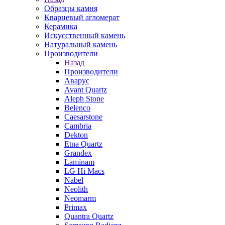
Образцы камня
Кварцевый агломерат
Керамика
Искусственный камень
Натуральный камень
Производители
Назад
Производители
Аварус
Avant Quartz
Aleph Stone
Belenco
Caesarstone
Cambria
Dekton
Etna Quartz
Grandex
Laminam
LG Hi Macs
Nabel
Neolith
Neomarm
Primax
Quantra Quartz