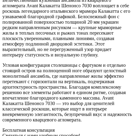
Величественный кухонный ансамбль из кварцевого
агломерата Avant Калакатта Шенонсо 7030 воплощает в себе
роскошь легендарного итальянского мрамора Калакатта с его
узнаваемой благородной графикой. Белоснежный фон с
полированной поверхностью толщиной 20 мм украшен
редким направленным рисунком — крупные мраморные
жилы в теплых песочных и рыжих тонах пересекают
плоскость уверенными, плавными линиями, создавая
атмосферу подлинной дворцовой эстетики. Этот
выразительный, но не перегруженный узор придает
интерьеру статусность и визуальную глубину.
Угловая конфигурация столешницы с фартуком и отдельно
стоящий остров на полноценной ноге образуют целостный
монолитный ансамбль, где направленные жилы эффектно
перетекают с горизонтали на вертикаль, подчеркивая
архитектурность пространства. Благодаря комплексному
решению все элементы работают в едином ритме, создавая
впечатление благородного каменного массива. Avant
Калакатта Шенонсо 7030 — это выбор для ценителей
классической роскоши, которые ищут в интерьере
вневременную элегантность, безупречный вкус и надежность
современного кварцевого агломерата.
Бесплатная консультация
Связаться с нами удобным способом!