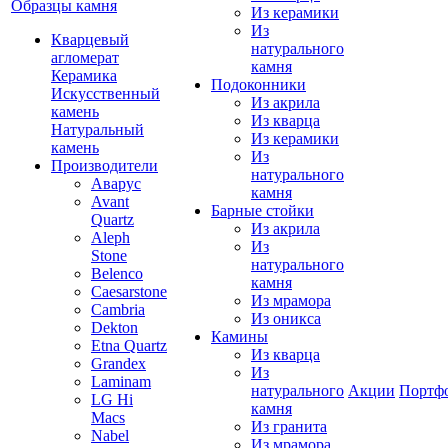
Образцы камня
Из керамики
Из
Кварцевый
натурального
агломерат
камня
Керамика
Подоконники
Искусственный
Из акрила
камень
Из кварца
Натуральный
Из керамики
камень
Из
Производители
натурального
Аварус
камня
Avant
Барные стойки
Quartz
Из акрила
Aleph
Из
Stone
натурального
Belenco
камня
Caesarstone
Из мрамора
Cambria
Из оникса
Dekton
Камины
Etna Quartz
Из кварца
Grandex
Из
Laminam
натурального
Акции
Портф
LG Hi
камня
Macs
Из гранита
Nabel
Из мрамора