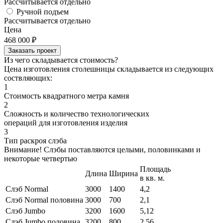
Рассчитывается отдельно
Ручной подъем
Рассчитывается отдельно
Цена
468 000
₽
Заказать проект
Из чего складывается стоимость?
Цена изготовления столешницы складывается из следующих
соствляющих:
1
Стоимость квадратного метра камня
2
Сложность и количество технологических
операций для изготовления изделия
3
Тип раскроя слэба
Внимание! Слэбы поставляются целыми, половинками и
некоторые четвертью
Площадь
Длина
Ширина
в кв. м.
Слэб Normal
3000
1400
4,2
Слэб Normal половина
3000
700
2,1
Слэб Jumbo
3200
1600
5,12
Слэб Jumbo половина
3200
800
2,56