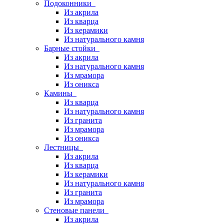
Подоконники
Из акрила
Из кварца
Из керамики
Из натурального камня
Барные стойки
Из акрила
Из натурального камня
Из мрамора
Из оникса
Камины
Из кварца
Из натурального камня
Из гранита
Из мрамора
Из оникса
Лестницы
Из акрила
Из кварца
Из керамики
Из натурального камня
Из гранита
Из мрамора
Стеновые панели
Из акрила