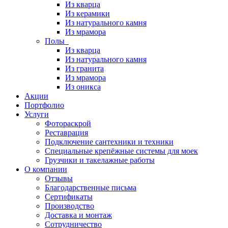
Из кварца
Из керамики
Из натурального камня
Из мрамора
Полы
Из кварца
Из натурального камня
Из гранита
Из мрамора
Из оникса
Акции
Портфолио
Услуги
Фотораскрой
Реставрация
Подключение сантехники и техники
Специальные крепёжные системы для моек
Грузчики и такелажные работы
О компании
Отзывы
Благодарственные письма
Сертификаты
Производство
Доставка и монтаж
Сотрудничество