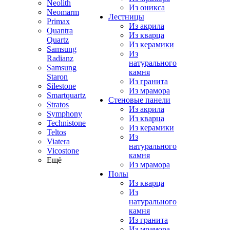
Neolith
Из оникса
Neomarm
Лестницы
Primax
Из акрила
Quantra
Из кварца
Quartz
Из керамики
Samsung
Из
Radianz
натурального
Samsung
камня
Staron
Из гранита
Silestone
Из мрамора
Smartquartz
Стеновые панели
Stratos
Из акрила
Symphony
Из кварца
Technistone
Из керамики
Teltos
Из
Viatera
натурального
Vicostone
камня
Ещё
Из мрамора
Полы
Из кварца
Из
натурального
камня
Из гранита
Из мрамора