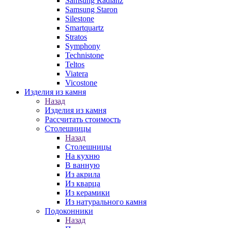
Samsung Radianz
Samsung Staron
Silestone
Smartquartz
Stratos
Symphony
Technistone
Teltos
Viatera
Vicostone
Изделия из камня
Назад
Изделия из камня
Рассчитать стоимость
Столешницы
Назад
Столешницы
На кухню
В ванную
Из акрила
Из кварца
Из керамики
Из натурального камня
Подоконники
Назад