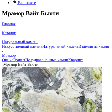
Вконтакте
Мрамор Вайт Бьюти
Главная
-
Каталог
-
Натуральный камень
Искусственный камень
Натуральный камень
Изделия из камня
-
Мрамор
Оникс
Гранит
Полудрагоценные камни
Кварцит
-
Мрамор Вайт Бьюти