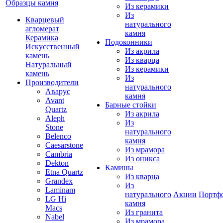
Образцы камня
Из керамики
Из
Кварцевый
натурального
агломерат
камня
Керамика
Подоконники
Искусственный
Из акрила
камень
Из кварца
Натуральный
Из керамики
камень
Из
Производители
натурального
Аварус
камня
Avant
Барные стойки
Quartz
Из акрила
Aleph
Из
Stone
натурального
Belenco
камня
Caesarstone
Из мрамора
Cambria
Из оникса
Dekton
Камины
Etna Quartz
Из кварца
Grandex
Из
Laminam
натурального
Акции
Портф
LG Hi
камня
Macs
Из гранита
Nabel
Из мрамора