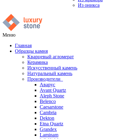
Из оникса
Меню
Главная
Образцы камня
Кварцевый агломерат
Керамика
Искусственный камень
Натуральный камень
Производители
Аварус
Avant Quartz
Aleph Stone
Belenco
Caesarstone
Cambria
Dekton
Etna Quartz
Grandex
Laminam