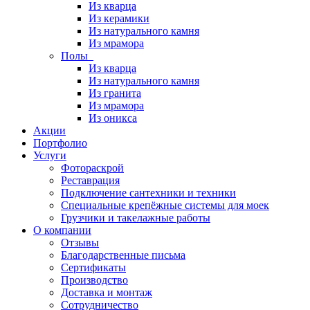
Из кварца
Из керамики
Из натурального камня
Из мрамора
Полы
Из кварца
Из натурального камня
Из гранита
Из мрамора
Из оникса
Акции
Портфолио
Услуги
Фотораскрой
Реставрация
Подключение сантехники и техники
Специальные крепёжные системы для моек
Грузчики и такелажные работы
О компании
Отзывы
Благодарственные письма
Сертификаты
Производство
Доставка и монтаж
Сотрудничество