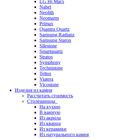
LG Hi Macs
Nabel
Neolith
Neomarm
Primax
Quantra Quartz
Samsung Radianz
Samsung Staron
Silestone
Smartquartz
Stratos
Symphony
Technistone
Teltos
Viatera
Vicostone
Изделия из камня
Рассчитать стоимость
Столешницы
На кухню
В ванную
Из акрила
Из кварца
Из керамики
Из натурального камня