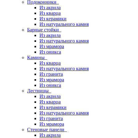
Подоконники
Из акрила
Из кварца
Из керамики
Из натурального камня
Барные стойки
Из акрила
Из натурального камня
Из мрамора
Из оникса
Камины
Из кварца
Из натурального камня
Из гранита
Из мрамора
Из оникса
Лестницы
Из акрила
Из кварца
Из керамики
Из натурального камня
Из гранита
Из мрамора
Стеновые панели
Из акрила