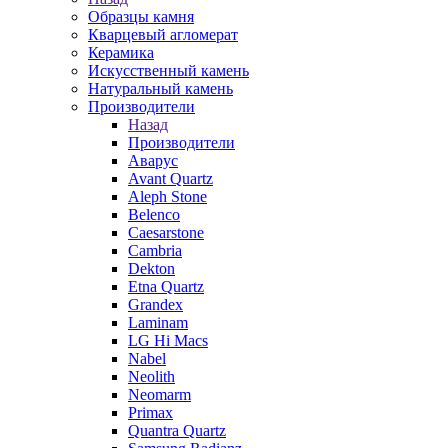
Образцы камня
Кварцевый агломерат
Керамика
Искусственный камень
Натуральный камень
Производители
Назад
Производители
Аварус
Avant Quartz
Aleph Stone
Belenco
Caesarstone
Cambria
Dekton
Etna Quartz
Grandex
Laminam
LG Hi Macs
Nabel
Neolith
Neomarm
Primax
Quantra Quartz