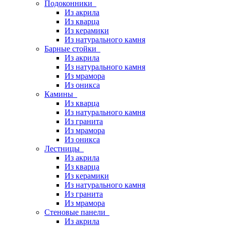
Подоконники
Из акрила
Из кварца
Из керамики
Из натурального камня
Барные стойки
Из акрила
Из натурального камня
Из мрамора
Из оникса
Камины
Из кварца
Из натурального камня
Из гранита
Из мрамора
Из оникса
Лестницы
Из акрила
Из кварца
Из керамики
Из натурального камня
Из гранита
Из мрамора
Стеновые панели
Из акрила