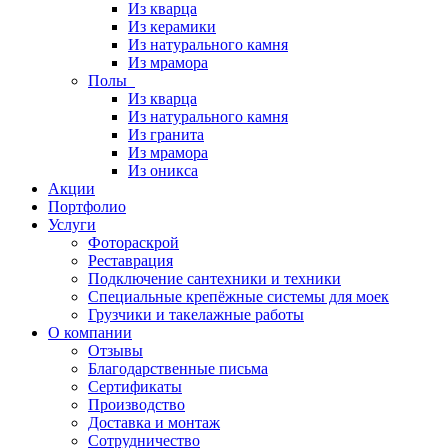
Из кварца
Из керамики
Из натурального камня
Из мрамора
Полы
Из кварца
Из натурального камня
Из гранита
Из мрамора
Из оникса
Акции
Портфолио
Услуги
Фотораскрой
Реставрация
Подключение сантехники и техники
Специальные крепёжные системы для моек
Грузчики и такелажные работы
О компании
Отзывы
Благодарственные письма
Сертификаты
Производство
Доставка и монтаж
Сотрудничество