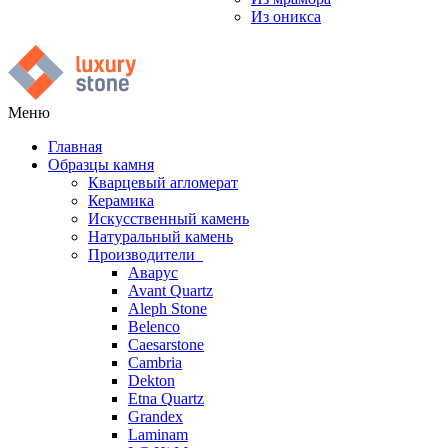
Из оникса
Меню
Главная
Образцы камня
Кварцевый агломерат
Керамика
Искусственный камень
Натуральный камень
Производители
Аварус
Avant Quartz
Aleph Stone
Belenco
Caesarstone
Cambria
Dekton
Etna Quartz
Grandex
Laminam