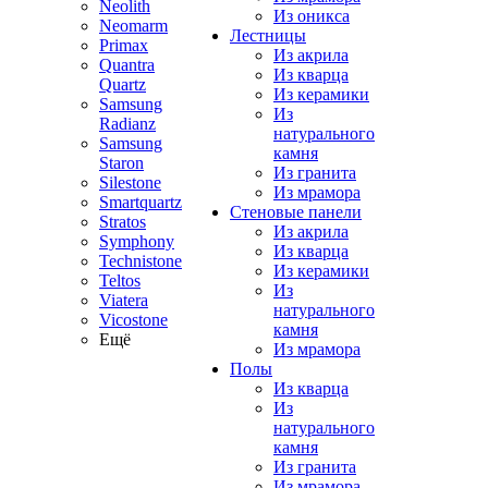
Neolith
Из оникса
Neomarm
Лестницы
Primax
Из акрила
Quantra
Из кварца
Quartz
Из керамики
Samsung
Из
Radianz
натурального
Samsung
камня
Staron
Из гранита
Silestone
Из мрамора
Smartquartz
Стеновые панели
Stratos
Из акрила
Symphony
Из кварца
Technistone
Из керамики
Teltos
Из
Viatera
натурального
Vicostone
камня
Ещё
Из мрамора
Полы
Из кварца
Из
натурального
камня
Из гранита
Из мрамора