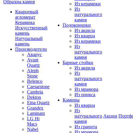
Образцы камня
Из керамики
Из
Кварцевый
натурального
агломерат
камня
Керамика
Подоконники
Искусственный
Из акрила
камень
Из кварца
Натуральный
Из керамики
камень
Из
Производители
натурального
Аварус
камня
Avant
Барные стойки
Quartz
Из акрила
Aleph
Из
Stone
натурального
Belenco
камня
Caesarstone
Из мрамора
Cambria
Из оникса
Dekton
Камины
Etna Quartz
Из кварца
Grandex
Из
Laminam
натурального
Акции
Портф
LG Hi
камня
Macs
Из гранита
Nabel
Из мрамора