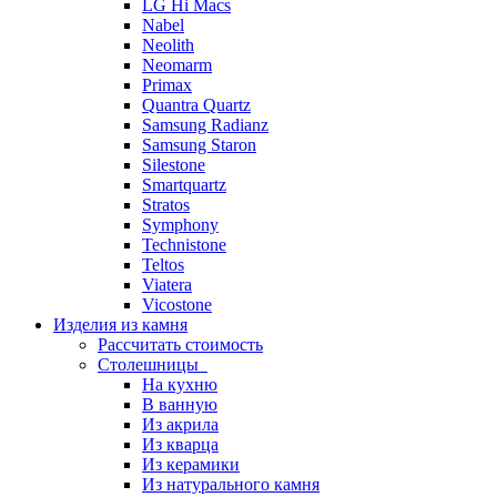
LG Hi Macs
Nabel
Neolith
Neomarm
Primax
Quantra Quartz
Samsung Radianz
Samsung Staron
Silestone
Smartquartz
Stratos
Symphony
Technistone
Teltos
Viatera
Vicostone
Изделия из камня
Рассчитать стоимость
Столешницы
На кухню
В ванную
Из акрила
Из кварца
Из керамики
Из натурального камня