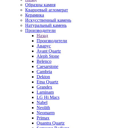
Образцы камня
Кварцевый агломерат
Керамика
Искусственный камень
Натуральный камень
Производители
Назад
Производители
Аварус
Avant Quartz
Aleph Stone
Belenco
Caesarstone
Cambria
Dekton
Etna Quartz
Grandex
Laminam
LG Hi Macs
Nabel
Neolith
Neomarm
Primax
Quantra Quartz