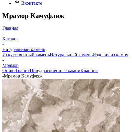
Вконтакте
Мрамор Камуфляж
Главная
-
Каталог
-
Натуральный камень
Искусственный камень
Натуральный камень
Изделия из камня
-
Мрамор
Оникс
Гранит
Полудрагоценные камни
Кварцит
-
Мрамор Камуфляж