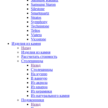
Samsung Radianz
Samsung Staron
Silestone
Smartquartz
Stratos
Symphony
Technistone
Teltos
Viatera
Vicostone
Изделия из камня
Назад
Изделия из камня
Рассчитать стоимость
Столешницы
Назад
Столешницы
На кухню
В ванную
Из акрила
Из кварца
Из керамики
Из натурального камня
Подоконники
Назад