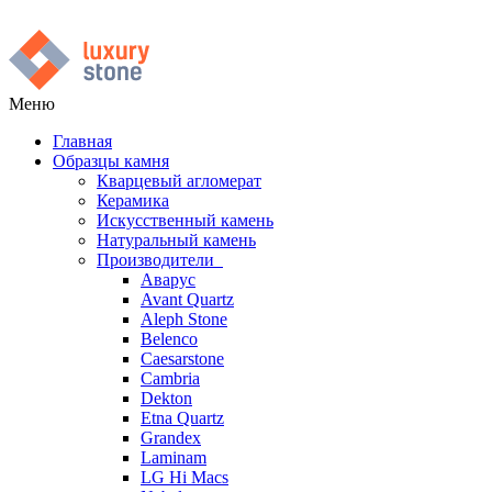
Меню
Главная
Образцы камня
Кварцевый агломерат
Керамика
Искусственный камень
Натуральный камень
Производители
Аварус
Avant Quartz
Aleph Stone
Belenco
Caesarstone
Cambria
Dekton
Etna Quartz
Grandex
Laminam
LG Hi Macs