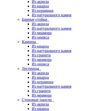
Из акрила
Из кварца
Из керамики
Из натурального камня
Барные стойки
Из акрила
Из натурального камня
Из мрамора
Из оникса
Камины
Из кварца
Из натурального камня
Из гранита
Из мрамора
Из оникса
Лестницы
Из акрила
Из кварца
Из керамики
Из натурального камня
Из гранита
Из мрамора
Стеновые панели
Из акрила
Из кварца