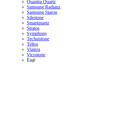
Quantra Quartz
Samsung Radianz
Samsung Staron
Silestone
Smartquartz
Stratos
Symphony
Technistone
Teltos
Viatera
Vicostone
Ещё