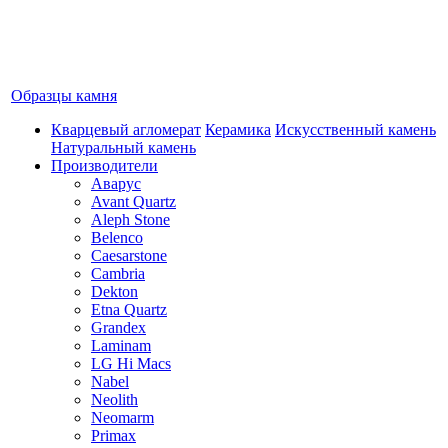
Образцы камня
Кварцевый агломерат
Керамика
Искусственный камень
Натуральный камень
Производители
Аварус
Avant Quartz
Aleph Stone
Belenco
Caesarstone
Cambria
Dekton
Etna Quartz
Grandex
Laminam
LG Hi Macs
Nabel
Neolith
Neomarm
Primax