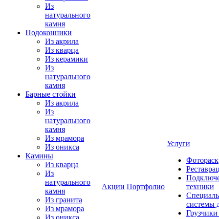
Из
натурального
камня
Подоконники
Из акрила
Из кварца
Из керамики
Из
натурального
камня
Барные стойки
Из акрила
Из
натурального
камня
Из мрамора
Услуги
Из оникса
Камины
Фотораск
Из кварца
Реставра
Из
Подключе
натурального
Акции
Портфолио
техники
камня
Специаль
Из гранита
системы 
Из мрамора
Грузчики
Из оникса