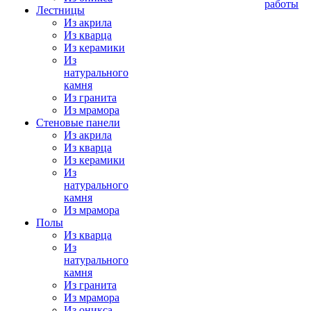
работы
Лестницы
Из акрила
Из кварца
Из керамики
Из
натурального
камня
Из гранита
Из мрамора
Стеновые панели
Из акрила
Из кварца
Из керамики
Из
натурального
камня
Из мрамора
Полы
Из кварца
Из
натурального
камня
Из гранита
Из мрамора
Из оникса