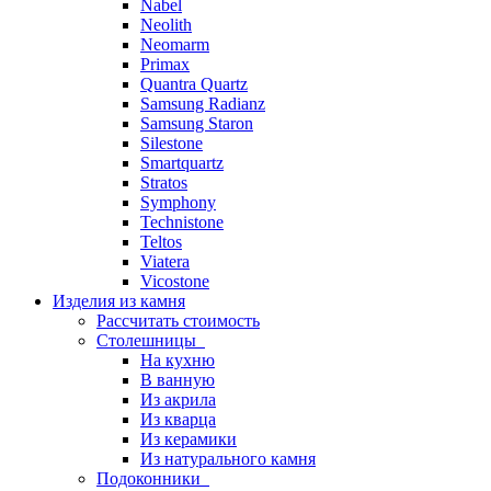
Nabel
Neolith
Neomarm
Primax
Quantra Quartz
Samsung Radianz
Samsung Staron
Silestone
Smartquartz
Stratos
Symphony
Technistone
Teltos
Viatera
Vicostone
Изделия из камня
Рассчитать стоимость
Столешницы
На кухню
В ванную
Из акрила
Из кварца
Из керамики
Из натурального камня
Подоконники