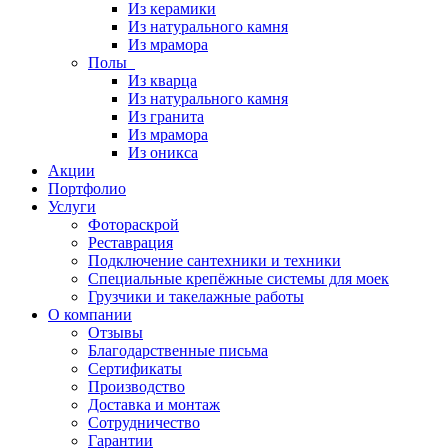
Из керамики
Из натурального камня
Из мрамора
Полы
Из кварца
Из натурального камня
Из гранита
Из мрамора
Из оникса
Акции
Портфолио
Услуги
Фотораскрой
Реставрация
Подключение сантехники и техники
Специальные крепёжные системы для моек
Грузчики и такелажные работы
О компании
Отзывы
Благодарственные письма
Сертификаты
Производство
Доставка и монтаж
Сотрудничество
Гарантии