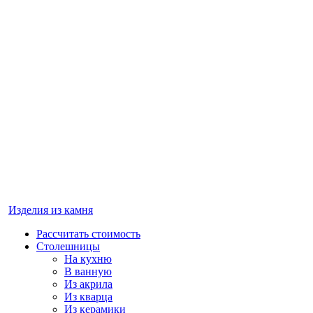
Изделия из камня
Рассчитать стоимость
Столешницы
На кухню
В ванную
Из акрила
Из кварца
Из керамики