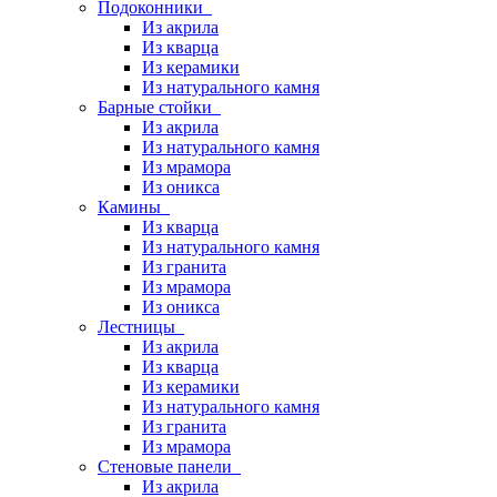
Подоконники
Из акрила
Из кварца
Из керамики
Из натурального камня
Барные стойки
Из акрила
Из натурального камня
Из мрамора
Из оникса
Камины
Из кварца
Из натурального камня
Из гранита
Из мрамора
Из оникса
Лестницы
Из акрила
Из кварца
Из керамики
Из натурального камня
Из гранита
Из мрамора
Стеновые панели
Из акрила