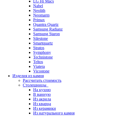
LG Hi Macs
Nabel
Neolith
Neomarm
Primax
Quantra Quartz
Samsung Radianz
Samsung Staron
Silestone
Smartquartz
Stratos
Symphony
Technistone
Teltos
Viatera
Vicostone
Изделия из камня
Рассчитать стоимость
Столешницы
На кухню
В ванную
Из акрила
Из кварца
Из керамики
Из натурального камня