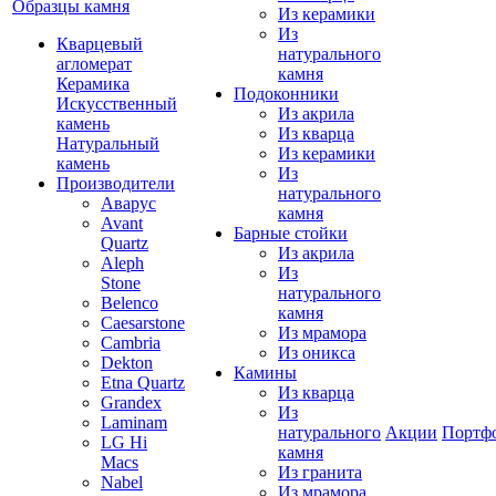
Образцы камня
Из керамики
Из
Кварцевый
натурального
агломерат
камня
Керамика
Подоконники
Искусственный
Из акрила
камень
Из кварца
Натуральный
Из керамики
камень
Из
Производители
натурального
Аварус
камня
Avant
Барные стойки
Quartz
Из акрила
Aleph
Из
Stone
натурального
Belenco
камня
Caesarstone
Из мрамора
Cambria
Из оникса
Dekton
Камины
Etna Quartz
Из кварца
Grandex
Из
Laminam
натурального
Акции
Портф
LG Hi
камня
Macs
Из гранита
Nabel
Из мрамора