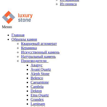
Из оникса
Меню
Главная
Образцы камня
Кварцевый агломерат
Керамика
Искусственный камень
Натуральный камень
Производители
Аварус
Avant Quartz
Aleph Stone
Belenco
Caesarstone
Cambria
Dekton
Etna Quartz
Grandex
Laminam