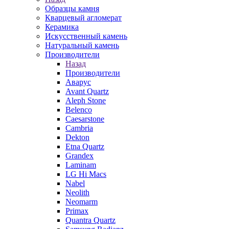
Образцы камня
Кварцевый агломерат
Керамика
Искусственный камень
Натуральный камень
Производители
Назад
Производители
Аварус
Avant Quartz
Aleph Stone
Belenco
Caesarstone
Cambria
Dekton
Etna Quartz
Grandex
Laminam
LG Hi Macs
Nabel
Neolith
Neomarm
Primax
Quantra Quartz