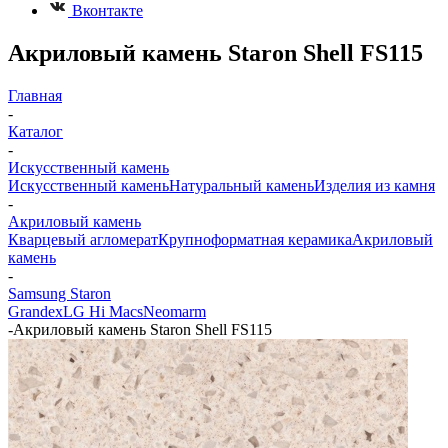
Вконтакте
Акриловый камень Staron Shell FS115
Главная
-
Каталог
-
Искусственный камень
Искусственный камень
Натуральный камень
Изделия из камня
-
Акриловый камень
Кварцевый агломерат
Крупноформатная керамика
Акриловый
камень
-
Samsung Staron
Grandex
LG Hi Macs
Neomarm
-
Акриловый камень Staron Shell FS115