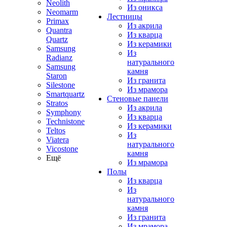
Neolith
Из оникса
Neomarm
Лестницы
Primax
Из акрила
Quantra
Из кварца
Quartz
Из керамики
Samsung
Из
Radianz
натурального
Samsung
камня
Staron
Из гранита
Silestone
Из мрамора
Smartquartz
Стеновые панели
Stratos
Из акрила
Symphony
Из кварца
Technistone
Из керамики
Teltos
Из
Viatera
натурального
Vicostone
камня
Ещё
Из мрамора
Полы
Из кварца
Из
натурального
камня
Из гранита
Из мрамора