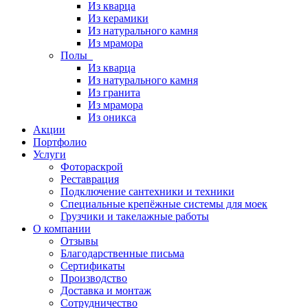
Из кварца
Из керамики
Из натурального камня
Из мрамора
Полы
Из кварца
Из натурального камня
Из гранита
Из мрамора
Из оникса
Акции
Портфолио
Услуги
Фотораскрой
Реставрация
Подключение сантехники и техники
Специальные крепёжные системы для моек
Грузчики и такелажные работы
О компании
Отзывы
Благодарственные письма
Сертификаты
Производство
Доставка и монтаж
Сотрудничество